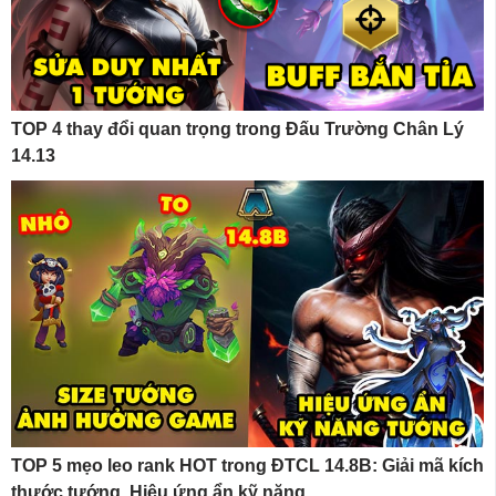
TOP 4 thay đổi quan trọng trong Đấu Trường Chân Lý
14.13
TOP 5 mẹo leo rank HOT trong ĐTCL 14.8B: Giải mã kích
thước tướng, Hiệu ứng ẩn kỹ năng