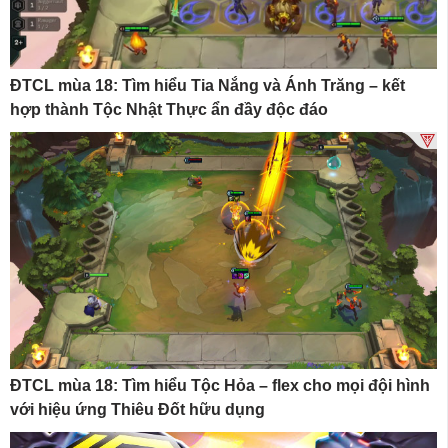
ĐTCL mùa 18: Tìm hiểu Tia Nắng và Ánh Trăng – kết
hợp thành Tộc Nhật Thực ẩn đầy độc đáo
ĐTCL mùa 18: Tìm hiểu Tộc Hỏa – flex cho mọi đội hình
với hiệu ứng Thiêu Đốt hữu dụng