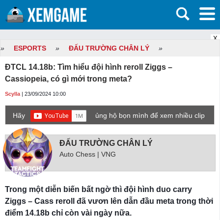
X
»
ESPORTS
»
ĐẤU TRƯỜNG CHÂN LÝ
»
ĐTCL 14.18b: Tìm hiểu đội hình reroll Ziggs –
Cassiopeia, có gì mới trong meta?
Scylla
| 23/09/2024 10:00
Hãy
ủng hộ bọn mình để xem nhiều clip
game mới hơn nhé!
ĐẤU TRƯỜNG CHÂN LÝ
Auto Chess | VNG
Trong một diễn biến bất ngờ thì đội hình duo carry
Ziggs – Cass reroll đã vươn lên dẫn đầu meta trong thời
điểm 14.18b chỉ còn vài ngày nữa.