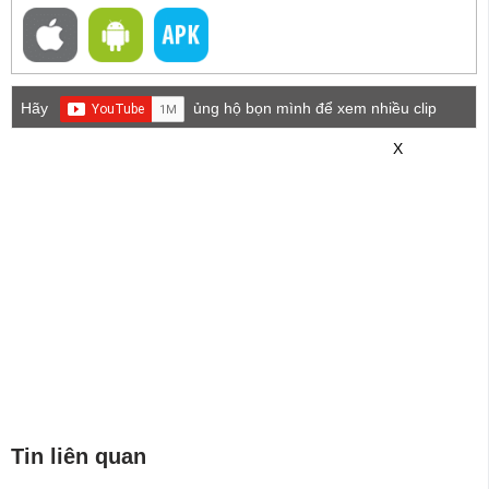
Hãy
ủng hộ bọn mình để xem nhiều clip
game mới hơn nhé!
X
Tin liên quan