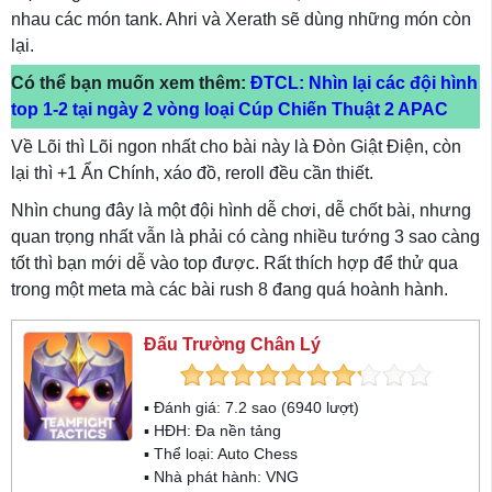
nhau các món tank. Ahri và Xerath sẽ dùng những món còn
lại.
Có thể bạn muốn xem thêm:
ĐTCL: Nhìn lại các đội hình
top 1-2 tại ngày 2 vòng loại Cúp Chiến Thuật 2 APAC
Về Lõi thì Lõi ngon nhất cho bài này là Đòn Giật Điện, còn
lại thì +1 Ẩn Chính, xáo đồ, reroll đều cần thiết.
Nhìn chung đây là một đội hình dễ chơi, dễ chốt bài, nhưng
quan trọng nhất vẫn là phải có càng nhiều tướng 3 sao càng
tốt thì bạn mới dễ vào top được. Rất thích hợp để thử qua
trong một meta mà các bài rush 8 đang quá hoành hành.
Đấu Trường Chân Lý
▪ Đánh giá:
7.2
sao (
6940
lượt)
▪ HĐH:
Đa nền tảng
▪ Thể loại:
Auto Chess
▪ Nhà phát hành: VNG