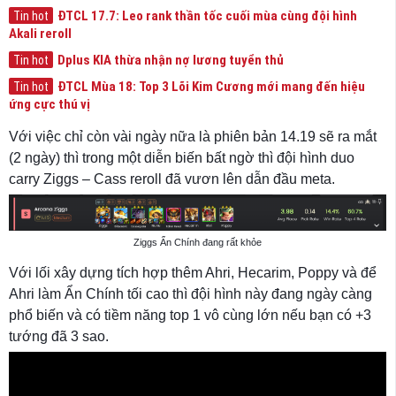
ĐTCL 17.7: Leo rank thần tốc cuối mùa cùng đội hình
Tin hot
Akali reroll
Dplus KIA thừa nhận nợ lương tuyển thủ
Tin hot
ĐTCL Mùa 18: Top 3 Lõi Kim Cương mới mang đến hiệu
Tin hot
ứng cực thú vị
Với việc chỉ còn vài ngày nữa là phiên bản 14.19 sẽ ra mắt
(2 ngày) thì trong một diễn biến bất ngờ thì đội hình duo
carry Ziggs – Cass reroll đã vươn lên dẫn đầu meta.
Ziggs Ẩn Chính đang rất khỏe
Với lối xây dựng tích hợp thêm Ahri, Hecarim, Poppy và để
Ahri làm Ẩn Chính tối cao thì đội hình này đang ngày càng
phổ biến và có tiềm năng top 1 vô cùng lớn nếu bạn có +3
tướng đã 3 sao.