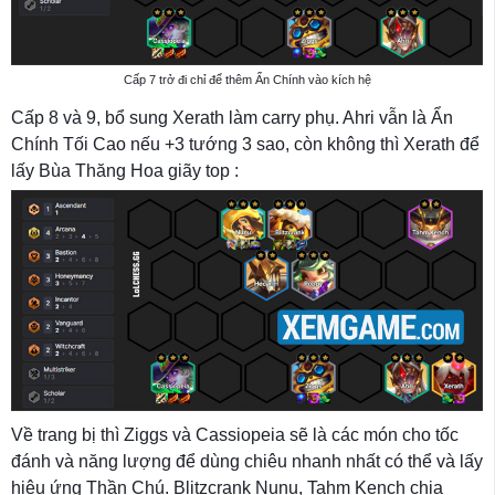
Cấp 7 trở đi chỉ để thêm Ẩn Chính vào kích hệ
Cấp 8 và 9, bổ sung Xerath làm carry phụ. Ahri vẫn là Ẩn
Chính Tối Cao nếu +3 tướng 3 sao, còn không thì Xerath để
lấy Bùa Thăng Hoa giãy top :
Về trang bị thì Ziggs và Cassiopeia sẽ là các món cho tốc
đánh và năng lượng để dùng chiêu nhanh nhất có thể và lấy
hiệu ứng Thần Chú. Blitzcrank Nunu, Tahm Kench chia