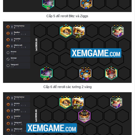
Cấp 5 để reroll Blitz và Ziggs
Cấp 6 để reroll các tướng 2 vàng