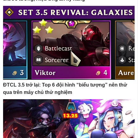
ĐTCL 3.5 trở lại: Top 6 đội hình “biểu tượng” nên thử
qua trên máy chủ thử nghiệm