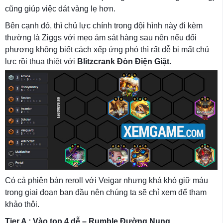
cũng giúp việc dát vàng lẹ hơn.
Bên cạnh đó, thì chủ lực chính trong đội hình này đi kèm
thường là Ziggs với mẹo ám sát hàng sau nên nếu đối
phương không biết cách xếp ứng phó thì rất dễ bị mất chủ
lực rồi thua thiệt với
Blitzcrank Đòn Điện Giật
.
Có cả phiên bản reroll với Veigar nhưng khá khó giữ máu
trong giai đoạn ban đầu nên chúng ta sẽ chỉ xem để tham
khảo thôi.
Tier A : Vào top 4 dễ – Rumble Đường Nung