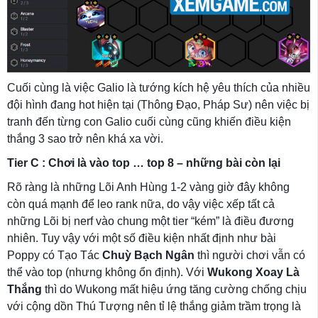
Cuối cùng là việc Galio là tướng kích hệ yêu thích của nhiều
đội hình đang hot hiện tại (Thông Đạo, Pháp Sư) nên việc bị
tranh đến từng con Galio cuối cùng cũng khiến điều kiện
thắng 3 sao trở nên khá xa vời.
Tier C : Chơi là vào top … top 8 – những bài còn lại
Rõ ràng là những Lõi Anh Hùng 1-2 vàng giờ đây không
còn quá mạnh để leo rank nữa, do vậy việc xếp tất cả
những Lõi bị nerf vào chung một tier “kém” là điều đương
nhiên. Tuy vậy với một số điều kiện nhất định như bài
Poppy có Tạo Tác
Chuỳ Bạch Ngân
thì người chơi vẫn có
thể vào top (nhưng không ổn định). Với
Wukong Xoay Là
Thắng
thì do Wukong mất hiệu ứng tăng cường chống chịu
với cộng dồn Thú Tượng nên tỉ lệ thắng giảm trầm trọng là