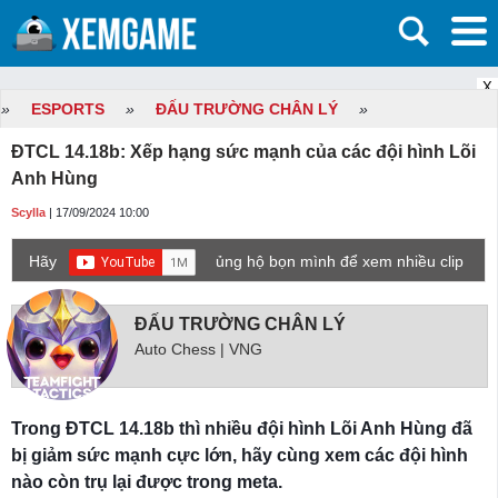
X
»
ESPORTS
»
ĐẤU TRƯỜNG CHÂN LÝ
»
ĐTCL 14.18b: Xếp hạng sức mạnh của các đội hình Lõi
Anh Hùng
Scylla
| 17/09/2024 10:00
Hãy
ủng hộ bọn mình để xem nhiều clip
game mới hơn nhé!
ĐẤU TRƯỜNG CHÂN LÝ
Auto Chess | VNG
Trong ĐTCL 14.18b thì nhiều đội hình Lõi Anh Hùng đã
bị giảm sức mạnh cực lớn, hãy cùng xem các đội hình
nào còn trụ lại được trong meta.