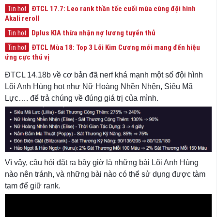
ĐTCL 17.7: Leo rank thần tốc cuối mùa cùng đội hình
Tin hot
Akali reroll
Dplus KIA thừa nhận nợ lương tuyển thủ
Tin hot
ĐTCL Mùa 18: Top 3 Lõi Kim Cương mới mang đến hiệu
Tin hot
ứng cực thú vị
ĐTCL 14.18b về cơ bản đã nerf khá mạnh một số đội hình
Lõi Anh Hùng hot như Nữ Hoàng Nhền Nhện, Siêu Mã
Lực…. để trả chúng về đúng giá trị của mình.
Vì vậy, câu hỏi đặt ra bây giờ là những bài Lõi Anh Hùng
nào nên tránh, và những bài nào có thể sử dụng được tàm
tạm để giữ rank.