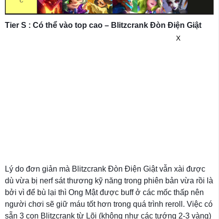
Tier S : Có thể vào top cao – Blitzcrank Đòn Điện Giật
X
Lý do đơn giản mà Blitzcrank Đòn Điện Giật vẫn xài được
dù vừa bị nerf sát thương kỹ năng trong phiên bản vừa rồi là
bởi vì để bù lại thì Ong Mật được buff ở các mốc thấp nên
người chơi sẽ giữ máu tốt hơn trong quá trình reroll. Việc có
sẵn 3 con Blitzcrank từ Lõi (không như các tướng 2-3 vàng)