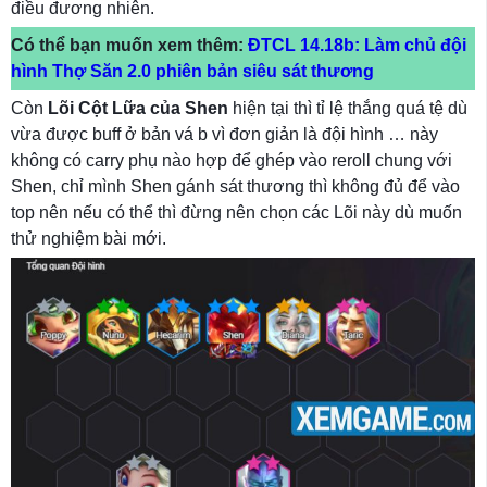
điều đương nhiên.
Có thể bạn muốn xem thêm:
ĐTCL 14.18b: Làm chủ đội
hình Thợ Săn 2.0 phiên bản siêu sát thương
Còn
Lõi Cột Lữa của Shen
hiện tại thì tỉ lệ thắng quá tệ dù
vừa được buff ở bản vá b vì đơn giản là đội hình … này
không có carry phụ nào hợp để ghép vào reroll chung với
Shen, chỉ mình Shen gánh sát thương thì không đủ để vào
top nên nếu có thể thì đừng nên chọn các Lõi này dù muốn
thử nghiệm bài mới.