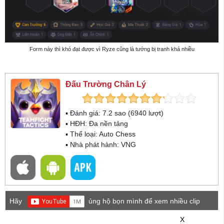
Form này thì khó đạt được vì Ryze cũng là tướng bị tranh khá nhiều
Đấu Trường Chân Lý
▪ Đánh giá:
7.2
sao (
6940
lượt)
▪ HĐH:
Đa nền tảng
▪ Thể loại:
Auto Chess
▪ Nhà phát hành: VNG
Hãy
ủng hộ bọn mình để xem nhiều clip
game mới hơn nhé!
X