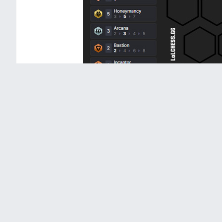
Hôm nay hãy cùng đi vào tìm hiểu lối xây dựng mớ
Nói một cách đơn giản, là chúng ta sẽ mix khung 
– Blitzcrank – Nunu để tiến hành dát vàng đội hìn
lượng SMPT khổng lồ). Sau đó về late thì bổ sun
Xerath để kiếm Bùa Thăng Hoa (nếu roll không ra 