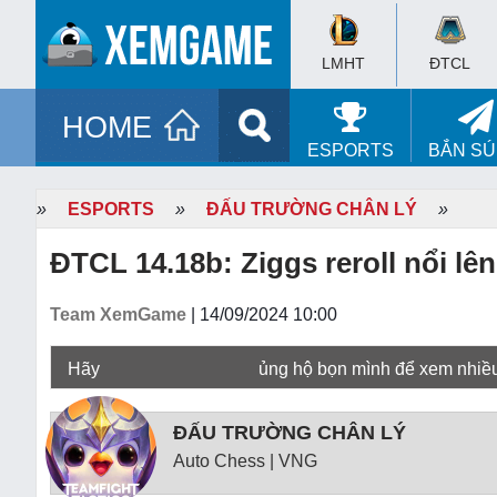
LMHT
ĐTCL
HOME
ESPORTS
BẮN S
»
ESPORTS
»
ĐẤU TRƯỜNG CHÂN LÝ
»
ĐTCL 14.18b: Ziggs reroll nổi lên
Team XemGame
| 14/09/2024 10:00
Hãy
ủng hộ bọn mình để xem nhiề
ĐẤU TRƯỜNG CHÂN LÝ
Auto Chess | VNG