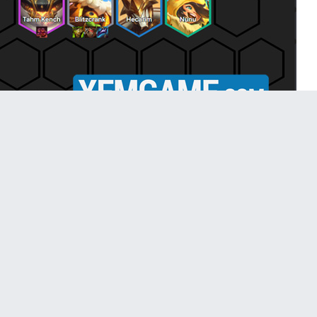
i dưới đây :
của 1 – 2 vàng là Ahri – Poppy – Zoe vào 3 Ong Mật chín
h (động thái này khi cho Ahri làm Ẩn Chính Tối Cao còn 
g thêm các Ẩn Chính cao cấp và đổi Ẩn Chính Tối Cao s
quá nhiều 3 sao).