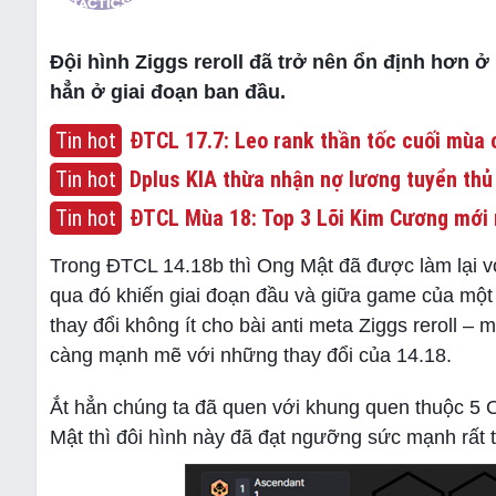
Đội hình Ziggs reroll đã trở nên ổn định hơn 
hẳn ở giai đoạn ban đầu.
Tin hot
ĐTCL 17.7: Leo rank thần tốc cuối mùa c
Tin hot
Dplus KIA thừa nhận nợ lương tuyển thủ
Tin hot
ĐTCL Mùa 18: Top 3 Lõi Kim Cương mới 
Trong ĐTCL 14.18b thì Ong Mật đã được làm lại vớ
qua đó khiến giai đoạn đầu và giữa game của một 
thay đổi không ít cho bài anti meta Ziggs reroll 
càng mạnh mẽ với những thay đổi của 14.18.
Ắt hẳn chúng ta đã quen với khung quen thuộc 5 On
Mật thì đôi hình này đã đạt ngưỡng sức mạnh rất tố