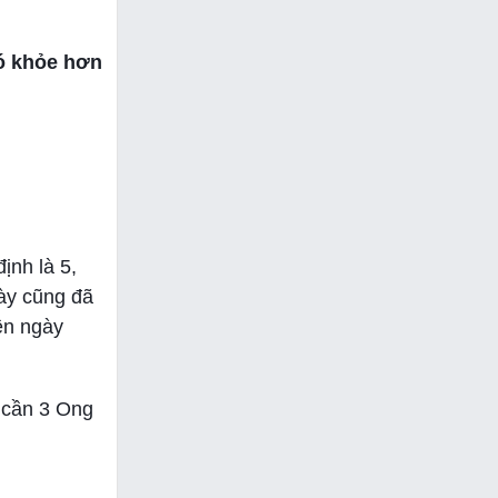
nó khỏe hơn
ịnh là 5,
này cũng đã
nên ngày
ỉ cần 3 Ong