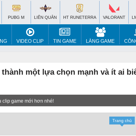
PUBG M
LIÊN QUÂN
HT RUNETERRA
VALORANT
L
ÚNG
VIDEO CLIP
TIN GAME
LÀNG GAME
CÔN
 thành một lựa chọn mạnh và ít ai bi
u clip game mới hơn nhé!
Trang chủ