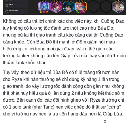
Không có câu trả lời chính xác cho việc này, khi Cuồng Đao
tuy không có lượng tốc đánh tức thời cao như Bùa Đỏ,
nhưng bù lại thì giao tranh câu kéo càng dài thì Cuồng Đao
càng khỏe. Còn Bùa Đỏ thì mạnh ở điểm giảm hồi máu –
hiệu ứng có lợi trong mọi giai đoạn, và có thể giúp các
tướng tanker không cần lên Giáp Lửa mà thay vào đó 1 món
thuần tank khỏe khác.
Tuy vậy, theo dữ liệu thì Bùa Đỏ có tỉ lệ thắng tốt hơn hẳn
cho Ryze khi hắn thường sẽ chỉ dùng kỹ năng 1 lần trong
giao tranh, do vậy lượng tốc đánh cộng dồn gần như không
thể phát huy hiệu quả ở lần dùng 2 nếu không kết thúc sớm
được. Bên cạnh đó, các đội hình ghép với Ryze thường chỉ
có 1 solo tank (như Taric) nên việc ghép đồ thật sự “cứng”
cho vị tướng này nên là ưu tiên hàng đầu hơn là Giáp Lửa.
X