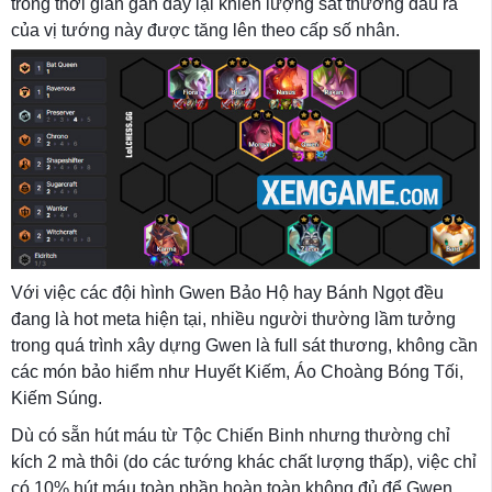
trong thời gian gần đây lại khiến lượng sát thương đầu ra
của vị tướng này được tăng lên theo cấp số nhân.
Với việc các đội hình Gwen Bảo Hộ hay Bánh Ngọt đều
đang là hot meta hiện tại, nhiều người thường lầm tưởng
trong quá trình xây dựng Gwen là full sát thương, không cần
các món bảo hiểm như Huyết Kiếm, Áo Choàng Bóng Tối,
Kiếm Súng.
Dù có sẵn hút máu từ Tộc Chiến Binh nhưng thường chỉ
kích 2 mà thôi (do các tướng khác chất lượng thấp), việc chỉ
có 10% hút máu toàn phần hoàn toàn không đủ để Gwen