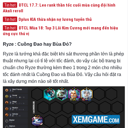
ĐTCL 17.7: Leo rank thần tốc cuối mùa cùng đội hình
Tin hot
Akali reroll
Dplus KIA thừa nhận nợ lương tuyển thủ
Tin hot
ĐTCL Mùa 18: Top 3 Lõi Kim Cương mới mang đến hiệu
Tin hot
ứng cực thú vị
Ryze : Cuồng Đao hay Bùa Đỏ?
Ryze là tướng khá đặc biệt khi sát thương phần lớn là phép
thuật nhưng lại có tỉ lệ với tốc đánh, do vậy các bộ trang bị
chuẩn cho Ryze thường kèm theo 1 trong 2 món cho nhiều
tốc đánh nhất là
Cuồng Đao và Bùa Đỏ. Vậy câu hỏi đặt ra
là xây dựng món nào sẽ tốt nhất.