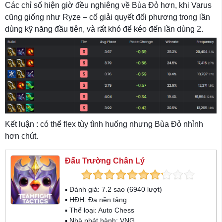
Các chỉ số hiện giờ đều nghiêng về Bùa Đỏ hơn, khi Varus
cũng giống như Ryze – cố giải quyết đối phương trong lần
dùng kỹ năng đầu tiên, và rất khó để kéo đến lần dùng 2.
Kết luận : có thể flex tùy tình huống nhưng Bùa Đỏ nhỉnh
hơn chút.
Đấu Trường Chân Lý
▪ Đánh giá:
7.2
sao (
6940
lượt)
▪ HĐH:
Đa nền tảng
▪ Thể loại:
Auto Chess
▪ Nhà phát hành: VNG