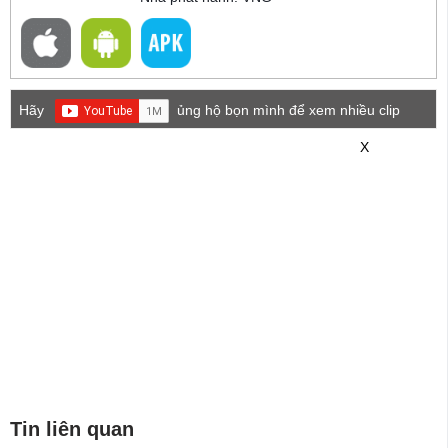
Hãy
ủng hộ bọn mình để xem nhiều clip
game mới hơn nhé!
X
Tin liên quan