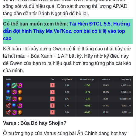
sống sót và đủ hiệu quả. Còn sát thương thì lượng AP/AD
tăng dần dần từ Bánh Ngọt đủ để bù lại.
Có thể bạn muốn xem thêm:
Tái Hiện ĐTCL 5.5: Hướng
dẫn đội hình Thây Ma Vel’Koz, con bài có tỉ lệ vào top
cao
Kết luận : lối xây dựng Gwen có tỉ lệ thắng cao nhất bây giờ
là hút máu + Bùa Xanh + 1 AP bất kỳ. Hãy nhớ kỹ điều này
để Gwen của bạn tỏ ra hiệu quả hơn trong từng pha cắt kéo
của mình.
Varus : Bùa Đỏ hay Shojin?
Ở trường hợp của Varus cùng bài Ẩn Chính đang hot hay