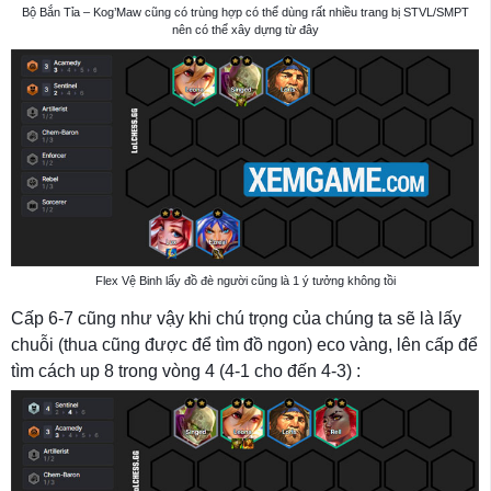
Bộ Bắn Tỉa – Kog’Maw cũng có trùng hợp có thể dùng rất nhiều trang bị STVL/SMPT
nên có thể xây dựng từ đây
Flex Vệ Binh lấy đồ đè người cũng là 1 ý tưởng không tồi
Cấp 6-7 cũng như vậy khi chú trọng của chúng ta sẽ là lấy
chuỗi (thua cũng được để tìm đồ ngon) eco vàng, lên cấp để
tìm cách up 8 trong vòng 4 (4-1 cho đến 4-3) :