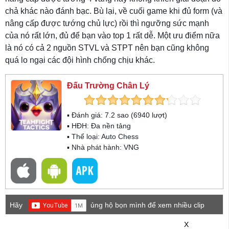
chả khác nào đánh bạc. Bù lại, về cuối game khi đủ form (và
nâng cấp được tướng chủ lực) rồi thì ngưỡng sức mạnh
của nó rất lớn, đủ để bạn vào top 1 rất dễ. Một ưu điểm nữa
là nó có cả 2 nguồn STVL và STPT nên bạn cũng không
quá lo ngại các đội hình chống chịu khác.
Đấu Trường Chân Lý
▪ Đánh giá:
7.2
sao (
6940
lượt)
▪ HĐH:
Đa nền tảng
▪ Thể loại:
Auto Chess
▪ Nhà phát hành: VNG
Hãy
ủng hộ bọn mình để xem nhiều clip
game mới hơn nhé!
X