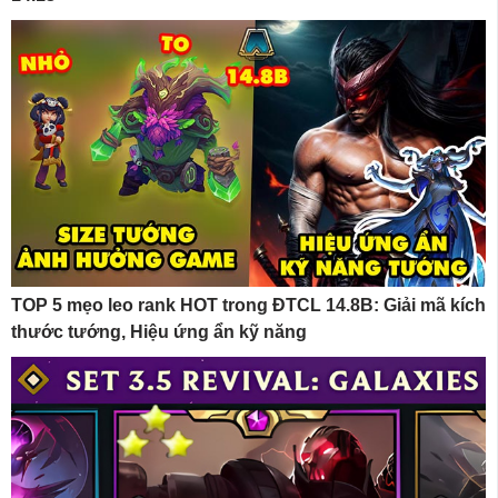
TOP 5 mẹo leo rank HOT trong ĐTCL 14.8B: Giải mã kích
thước tướng, Hiệu ứng ẩn kỹ năng