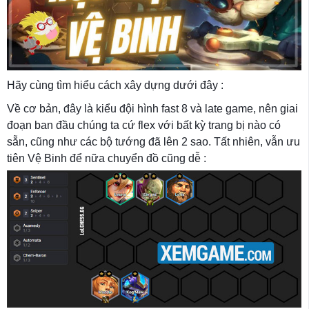
Hãy cùng tìm hiểu cách xây dựng dưới đây :
Về cơ bản, đây là kiểu đội hình fast 8 và late game, nên giai
đoạn ban đầu chúng ta cứ flex với bất kỳ trang bị nào có
sẵn, cũng như các bộ tướng đã lên 2 sao. Tất nhiên, vẫn ưu
tiên Vệ Binh để nữa chuyển đồ cũng dễ :