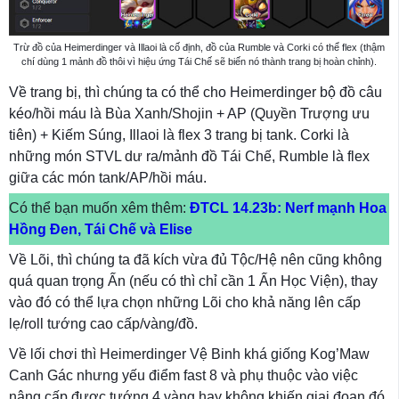
Trừ đồ của Heimerdinger và Illaoi là cố định, đồ của Rumble và Corki có thể flex (thậm
chí dùng 1 mảnh đồ thôi vì hiệu ứng Tái Chế sẽ biến nó thành trang bị hoàn chỉnh).
Về trang bị, thì chúng ta có thể cho Heimerdinger bộ đồ câu
kéo/hồi máu là Bùa Xanh/Shojin + AP (Quyền Trượng ưu
tiên) + Kiếm Súng, Illaoi là flex 3 trang bị tank. Corki là
những món STVL dư ra/mảnh đồ Tái Chế, Rumble là flex
giữa các món tank/AP/hồi máu.
Có thể bạn muốn xêm thêm:
ĐTCL 14.23b: Nerf mạnh Hoa
Hồng Đen, Tái Chế và Elise
Về Lõi, thì chúng ta đã kích vừa đủ Tộc/Hệ nên cũng không
quá quan trọng Ấn (nếu có thì chỉ cần 1 Ấn Học Viện), thay
vào đó có thể lựa chọn những Lõi cho khả năng lên cấp
lẹ/roll tướng cao cấp/vàng/đồ.
Về lối chơi thì Heimerdinger Vệ Binh khá giống Kog’Maw
Canh Gác nhưng yếu điểm fast 8 và phụ thuộc vào việc
nâng cấp được tướng 4 vàng hay không khiến giai đoạn đó