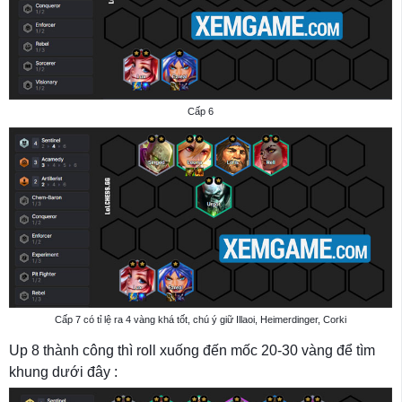
Cấp 6
Cấp 7 có tỉ lệ ra 4 vàng khá tốt, chú ý giữ Illaoi, Heimerdinger, Corki
Up 8 thành công thì roll xuống đến mốc 20-30 vàng để tìm
khung dưới đây :