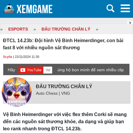
X
»
ESPORTS
»
ĐẤU TRƯỜNG CHÂN LÝ
»
ĐTCL 14.23b: Đội hình Vệ Binh Heimerdinger, con bài
fast 8 với nhiều nguồn sát thương
Scylla
| 22/11/2024 11:30
Hãy
ủng hộ bọn mình để xem nhiều clip
game mới hơn nhé!
ĐẤU TRƯỜNG CHÂN LÝ
Auto Chess | VNG
Vệ Binh Heimerdinger với việc flex thêm Corki sẽ mang
đến các nguồn sát thương khỏe, đa dạng và giúp bạn
leo rank nhanh trong ĐTCL 14.23b.