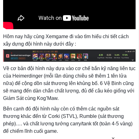
Hôm nay hãy cùng Xemgame đi vào tìm hiểu chi tiết cách
xây dựng đội hình này dưới đây :
Về cơ bản đội hình này dựa vào cơ chế bắn kỹ năng liên tục
của Heimerdinger (mỗi lần dùng chiêu sẽ thêm 1 tên lửa
nữa) để cộng dồn sát thương lên khủng bố. 6 Vệ Binh cũng
sẽ mang đến dàn chắn chất lượng, đủ để câu kéo giống với
Giám Sát cùng Kog’Maw.
Bên cạnh đó đội hình này còn có thêm các nguồn sát
thương khác đến từ Corki (STVL), Rumble (sát thương
phép)…. và chất lượng tướng carry/tank tốt (toàn 4-5 vàng)
để chiếm lĩnh cuối game.