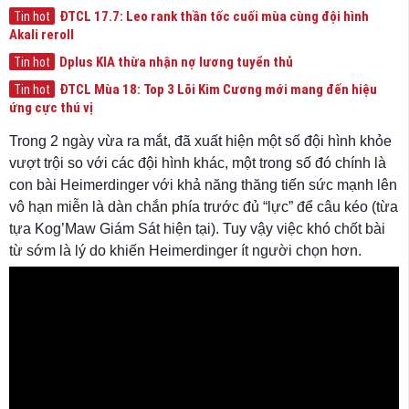
ĐTCL 17.7: Leo rank thần tốc cuối mùa cùng đội hình
Tin hot
Akali reroll
Dplus KIA thừa nhận nợ lương tuyển thủ
Tin hot
ĐTCL Mùa 18: Top 3 Lõi Kim Cương mới mang đến hiệu
Tin hot
ứng cực thú vị
Trong 2 ngày vừa ra mắt, đã xuất hiện một số đội hình khỏe
vượt trội so với các đội hình khác, một trong số đó chính là
con bài Heimerdinger với khả năng thăng tiến sức mạnh lên
vô hạn miễn là dàn chắn phía trước đủ “lực” để câu kéo (từa
tựa Kog’Maw Giám Sát hiện tại). Tuy vậy việc khó chốt bài
từ sớm là lý do khiến Heimerdinger ít người chọn hơn.