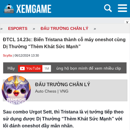
X
»
ESPORTS
»
ĐẤU TRƯỜNG CHÂN LÝ
»
ĐTCL 14.23c: Biến Tristana thành cỗ máy oneshot cùng
Dị Thường “Thèm Khát Sức Mạnh”
Scylla
| 06/12/2024 13:30
Hãy
ủng hộ bọn mình để xem nhiều clip
game mới hơn nhé!
ĐẤU TRƯỜNG CHÂN LÝ
Auto Chess | VNG
Sau combo Urgot Sett, thì Tristana là vị tướng tiếp theo
sử dụng được Dị Thường “Thèm Khát Sức Mạnh” với
lối đánh oneshot đầy mãn nhãn.