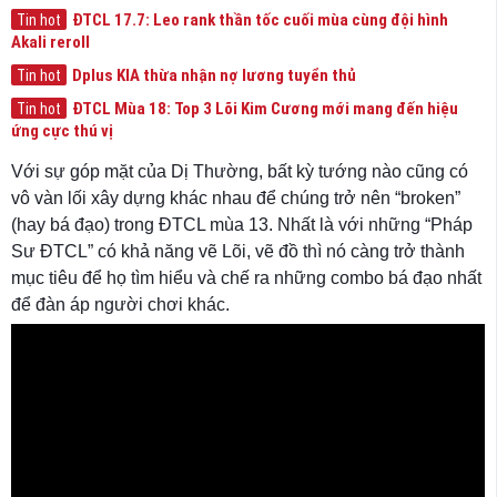
ĐTCL 17.7: Leo rank thần tốc cuối mùa cùng đội hình
Tin hot
Akali reroll
Dplus KIA thừa nhận nợ lương tuyển thủ
Tin hot
ĐTCL Mùa 18: Top 3 Lõi Kim Cương mới mang đến hiệu
Tin hot
ứng cực thú vị
Với sự góp mặt của Dị Thường, bất kỳ tướng nào cũng có
vô vàn lối xây dựng khác nhau để chúng trở nên “broken”
(hay bá đạo) trong ĐTCL mùa 13. Nhất là với những “Pháp
Sư ĐTCL” có khả năng vẽ Lõi, vẽ đồ thì nó càng trở thành
mục tiêu để họ tìm hiểu và chế ra những combo bá đạo nhất
để đàn áp người chơi khác.