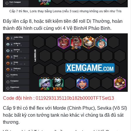
Cấp 7 thì flex, Loris thay bằng Leona (nếu 3 sao) nhưng không ưu tiên như Tris
Đẩy lên cấp 8, hoặc tiết kiệm tiền để roll Dị Thường, hoàn
thành đội hình cuối cùng với 4 Vệ Binh/4 Pháo Binh.
Code đội hình : 0119293135110b182b0000TFTSet13
Cấp 9 thì có thể flex với Morde (Chinh Phục), Sevika (Võ Sĩ)
hoặc bất kỳ con tướng tank nào khác vì chúng ta đã đủ sát
thương.