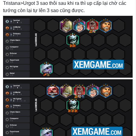
Tristana>Urgot 3 sao thôi sau khi ra thì up cấp lại chờ các
tướng còn lại tự lên 3 sao cũng được.