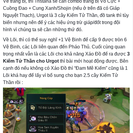
Về trang bị, thì Tristana sẽ cần combo trang bị Vô Cực +
Cuồng Đao + Cung Xanh/Shojin (nếu ở trên đã có Giáp
Nguyệt Thạch), Urgot là 3 cây Kiếm Tử Thần, đồ tank thì tùy
biến nhưng nên để ý các hiệu ứng trừ giáp/đốt trong đội
hình vì chúng ta sẽ cần những thứ đó.
Về Lõi, thì có thể suy nghĩ +1 Vệ Binh để cấp 9 được tròn 6
Vệ Binh, các Lõi liên quan đến Pháo Thủ. Cuối cùng quan
trọng nhất vẫn là các Lõi cho khả năng Xáo Đồ để ra được
3
Kiếm Tử Thần cho Urgot
thì bài mới hoạt động được. Bên
cạnh đó nếu không có Xáo Đồ thì “Đam Mê Kiếm” cũng là 1
Lõi khá hay để lấy vì bổ sung cho bạn 2.5 cây Kiếm Tử
Thần rồi :