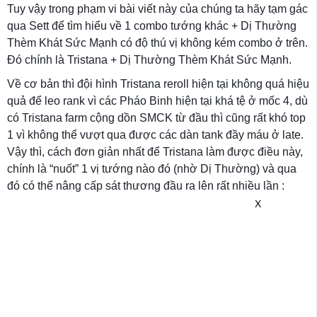
Tuy vậy trong phạm vi bài viết này của chúng ta hãy tạm gác
qua Sett để tìm hiểu về 1 combo tướng khác + Dị Thường
Thèm Khát Sức Mạnh có độ thú vị không kém combo ở trên.
Đó chính là Tristana + Dị Thường Thèm Khát Sức Mạnh.
Về cơ bản thì đội hình Tristana reroll hiện tại không quá hiệu
quả để leo rank vì các Pháo Binh hiện tại khá tệ ở mốc 4, dù
có Tristana farm cộng dồn SMCK từ đầu thì cũng rất khó top
1 vì không thể vượt qua được các dàn tank đầy máu ở late.
Vậy thì, cách đơn giản nhất để Tristana làm được điều này,
chính là “nuốt” 1 vị tướng nào đó (nhờ Dị Thường) và qua
đó có thể nâng cấp sát thương đầu ra lên rất nhiều lần :
X