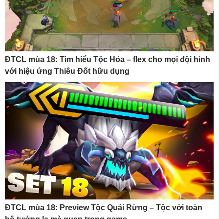
ĐTCL mùa 18: Tìm hiểu Tộc Hỏa – flex cho mọi đội hình
với hiệu ứng Thiêu Đốt hữu dụng
ĐTCL mùa 18: Preview Tộc Quái Rừng – Tộc với toàn