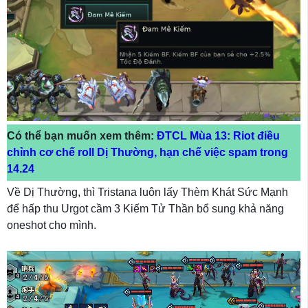
Có thể bạn muốn xem thêm:
ĐTCL Mùa 13: Riot điều
chỉnh cơ chế roll Dị Thường, hạn chế việc spam trong
14.24
Về Dị Thường, thì Tristana luôn lấy Thèm Khát Sức Mạnh
để hấp thu Urgot cầm 3 Kiếm Tử Thần bổ sung khả năng
oneshot cho mình.