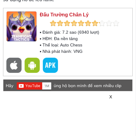
Đấu Trường Chân Lý
▪ Đánh giá:
7.2
sao (
6940
lượt)
▪ HĐH:
Đa nền tảng
▪ Thể loại:
Auto Chess
▪ Nhà phát hành: VNG
Hãy
ủng hộ bọn mình để xem nhiều clip
game mới hơn nhé!
X