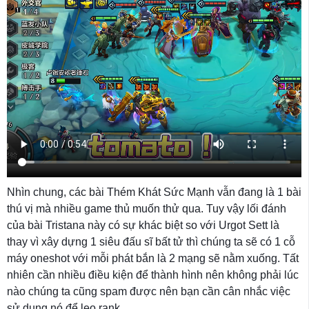
Nhìn chung, các bài Thém Khát Sức Mạnh vẫn đang là 1 bài
thú vị mà nhiều game thủ muốn thử qua. Tuy vậy lối đánh
của bài Tristana này có sự khác biệt so với Urgot Sett là
thay vì xây dựng 1 siêu đấu sĩ bất tử thì chúng ta sẽ có 1 cỗ
máy oneshot với mỗi phát bắn là 2 mạng sẽ nằm xuống. Tất
nhiên cần nhiều điều kiện để thành hình nên không phải lúc
nào chúng ta cũng spam được nên bạn cần cân nhắc việc
sử dụng nó để leo rank.