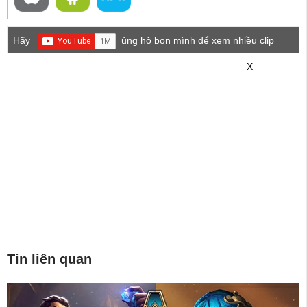
Hãy
ủng hộ bọn mình để xem nhiều clip
game mới hơn nhé!
X
Tin liên quan