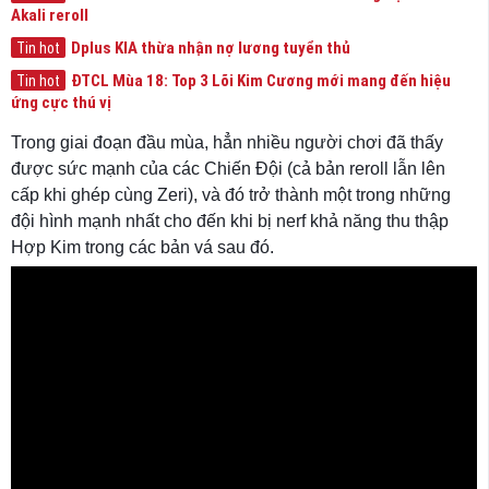
Akali reroll
Dplus KIA thừa nhận nợ lương tuyển thủ
Tin hot
ĐTCL Mùa 18: Top 3 Lõi Kim Cương mới mang đến hiệu
Tin hot
ứng cực thú vị
Trong giai đoạn đầu mùa, hẳn nhiều người chơi đã thấy
được sức mạnh của các Chiến Đội (cả bản reroll lẫn lên
cấp khi ghép cùng Zeri), và đó trở thành một trong những
đội hình mạnh nhất cho đến khi bị nerf khả năng thu thập
Hợp Kim trong các bản vá sau đó.