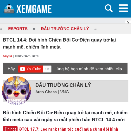
X
»
ESPORTS
»
ĐẤU TRƯỜNG CHÂN LÝ
»
ĐTCL 14.4: Đội hình Chiến Đội Cơ Điện quay trở lại
mạnh mẽ, chiếm lĩnh meta
Scylla
| 15/05/2025 10:30
Hãy
ủng hộ bọn mình để xem nhiều clip
game mới hơn nhé!
ĐẤU TRƯỜNG CHÂN LÝ
Auto Chess | VNG
Đội hình Chiến Đội Cơ Điện quay trở lại mạnh mẽ, chiếm
lĩnh meta sau vài ngày ra mắt phiên bản ĐTCL 14.4 mới.
ĐTCL 17.7: Leo rank thần tốc cuối mùa cùng đội hình
Tin hot