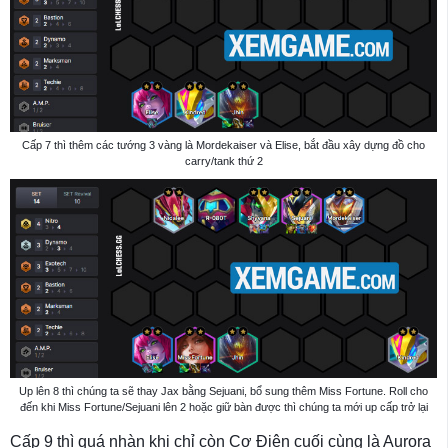
Cấp 7 thì thêm các tướng 3 vàng là Mordekaiser và Elise, bắt đầu xây dựng đồ cho
carry/tank thứ 2
Up lên 8 thì chúng ta sẽ thay Jax bằng Sejuani, bổ sung thêm Miss Fortune. Roll cho
đến khi Miss Fortune/Sejuani lên 2 hoặc giữ bàn được thì chúng ta mới up cấp trở lại
Cấp 9 thì quá nhàn khi chỉ còn Cơ Điện cuối cùng là Aurora