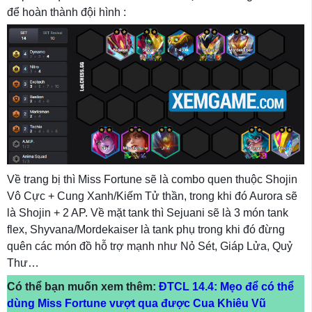
để hoàn thành đội hình :
Về trang bị thì Miss Fortune sẽ là combo quen thuộc Shojin
Vô Cực + Cung Xanh/Kiếm Tử thần, trong khi đó Aurora sẽ
là Shojin + 2 AP. Về mặt tank thì Sejuani sẽ là 3 món tank
flex, Shyvana/Mordekaiser là tank phụ trong khi đó đừng
quên các món đồ hỗ trợ mạnh như Nỏ Sét, Giáp Lửa, Quỷ
Thư…
Có thể bạn muốn xem thêm:
ĐTCL 14.4: Mẹo để có thể
dùng Miss Fortune vượt qua được Cua Khiêu Vũ