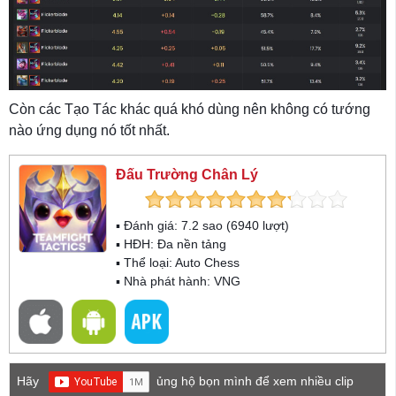
Còn các Tạo Tác khác quá khó dùng nên không có tướng
nào ứng dụng nó tốt nhất.
Đấu Trường Chân Lý
▪ Đánh giá:
7.2
sao (
6940
lượt)
▪ HĐH:
Đa nền tảng
▪ Thể loại:
Auto Chess
▪ Nhà phát hành: VNG
Hãy
ủng hộ bọn mình để xem nhiều clip