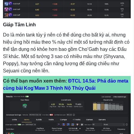
Giáp Tâm Linh
Do là món tank tùy ý nên có thể dùng cho bất kỳ ai, nhưng
hiệu ứng hồi máu theo % này chỉ một số tướng nhất định có
thể tận dụng nó khỏe hơn bao gồm Cho’Gath hay các Đấu
Sĩ khác. Một số tướng 3 sao có nhiều máu như (Shyvana,
Poppy), hay tướng cần năng lượng để dùng chiêu như
Sejuani cũng nên lên.
Có thể bạn muốn xem thêm:
ĐTCL 14.5a: Phá đảo meta
cùng bài Kog’Maw 3 Thịnh Nộ Thủy Quái