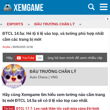
X
»
ESPORTS
»
ĐẤU TRƯỜNG CHÂN LÝ
»
ĐTCL 14.5a: Hé lộ tỉ lệ vào top, và tướng phù hợp nhất
cầm các trang bị mới
Scylla
| 30/05/2025 10:00
Hãy
ủng hộ bọn mình để xem nhiều clip
game mới hơn nhé!
ĐẤU TRƯỜNG CHÂN LÝ
Auto Chess | VNG
Hãy cùng Xemgame tìm hiểu xem tướng nào cầm trang
bị mới ĐTCL 14.5a sẽ có tỉ lệ vào top cao nhất.
ĐTCL 17.7: Leo rank thần tốc cuối mùa cùng đội hình
Tin hot