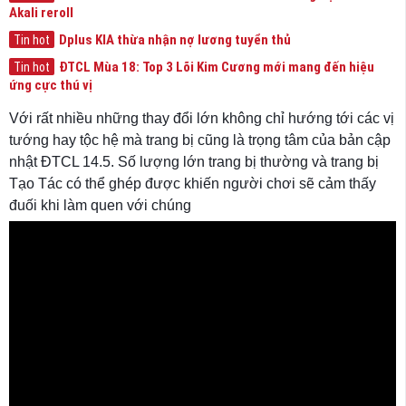
Akali reroll
Dplus KIA thừa nhận nợ lương tuyển thủ
Tin hot
ĐTCL Mùa 18: Top 3 Lõi Kim Cương mới mang đến hiệu
Tin hot
ứng cực thú vị
Với rất nhiều những thay đổi lớn không chỉ hướng tới các vị
tướng hay tộc hệ mà trang bị cũng là trọng tâm của bản cập
nhật ĐTCL 14.5. Số lượng lớn trang bị thường và trang bị
Tạo Tác có thể ghép được khiến người chơi sẽ cảm thấy
đuối khi làm quen với chúng