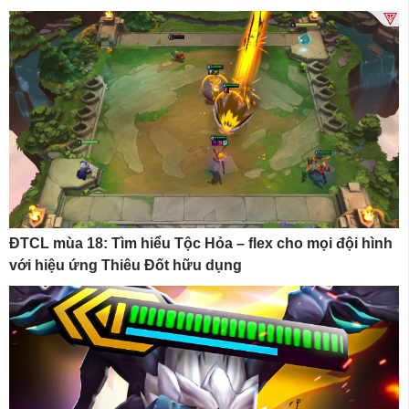
ĐTCL mùa 18: Tìm hiểu Tộc Hỏa – flex cho mọi đội hình
với hiệu ứng Thiêu Đốt hữu dụng