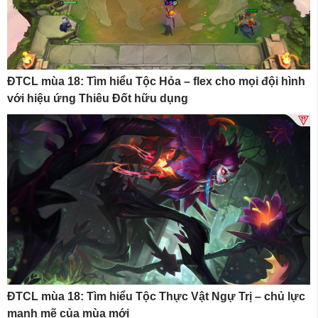
ĐTCL mùa 18: Tìm hiểu Tộc Hỏa – flex cho mọi đội hình
với hiệu ứng Thiêu Đốt hữu dụng
ĐTCL mùa 18: Tìm hiểu Tộc Thực Vật Ngự Trị – chủ lực
mạnh mẽ của mùa mới