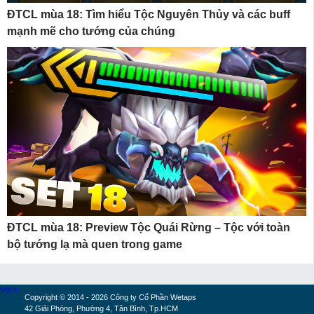
ĐTCL mùa 18: Tìm hiểu Tộc Nguyên Thủy và các buff
mạnh mẽ cho tướng của chúng
ĐTCL mùa 18: Preview Tộc Quái Rừng – Tộc với toàn
bộ tướng lạ mà quen trong game
MXH
Copyright © 2014 - 2026 Công ty Cổ Phần Wetaps
42 Giải Phóng, Phường 4, Tân Bình, Tp.HCM