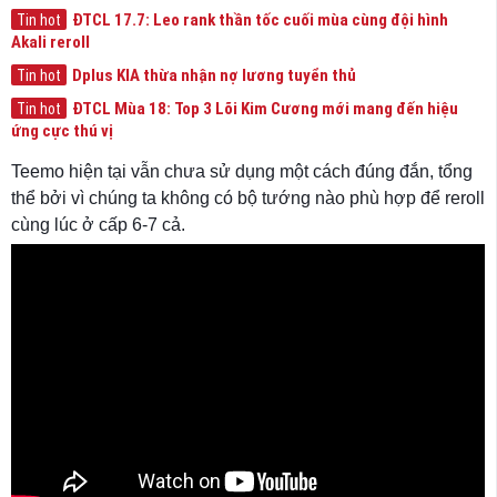
ĐTCL 17.7: Leo rank thần tốc cuối mùa cùng đội hình
Tin hot
Akali reroll
Dplus KIA thừa nhận nợ lương tuyển thủ
Tin hot
ĐTCL Mùa 18: Top 3 Lõi Kim Cương mới mang đến hiệu
Tin hot
ứng cực thú vị
Teemo hiện tại vẫn chưa sử dụng một cách đúng đắn, tổng
thể bởi vì chúng ta không có bộ tướng nào phù hợp để reroll
cùng lúc ở cấp 6-7 cả.