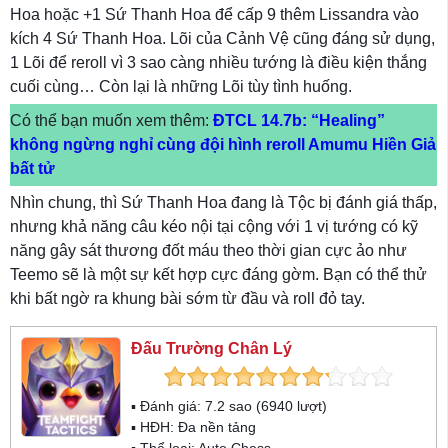
Hoa hoặc +1 Sứ Thanh Hoa để cấp 9 thêm Lissandra vào
kích 4 Sứ Thanh Hoa. Lõi của Cảnh Vệ cũng đáng sử dụng,
1 Lõi để reroll vì 3 sao càng nhiều tướng là điều kiện thắng
cuối cùng… Còn lại là những Lõi tùy tình huống.
Có thể bạn muốn xem thêm:
ĐTCL 14.7b: “Healing”
không ngừng nghỉ cùng đội hình reroll Amumu Hiền Giả
bất tử
Nhìn chung, thì Sứ Thanh Hoa đang là Tộc bị đánh giá thấp,
nhưng khả năng câu kéo nội tại cộng với 1 vị tướng có kỹ
năng gây sát thương đốt máu theo thời gian cực ảo như
Teemo sẽ là một sự kết hợp cực đáng gờm. Bạn có thể thử
khi bất ngờ ra khung bài sớm từ đầu và roll đỏ tay.
Đấu Trường Chân Lý
▪ Đánh giá:
7.2
sao (
6940
lượt)
▪ HĐH:
Đa nền tảng