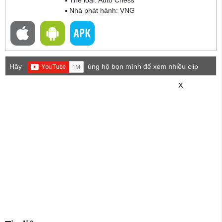
▪ Thể loại:
Auto Chess
▪ Nhà phát hành: VNG
Hãy
ủng hộ bọn mình để xem nhiều clip
game mới hơn nhé!
X