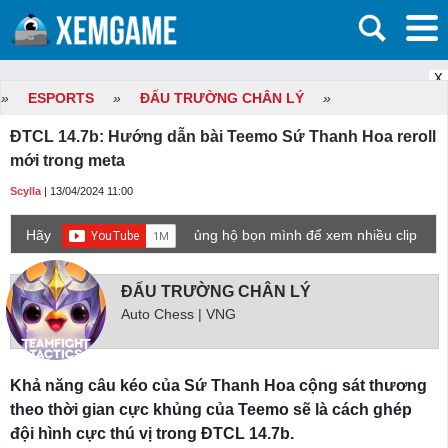
X
»
ESPORTS
»
ĐẤU TRƯỜNG CHÂN LÝ
»
ĐTCL 14.7b: Hướng dẫn bài Teemo Sứ Thanh Hoa reroll
mới trong meta
Scylla
| 13/04/2024 11:00
Hãy
ủng hộ bọn mình để xem nhiều clip
game mới hơn nhé!
ĐẤU TRƯỜNG CHÂN LÝ
Auto Chess | VNG
Khả năng câu kéo của Sứ Thanh Hoa cộng sát thương
theo thời gian cực khủng của Teemo sẽ là cách ghép
đội hình cực thú vị trong ĐTCL 14.7b.