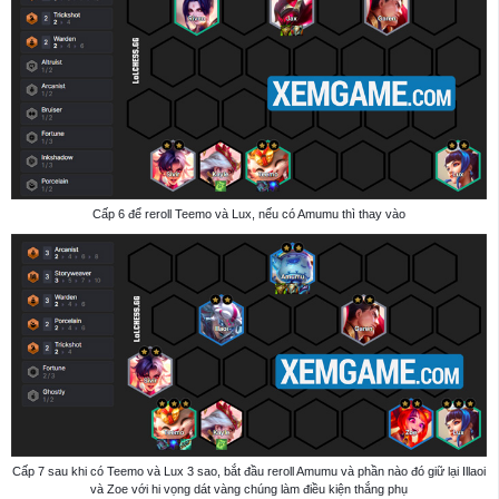
Cấp 6 để reroll Teemo và Lux, nếu có Amumu thì thay vào
Cấp 7 sau khi có Teemo và Lux 3 sao, bắt đầu reroll Amumu và phần nào đó giữ lại Illaoi
và Zoe với hi vọng dát vàng chúng làm điều kiện thắng phụ