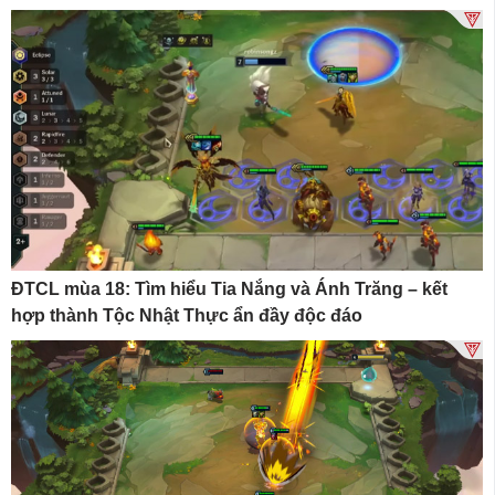
ĐTCL mùa 18: Tìm hiểu Tia Nắng và Ánh Trăng – kết
hợp thành Tộc Nhật Thực ẩn đầy độc đáo