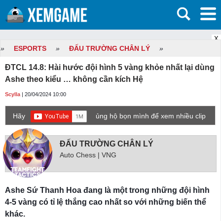
X
»
ESPORTS
»
ĐẤU TRƯỜNG CHÂN LÝ
»
ĐTCL 14.8: Hài hước đội hình 5 vàng khỏe nhất lại dùng
Ashe theo kiểu … không cần kích Hệ
Scylla
| 20/04/2024 10:00
Hãy
ủng hộ bọn mình để xem nhiều clip
game mới hơn nhé!
ĐẤU TRƯỜNG CHÂN LÝ
Auto Chess | VNG
Ashe Sứ Thanh Hoa đang là một trong những đội hình
4-5 vàng có tỉ lệ thắng cao nhất so với những biến thể
khác.