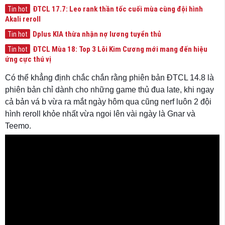
ĐTCL 17.7: Leo rank thần tốc cuối mùa cùng đội hình
Tin hot
Akali reroll
Dplus KIA thừa nhận nợ lương tuyển thủ
Tin hot
ĐTCL Mùa 18: Top 3 Lõi Kim Cương mới mang đến hiệu
Tin hot
ứng cực thú vị
Có thể khẳng định chắc chắn rằng phiên bản ĐTCL 14.8 là
phiên bản chỉ dành cho những game thủ đua late, khi ngay
cả bản vá b vừa ra mắt ngày hôm qua cũng nerf luôn 2 đội
hình reroll khỏe nhất vừa ngoi lên vài ngày là Gnar và
Teemo.