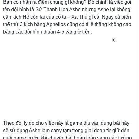
Bạn có nhận ra điểm chung gì không? Đó chính là việc gọi
tên đội hình là Sứ Thanh Hoa Ashe nhưng Ashe lại không
cần kích Hệ còn lại của cô ta – Xạ Thủ gì cả. Ngay cả biến
thể thứ 3 kích bằng Aphelios cũng có tỉ lệ thắng không cao
bằng các đội hình thuần 4-5 vàng ở trên.
X
Theo đó, lý do cho việc này là game thủ vận dụng bài này
sẽ sử dụng Ashe làm carry tạm trong giai đoạn từ giữ đến
cuối game trước khi chuyển bài hoàn toàn sang các tướng