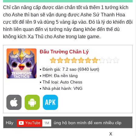
Chỉ cần nâng cấp được dàn chắn tốt và thêm 1 tướng kích
cho Ashe thì bạn sẽ vận dụng được Ashe Sứ Thanh Hoa
cực tốt để lên 9 và dùng 5 vàng áp vào. Đó là lý do khiến đội
hình liên quan đến vị tướng này đang khỏe đến thế dù
không kích Xạ Thủ cho Ashe trong late game.
Đấu Trường Chân Lý
▪ Đánh giá:
7.2
sao (
6940
lượt)
▪ HĐH:
Đa nền tảng
▪ Thể loại:
Auto Chess
▪ Nhà phát hành: VNG
Hãy
ủng hộ bọn mình để xem nhiều clip
game mới hơn nhé!
X