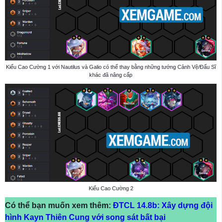
Kiểu Cao Cường 1 với Nautilus và Galio có thể thay bằng những tướng Cảnh Vệ/Đấu Sĩ
khác đã nâng cấp
Kiểu Cao Cường 2
Có thể bạn muốn xem thêm:
ĐTCL 14.8b: Xây dựng đội
hình Kayn Thiên Cung với song sát bất bại