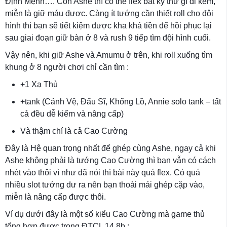
Định Mệnh…. Còn Ashe thì có thể flex bất kỳ thứ gì đi kèm,
miễn là giữ máu được. Càng ít tướng cần thiết roll cho đội
hình thì bạn sẽ tiết kiệm được kha khá tiền để hồi phục lại
sau giai đoạn giữ bàn ở 8 và rush 9 tiếp tìm đội hình cuối.
Vậy nên, khi giữ Ashe và Amumu ở trên, khi roll xuống tìm
khung ở 8 người chơi chỉ cần tìm :
+1 Xạ Thủ
+tank (Cảnh Vệ, Đấu Sĩ, Khổng Lồ, Annie solo tank – tất
cả đều dễ kiếm và nâng cấp)
Và thậm chí là cả Cao Cường
Đây là Hệ quan trọng nhất để ghép cùng Ashe, ngay cả khi
Ashe không phải là tướng Cao Cường thì bạn vẫn có cách
nhét vào thôi vì như đã nói thì bài này quá flex. Có quá
nhiều slot tướng dư ra nên bạn thoải mái ghép cặp vào,
miễn là nâng cấp được thôi.
Ví dụ dưới đây là một số kiểu Cao Cường mà game thủ
tổng hợp được trong ĐTCL 14.8b :