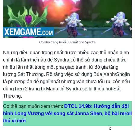
Combo trang bị tối ưu nhất cho Syndra
Nhưng điều quan trọng nhất được nhiều cao thủ nhận định
chính là làm thế nào để Syndra có thể sử dụng chiêu thức
nhiều lần nhất trong một pha giao tranh, từ đó gia tăng
lượng Sát Thương. Rõ ràng việc sử dụng Bùa Xanh/Shojin
là phương án dễ nghĩ nhất nhưng vẫn chưa tối ưu, còn nếu
dùng hơn 2 trang bị Mana thì Syndra sẽ bị thiếu hụt Sát
Thương.
Có thể bạn muốn xem thêm:
ĐTCL 14.9b: Hướng dẫn đội
hình Long Vương với song sát Janna Shen, bộ bài reroll
thú vị mới
X