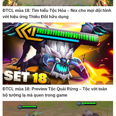
ĐTCL mùa 18: Tìm hiểu Tộc Hỏa – flex cho mọi đội hình
với hiệu ứng Thiêu Đốt hữu dụng
ĐTCL mùa 18: Preview Tộc Quái Rừng – Tộc với toàn
bộ tướng lạ mà quen trong game