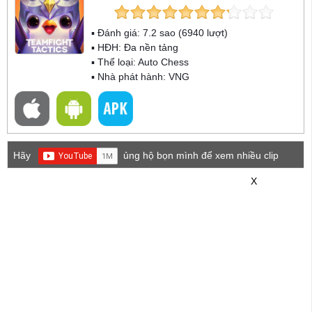
▪ Đánh giá:
7.2
sao (
6940
lượt)
▪ HĐH:
Đa nền tảng
▪ Thể loại:
Auto Chess
▪ Nhà phát hành: VNG
Hãy
ủng hộ bọn mình để xem nhiều clip
game mới hơn nhé!
X