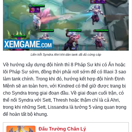
Liên kết Syndra Ahri khi dàn tank đã đủ cứng cáp
Về hướng xây dựng đội hình thì 8 Pháp Sư khi có Ấn hoặc
lõi Pháp Sư sớm, đồng thời phải roll sớm để có Illaoi 3 sao
làm tank chính. Trong khi đó, hướng kết hợp đội hình Định
Mệnh sẽ an toàn hơn, với Kindred có thể giữ được trang bị
cho Syndra trong giai đoạn đầu. Về giai đoạn cuối trận, có
thể nối Syndra với Sett, Thresh hoặc thậm chí là cả Ahri,
trong khi những Sett, Lissandra là tướng 5 vàng quan trọng
để hoàn tất bộ khung.
Đấu Trường Chân Lý