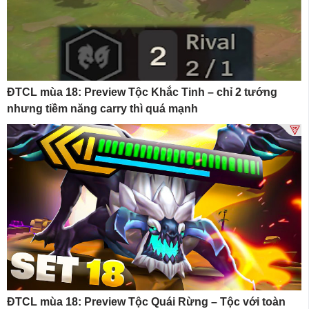
ĐTCL mùa 18: Preview Tộc Khắc Tinh – chỉ 2 tướng
nhưng tiềm năng carry thì quá mạnh
ĐTCL mùa 18: Preview Tộc Quái Rừng – Tộc với toàn