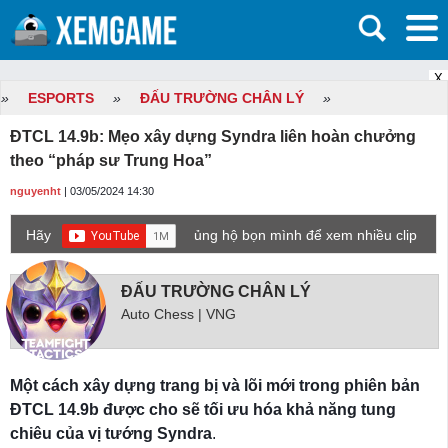
X
»
ESPORTS
»
ĐẤU TRƯỜNG CHÂN LÝ
»
ĐTCL 14.9b: Mẹo xây dựng Syndra liên hoàn chưởng
theo “pháp sư Trung Hoa”
nguyenht
| 03/05/2024 14:30
Hãy
ủng hộ bọn mình để xem nhiều clip
game mới hơn nhé!
ĐẤU TRƯỜNG CHÂN LÝ
Auto Chess | VNG
Một cách xây dựng trang bị và lõi mới trong phiên bản
ĐTCL 14.9b được cho sẽ tối ưu hóa khả năng tung
chiêu của vị tướng Syndra
.