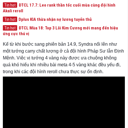
ĐTCL 17.7: Leo rank thần tốc cuối mùa cùng đội hình
Tin hot
Akali reroll
Dplus KIA thừa nhận nợ lương tuyển thủ
Tin hot
ĐTCL Mùa 18: Top 3 Lõi Kim Cương mới mang đến hiệu
Tin hot
ứng cực thú vị
Kể từ khi bước sang phiên bản 14.9, Syndra nổi lên như
một tướng carry chất lượng ở cả đội hình Pháp Sư lẫn Định
Mệnh. Việc vị tướng 4 vàng này được ưa chuộng không
quá khó hiểu khi nhiều bài meta 4-5 vàng khác đều yếu đi,
trong khi các đội hình reroll chưa thực sự ổn định.