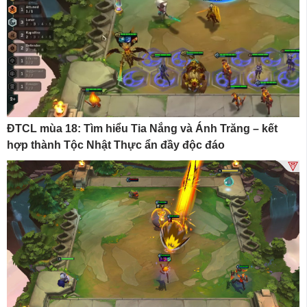
ĐTCL mùa 18: Tìm hiểu Tia Nắng và Ánh Trăng – kết
hợp thành Tộc Nhật Thực ẩn đầy độc đáo