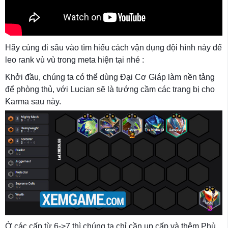
Hãy cùng đi sâu vào tìm hiểu cách vận dụng đội hình này để
leo rank vù vù trong meta hiện tại nhé :
Khởi đầu, chúng ta có thể dùng Đại Cơ Giáp làm nền tảng
để phòng thủ, với Lucian sẽ là tướng cầm các trang bị cho
Karma sau này.
Ở các cấp từ 6->7 thì chúng ta chỉ cần up cấp và thêm Phù