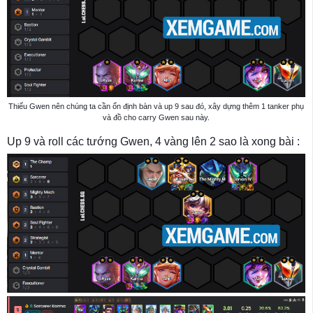
Thiếu Gwen nên chúng ta cần ổn định bàn và up 9 sau đó, xây dựng thêm 1 tanker phụ
và đồ cho carry Gwen sau này.
Up 9 và roll các tướng Gwen, 4 vàng lên 2 sao là xong bài :