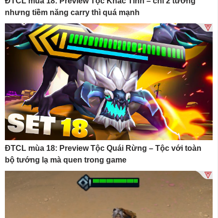
ĐTCL mùa 18: Preview Tộc Khắc Tinh – chỉ 2 tướng
nhưng tiềm năng carry thì quá mạnh
ĐTCL mùa 18: Preview Tộc Quái Rừng – Tộc với toàn
bộ tướng lạ mà quen trong game