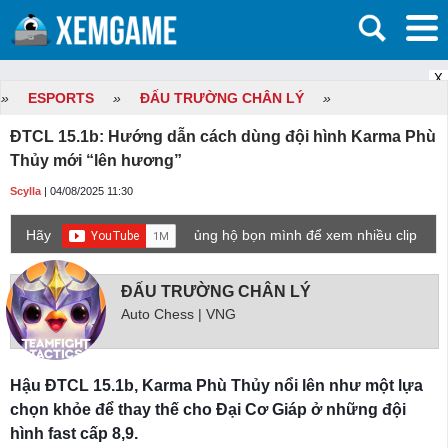
X
»
ESPORTS
»
ĐẤU TRƯỜNG CHÂN LÝ
»
ĐTCL 15.1b: Hướng dẫn cách dùng đội hình Karma Phù
Thủy mới “lên hương”
Scylla
| 04/08/2025 11:30
Hãy
ủng hộ bọn mình để xem nhiều clip
game mới hơn nhé!
ĐẤU TRƯỜNG CHÂN LÝ
Auto Chess | VNG
Hậu ĐTCL 15.1b, Karma Phù Thủy nổi lên như một lựa
chọn khỏe để thay thế cho Đại Cơ Giáp ở những đội
hình fast cấp 8,9.