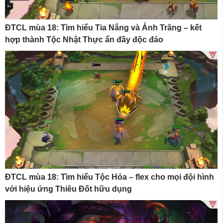
ĐTCL mùa 18: Tìm hiểu Tia Nắng và Ánh Trăng – kết
hợp thành Tộc Nhật Thực ẩn đầy độc đáo
ĐTCL mùa 18: Tìm hiểu Tộc Hỏa – flex cho mọi đội hình
với hiệu ứng Thiêu Đốt hữu dụng