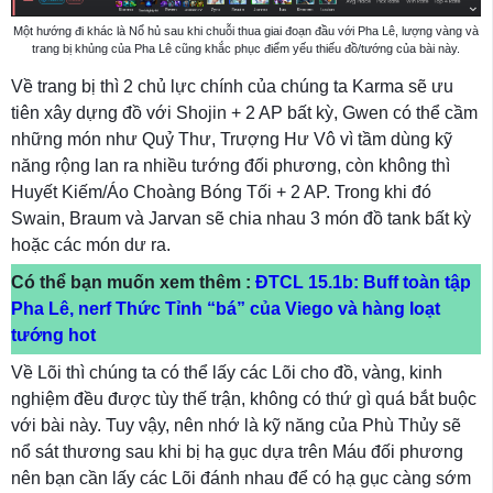
Một hướng đi khác là Nổ hủ sau khi chuỗi thua giai đoạn đầu với Pha Lê, lượng vàng và
trang bị khủng của Pha Lê cũng khắc phục điểm yếu thiếu đồ/tướng của bài này.
Về trang bị thì 2 chủ lực chính của chúng ta Karma sẽ ưu
tiên xây dựng đồ với Shojin + 2 AP bất kỳ, Gwen có thể cầm
những món như Quỷ Thư, Trượng Hư Vô vì tầm dùng kỹ
năng rộng lan ra nhiều tướng đối phương, còn không thì
Huyết Kiếm/Áo Choàng Bóng Tối + 2 AP. Trong khi đó
Swain, Braum và Jarvan sẽ chia nhau 3 món đồ tank bất kỳ
hoặc các món dư ra.
Có thể bạn muốn xem thêm :
ĐTCL 15.1b: Buff toàn tập
Pha Lê, nerf Thức Tỉnh “bá” của Viego và hàng loạt
tướng hot
Về Lõi thì chúng ta có thể lấy các Lõi cho đồ, vàng, kinh
nghiệm đều được tùy thế trận, không có thứ gì quá bắt buộc
với bài này. Tuy vậy, nên nhớ là kỹ năng của Phù Thủy sẽ
nổ sát thương sau khi bị hạ gục dựa trên Máu đối phương
nên bạn cần lấy các Lõi đánh nhau để có hạ gục càng sớm