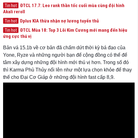
ĐTCL 17.7: Leo rank thần tốc cuối mùa cùng đội hình
Tin hot
Akali reroll
Dplus KIA thừa nhận nợ lương tuyển thủ
Tin hot
ĐTCL Mùa 18: Top 3 Lõi Kim Cương mới mang đến hiệu
Tin hot
ứng cực thú vị
Bản vá 15.1b về cơ bản đã chấm dứt thời kỳ bá đạo của
Yone, Ryze và những người bạn để cộng đồng có thể để
tâm xây dựng những đội hình mới thú vị hơn. Trong số đó
thì Karma Phù Thủy nổi lên như một lựa chọn khỏe để thay
thế cho Đại Cơ Giáp ở những đội hình fast cấp 8,9.