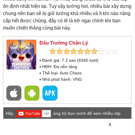
ổn định nhất hiện tại. Tuy vậy tướng hot, nhiều bài xây dựng
chung nên bạn sẽ bị giữ tướng khá nhiều và ít khi nào nâng
cấp hết được chúng, đây có lẽ là trở ngại chính khi bạn
muốn chiến thắng cùng bài này.
Đấu Trường Chân Lý
▪ Đánh giá:
7.2
sao (
6940
lượt)
▪ HĐH:
Đa nền tảng
▪ Thể loại:
Auto Chess
▪ Nhà phát hành: VNG
Hãy
ủng hộ bọn mình để xem nhiều clip
game mới hơn nhé!
X