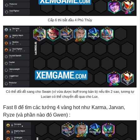
Cấp 6 thì bắt đầu 4 Phù Thủy
Có thể đổi đồ sang cho Swain (vì vừa được buff trong bản b) nếu lên 2 sao, tương tự
Lucian có thể chuyển đồ qua cho Lux.
Fast 8 để tìm các tướng 4 vàng hot như Karma, Jarvan,
Ryze (và phần nào đó Gwen) :