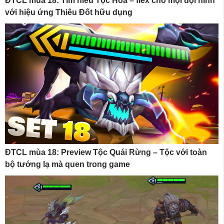
ĐTCL mùa 18: Tìm hiểu Tộc Hỏa – flex cho mọi đội hình
với hiệu ứng Thiêu Đốt hữu dụng
ĐTCL mùa 18: Preview Tộc Quái Rừng – Tộc với toàn
bộ tướng lạ mà quen trong game