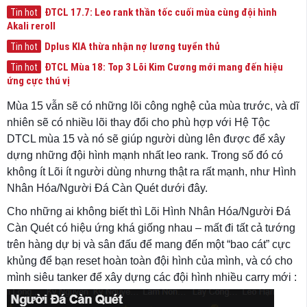
ĐTCL 17.7: Leo rank thần tốc cuối mùa cùng đội hình
Tin hot
Akali reroll
Dplus KIA thừa nhận nợ lương tuyển thủ
Tin hot
ĐTCL Mùa 18: Top 3 Lõi Kim Cương mới mang đến hiệu
Tin hot
ứng cực thú vị
Mùa 15 vẫn sẽ có những lõi công nghệ của mùa trước, và dĩ
nhiên sẽ có nhiều lõi thay đổi cho phù hợp với Hệ Tộc
DTCL mùa 15 và nó sẽ giúp người dùng lên được để xây
dựng những đội hình mạnh nhất leo rank. Trong số đó có
không ít Lõi ít người dùng nhưng thật ra rất mạnh, như Hình
Nhân Hóa/Người Đá Càn Quét dưới đây.
Cho những ai không biết thì Lõi Hình Nhân Hóa/Người Đá
Càn Quét có hiệu ứng khá giống nhau – mất đi tất cả tướng
trên hàng dự bị và sân đấu để mang đến một “bao cát” cực
khủng để bạn reset hoàn toàn đội hình của mình, và có cho
mình siêu tanker để xây dựng các đội hình nhiều carry mới :