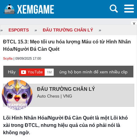
X
»
ESPORTS
»
ĐẤU TRƯỜNG CHÂN LÝ
»
ĐTCL 15.3: Mẹo tối ưu hóa lượng Máu có từ Hình Nhân
Hóa/Người Đá Càn Quét
Scylla
| 09/09/2025 17:00
Hãy
ủng hộ bọn mình để xem nhiều clip
game mới hơn nhé!
ĐẤU TRƯỜNG CHÂN LÝ
Auto Chess | VNG
Lõi Hình Nhân Hóa/Người Đá Càn Quét là một Lõi khó
xài trong ĐTCL, nhưng hiệu quả của nó phải nói là
không ngờ.