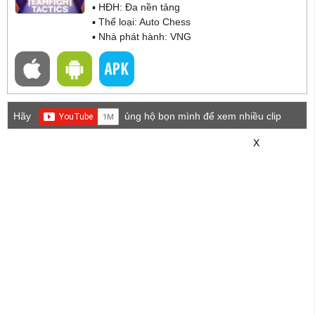
▪ HĐH:
Đa nền tảng
▪ Thể loại:
Auto Chess
▪ Nhà phát hành: VNG
Hãy
ủng hộ bọn mình để xem nhiều clip
game mới hơn nhé!
X