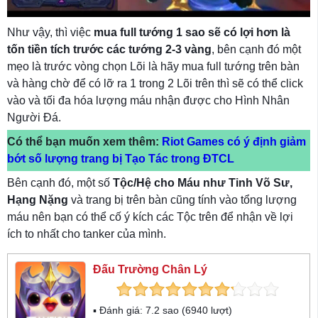
Như vậy, thì việc
mua full tướng 1 sao sẽ có lợi hơn là
tốn tiền tích trước các tướng 2-3 vàng
, bên cạnh đó một
mẹo là trước vòng chọn Lõi là hãy mua full tướng trên bàn
và hàng chờ để có lỡ ra 1 trong 2 Lõi trên thì sẽ có thể click
vào và tối đa hóa lượng máu nhận được cho Hình Nhân
Người Đá.
Có thể bạn muốn xem thêm:
Riot Games có ý định giảm
bớt số lượng trang bị Tạo Tác trong ĐTCL
Bên cạnh đó, một số
Tộc/Hệ cho Máu như Tinh Võ Sư,
Hạng Nặng
và trang bị trên bàn cũng tính vào tổng lượng
máu nên bạn có thể cố ý kích các Tộc trên để nhận về lợi
ích to nhất cho tanker của mình.
Đấu Trường Chân Lý
▪ Đánh giá:
7.2
sao (
6940
lượt)