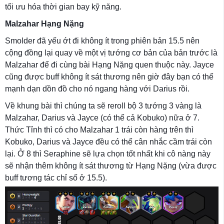
tối ưu hóa thời gian bay kỹ năng.
Malzahar Hạng Nặng
Smolder đã yếu ớt đi không ít trong phiên bản 15.5 nên
cộng đồng lại quay về một vị tướng cơ bản của bản trước là
Malzahar để đi cùng bài Hạng Nặng quen thuộc này. Jayce
cũng được buff không ít sát thương nên giờ đây bạn có thể
mạnh dạn dồn đồ cho nó ngang hàng với Darius rồi.
Về khung bài thì chúng ta sẽ reroll bộ 3 tướng 3 vàng là
Malzahar, Darius và Jayce (có thể cả Kobuko) nữa ở 7.
Thức Tỉnh thì có cho Malzahar 1 trái còn hàng trên thì
Kobuko, Darius và Jayce đều có thể cân nhắc cầm trái còn
lại. Ở 8 thì Seraphine sẽ lựa chọn tốt nhất khi cô nàng này
sẽ nhận thêm không ít sát thương từ Hạng Nặng (vừa được
buff tương tác chỉ số ở 15.5).