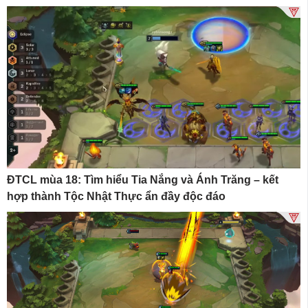
ĐTCL mùa 18: Tìm hiểu Tia Nắng và Ánh Trăng – kết
hợp thành Tộc Nhật Thực ẩn đầy độc đáo