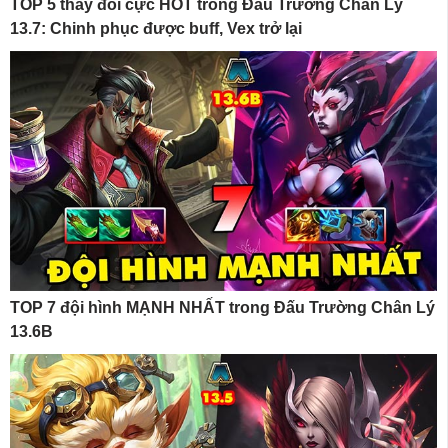
TOP 5 thay đổi cực HOT trong Đấu Trường Chân Lý
13.7: Chinh phục được buff, Vex trở lại
TOP 7 đội hình MẠNH NHẤT trong Đấu Trường Chân Lý
13.6B