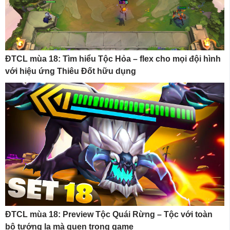
ĐTCL mùa 18: Tìm hiểu Tộc Hỏa – flex cho mọi đội hình
với hiệu ứng Thiêu Đốt hữu dụng
ĐTCL mùa 18: Preview Tộc Quái Rừng – Tộc với toàn
bộ tướng lạ mà quen trong game