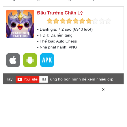
Đấu Trường Chân Lý
▪ Đánh giá:
7.2
sao (
6940
lượt)
▪ HĐH:
Đa nền tảng
▪ Thể loại:
Auto Chess
▪ Nhà phát hành: VNG
Hãy
ủng hộ bọn mình để xem nhiều clip
game mới hơn nhé!
X