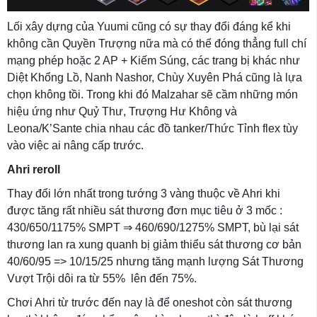
Lối xây dựng của Yuumi cũng có sự thay đổi đáng kể khi
không cần Quyền Trượng nữa mà có thể đóng thẳng full chí
mạng phép hoặc 2 AP + Kiếm Súng, các trang bị khác như
Diệt Khổng Lồ, Nanh Nashor, Chùy Xuyên Phá cũng là lựa
chọn không tồi. Trong khi đó Malzahar sẽ cầm những món
hiệu ứng như Quỷ Thư, Trượng Hư Không và
Leona/K’Sante chia nhau các đồ tanker/Thức Tỉnh flex tùy
vào việc ai nâng cấp trước.
Ahri reroll
Thay đổi lớn nhất trong tướng 3 vàng thuộc về Ahri khi
được tăng rất nhiều sát thương đơn mục tiêu ở 3 mốc :
430/650/1175% SMPT ⇒ 460/690/1275% SMPT, bù lại sát
thương lan ra xung quanh bị giảm thiểu sát thương cơ bản
40/60/95 => 10/15/25 nhưng tăng mạnh lượng Sát Thương
Vượt Trội dôi ra từ 55% lên đến 75%.
Chơi Ahri từ trước đến nay là để oneshot còn sát thương