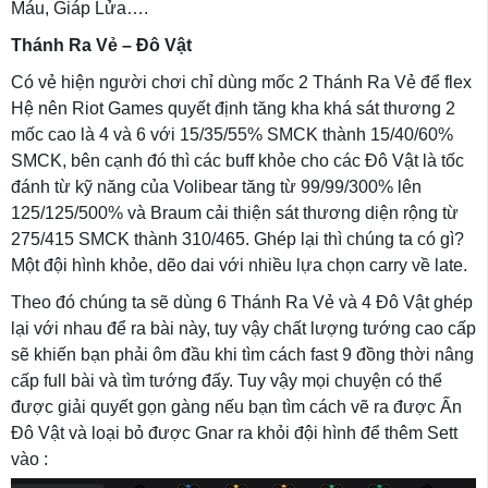
Máu, Giáp Lửa….
Thánh Ra Vẻ – Đô Vật
Có vẻ hiện người chơi chỉ dùng mốc 2 Thánh Ra Vẻ để flex
Hệ nên Riot Games quyết định tăng kha khá sát thương 2
mốc cao là 4 và 6 với 15/35/55% SMCK thành 15/40/60%
SMCK, bên cạnh đó thì các buff khỏe cho các Đô Vật là tốc
đánh từ kỹ năng của Volibear tăng từ 99/99/300% lên
125/125/500% và Braum cải thiện sát thương diện rộng từ
275/415 SMCK thành 310/465. Ghép lại thì chúng ta có gì?
Một đội hình khỏe, dẽo dai với nhiều lựa chọn carry về late.
Theo đó chúng ta sẽ dùng 6 Thánh Ra Vẻ và 4 Đô Vật ghép
lại với nhau để ra bài này, tuy vậy chất lượng tướng cao cấp
sẽ khiến bạn phải ôm đầu khi tìm cách fast 9 đồng thời nâng
cấp full bài và tìm tướng đấy. Tuy vậy mọi chuyện có thể
được giải quyết gọn gàng nếu bạn tìm cách vẽ ra được Ấn
Đô Vật và loại bỏ được Gnar ra khỏi đội hình để thêm Sett
vào :