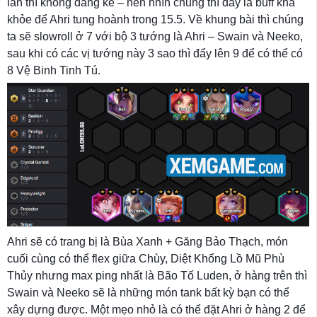
lan thì không đáng kể – nên nhìn chung thì đây là buff khá
khỏe để Ahri tung hoành trong 15.5. Về khung bài thì chúng
ta sẽ slowroll ở 7 với bộ 3 tướng là Ahri – Swain và Neeko,
sau khi có các vị tướng này 3 sao thì đẩy lên 9 để có thể có
8 Vệ Binh Tinh Tú.
Ahri sẽ có trang bị là Bùa Xanh + Găng Bảo Thạch, món
cuối cùng có thể flex giữa Chùy, Diệt Khổng Lồ Mũ Phù
Thủy nhưng max ping nhất là Bão Tố Luden, ở hàng trên thì
Swain và Neeko sẽ là những món tank bất kỳ bạn có thể
xây dựng được. Một mẹo nhỏ là có thể đặt Ahri ở hàng 2 để