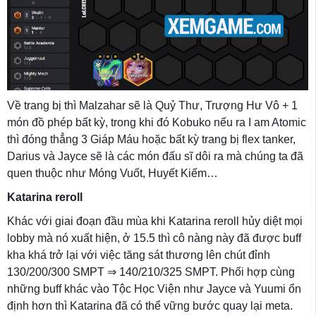
Về trang bị thì Malzahar sẽ là Quỷ Thư, Trượng Hư Vô + 1
món đồ phép bất kỳ, trong khi đó Kobuko nếu ra I am Atomic
thì đóng thẳng 3 Giáp Máu hoặc bất kỳ trang bị flex tanker,
Darius và Jayce sẽ là các món đấu sĩ dôi ra mà chúng ta đã
quen thuộc như Móng Vuốt, Huyết Kiếm…
Katarina reroll
Khác với giai đoạn đầu mùa khi Katarina reroll hủy diệt mọi
lobby mà nó xuất hiện, ở 15.5 thì cô nàng này đã được buff
kha khá trở lại với việc tăng sát thương lên chút đỉnh
130/200/300 SMPT ⇒ 140/210/325 SMPT. Phối hợp cùng
những buff khác vào Tộc Học Viện như Jayce và Yuumi ổn
định hơn thì Katarina đã có thể vững bước quay lại meta.