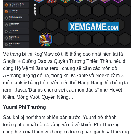
Về trang bị thì Kog’Maw có tỉ lệ thắng cao nhất hiện tại là
Shojin + Cuồng Đao và Quyền Trượng Thiên Thần, nếu đi
cùng Hộ Vệ thì Janna reroll chung sẽ cầm các món đồ
AP/năng lượng dôi ra, trong khi K’Sante và Neeko cầm 3
món tank ở hàng trên. Với biến thể Hạng Nặng thì chúng ta
reroll Jayce/Darius chung với các món đấu sĩ như Huyết
Kiếm, Móng Vuốt, Quyền Năng…
Yuumi Phi Thường
Sau khi bị nerf thảm phiên bản trước, Yuumi trở thành
tướng phế nhất dàn 4 vàng và có vẻ khiến Phi Thường
cũng biến mất theo vì không có tướng nào gánh sát thương