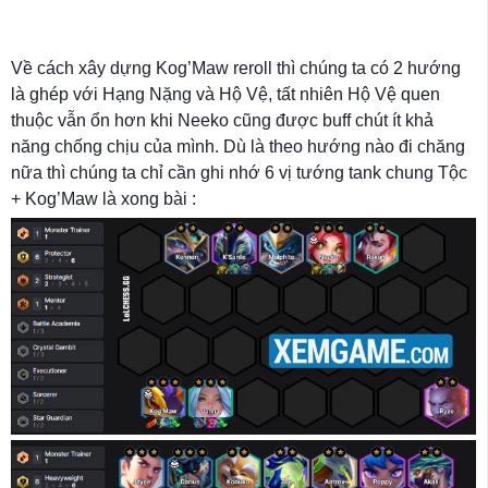
Về cách xây dựng Kog’Maw reroll thì chúng ta có 2 hướng
là ghép với Hạng Nặng và Hộ Vệ, tất nhiên Hộ Vệ quen
thuộc vẫn ổn hơn khi Neeko cũng được buff chút ít khả
năng chống chịu của mình. Dù là theo hướng nào đi chăng
nữa thì chúng ta chỉ cần ghi nhớ 6 vị tướng tank chung Tộc
+ Kog’Maw là xong bài :