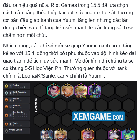
đầu ra hiệu quả nữa. Riot Games trong 15.5 đã lựa chọn
cách cân bằng thỏa hiệp khi buff sức mạnh cho sát thương
cơ bản đầu giao tranh của Yuumi tăng lên nhưng các lần
dùng chiêu sau thì tăng tiến sức mạnh từ các trang sách sẽ
chậm hơn một chút.
Nhìn chung, các chỉ số mới sẽ giúp Yuumi mạnh hơn đáng
kể so với 15.4, đồng thời bớt phụ thuộc vào đội hình kéo dài
giao tranh để tích lũy sức mạnh. Về đội hình thì chúng ta sẽ
có khung 5-5 Học Viện Phi Thường quen thuộc với tank
chính là Leona/K’Sante, carry chính là Yuumi :