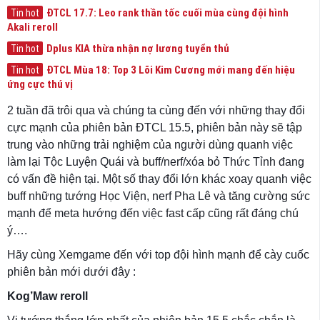
ĐTCL 17.7: Leo rank thần tốc cuối mùa cùng đội hình
Tin hot
Akali reroll
Dplus KIA thừa nhận nợ lương tuyển thủ
Tin hot
ĐTCL Mùa 18: Top 3 Lõi Kim Cương mới mang đến hiệu
Tin hot
ứng cực thú vị
2 tuần đã trôi qua và chúng ta cùng đến với những thay đổi
cực mạnh của phiên bản ĐTCL 15.5, phiên bản này sẽ tập
trung vào những trải nghiệm của người dùng quanh việc
làm lại Tộc Luyện Quái và buff/nerf/xóa bỏ Thức Tỉnh đang
có vấn đề hiện tại. Một số thay đổi lớn khác xoay quanh việc
buff những tướng Học Viện, nerf Pha Lê và tăng cường sức
mạnh để meta hướng đến việc fast cấp cũng rất đáng chú
ý….
Hãy cùng Xemgame đến với top đội hình mạnh để cày cuốc
phiên bản mới dưới đây :
Kog’Maw reroll