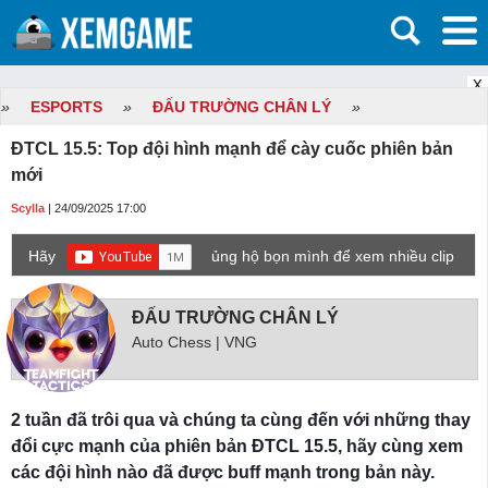
X
»
ESPORTS
»
ĐẤU TRƯỜNG CHÂN LÝ
»
ĐTCL 15.5: Top đội hình mạnh để cày cuốc phiên bản
mới
Scylla
| 24/09/2025 17:00
Hãy
ủng hộ bọn mình để xem nhiều clip
game mới hơn nhé!
ĐẤU TRƯỜNG CHÂN LÝ
Auto Chess | VNG
2 tuần đã trôi qua và chúng ta cùng đến với những thay
đổi cực mạnh của phiên bản ĐTCL 15.5, hãy cùng xem
các đội hình nào đã được buff mạnh trong bản này.