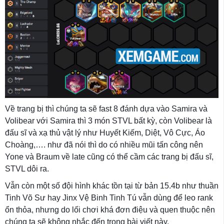
Về trang bị thì chúng ta sẽ fast 8 đánh dựa vào Samira và
Volibear với Samira thì 3 món STVL bất kỳ, còn Volibear là
đấu sĩ và xạ thủ vật lý như Huyết Kiếm, Diệt, Vô Cực, Áo
Choàng,…. như đã nói thì do có nhiều mũi tấn công nên
Yone và Braum về late cũng có thể cầm các trang bị đấu sĩ,
STVL dôi ra.
Vẫn còn một số đội hình khác tồn tại từ bản 15.4b như thuần
Tinh Võ Sư hay Jinx Vệ Binh Tinh Tú vẫn dùng để leo rank
ổn thỏa, nhưng do lối chơi khá đơn điệu và quen thuộc nên
chúng ta sẽ không nhắc đến trong bài viết này.