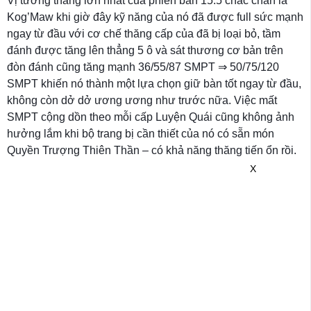
Vị tướng thắng lớn nhất của phiên bản 15.5 chắc chắn là
Kog’Maw khi giờ đây kỹ năng của nó đã được full sức mạnh
ngay từ đầu với cơ chế thăng cấp của đã bị loại bỏ, tầm
đánh được tăng lên thẳng 5 ô và sát thương cơ bản trên
đòn đánh cũng tăng mạnh 36/55/87 SMPT ⇒ 50/75/120
SMPT khiến nó thành một lựa chọn giữ bàn tốt ngay từ đầu,
không còn dở dở ương ương như trước nữa. Việc mất
SMPT cộng dồn theo mỗi cấp Luyện Quái cũng không ảnh
hưởng lắm khi bộ trang bị cần thiết của nó có sẵn món
Quyền Trượng Thiên Thần – có khả năng thăng tiến ổn rồi.
X