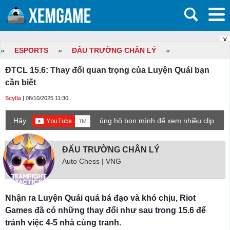
X
»
ESPORTS
»
ĐẤU TRƯỜNG CHÂN LÝ
»
ĐTCL 15.6: Thay đổi quan trọng của Luyện Quái bạn
cần biết
Scylla
| 08/10/2025 11:30
Hãy
ủng hộ bọn mình để xem nhiều clip
game mới hơn nhé!
ĐẤU TRƯỜNG CHÂN LÝ
Auto Chess | VNG
Nhận ra Luyện Quái quá bá đạo và khó chịu, Riot
Games đã có những thay đổi như sau trong 15.6 để
tránh việc 4-5 nhà cùng tranh.