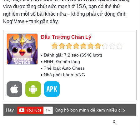
vừa được tăng chút sức mạnh ở 15.6, bạn có thể thử
nghiệm một số bài khác nữa – không phải cứ đóng đinh
Kog’Maw + tank gần đây.
Đấu Trường Chân Lý
▪ Đánh giá:
7.2
sao (
6940
lượt)
▪ HĐH:
Đa nền tảng
▪ Thể loại:
Auto Chess
▪ Nhà phát hành: VNG
Hãy
ủng hộ bọn mình để xem nhiều clip
game mới hơn nhé!
X