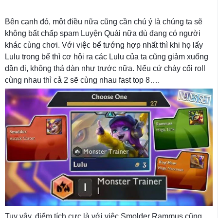
Bên cạnh đó, một điều nữa cũng cần chú ý là chúng ta sẽ
không bất chấp spam Luyện Quái nữa dù đang có người
khác cùng chơi. Với việc bể tướng hợp nhất thì khi họ lấy
Lulu trong bể thì cơ hội ra các Lulu của ta cũng giảm xuống
dần đi, không thả dàn như trước nữa. Nếu cứ chày cối roll
cùng nhau thì cả 2 sẽ cùng nhau fast top 8….
Tuy vậy, điểm tích cực là với việc Smolder Rammus cũng