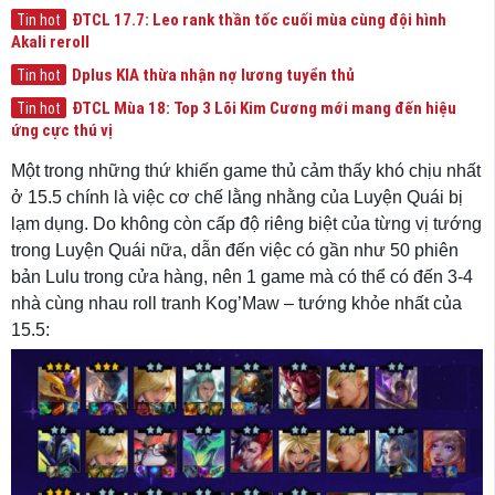
ĐTCL 17.7: Leo rank thần tốc cuối mùa cùng đội hình
Tin hot
Akali reroll
Dplus KIA thừa nhận nợ lương tuyển thủ
Tin hot
ĐTCL Mùa 18: Top 3 Lõi Kim Cương mới mang đến hiệu
Tin hot
ứng cực thú vị
Một trong những thứ khiến game thủ cảm thấy khó chịu nhất
ở 15.5 chính là việc cơ chế lằng nhằng của Luyện Quái bị
lạm dụng. Do không còn cấp độ riêng biệt của từng vị tướng
trong Luyện Quái nữa, dẫn đến việc có gần như 50 phiên
bản Lulu trong cửa hàng, nên 1 game mà có thể có đến 3-4
nhà cùng nhau roll tranh Kog’Maw – tướng khỏe nhất của
15.5: