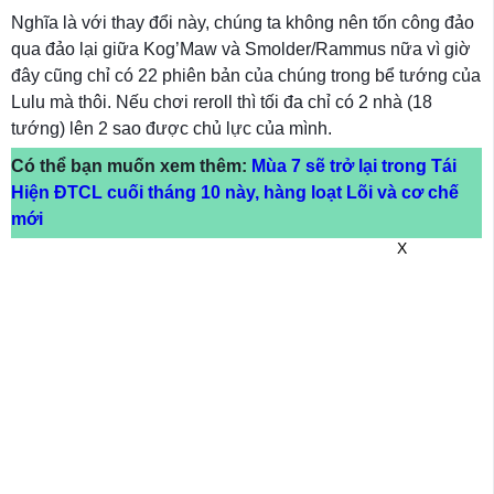
Nghĩa là với thay đổi này, chúng ta không nên tốn công đảo
qua đảo lại giữa Kog’Maw và Smolder/Rammus nữa vì giờ
đây cũng chỉ có 22 phiên bản của chúng trong bể tướng của
Lulu mà thôi. Nếu chơi reroll thì tối đa chỉ có 2 nhà (18
tướng) lên 2 sao được chủ lực của mình.
Có thể bạn muốn xem thêm:
Mùa 7 sẽ trở lại trong Tái
Hiện ĐTCL cuối tháng 10 này, hàng loạt Lõi và cơ chế
mới
X