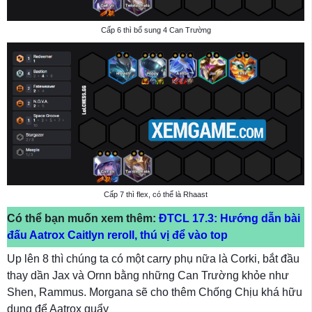
Cấp 6 thì bổ sung 4 Can Trường
Cấp 7 thì flex, có thể là Rhaast
Có thể bạn muốn xem thêm:
ĐTCL 17.3: Hướng dẫn bài
đấu Aatrox Caitlyn reroll, thú vị để vào top
Up lên 8 thì chúng ta có một carry phụ nữa là Corki, bắt đầu
thay dần Jax và Ornn bằng những Can Trường khỏe như
Shen, Rammus. Morgana sẽ cho thêm Chống Chịu khá hữu
dụng để Aatrox quẩy