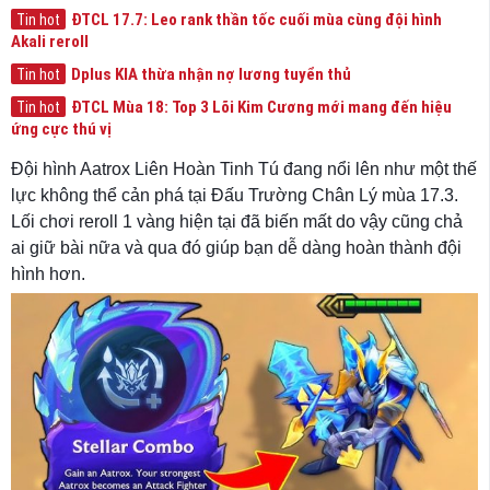
ĐTCL 17.7: Leo rank thần tốc cuối mùa cùng đội hình
Tin hot
Akali reroll
Dplus KIA thừa nhận nợ lương tuyển thủ
Tin hot
ĐTCL Mùa 18: Top 3 Lõi Kim Cương mới mang đến hiệu
Tin hot
ứng cực thú vị
Đội hình Aatrox Liên Hoàn Tinh Tú đang nổi lên như một thế
lực không thể cản phá tại Đấu Trường Chân Lý mùa 17.3.
Lối chơi reroll 1 vàng hiện tại đã biến mất do vậy cũng chả
ai giữ bài nữa và qua đó giúp bạn dễ dàng hoàn thành đội
hình hơn.