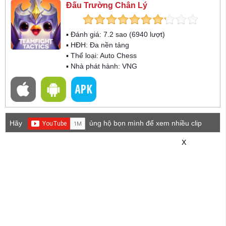
Đấu Trường Chân Lý
▪ Đánh giá:
7.2
sao (
6940
lượt)
▪ HĐH:
Đa nền tảng
▪ Thể loại:
Auto Chess
▪ Nhà phát hành: VNG
Hãy
ủng hộ bọn mình để xem nhiều clip
game mới hơn nhé!
X