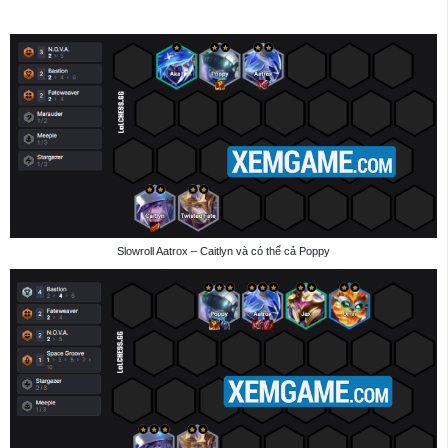
Slowroll Aatrox – Caitlyn và có thể cả Poppy