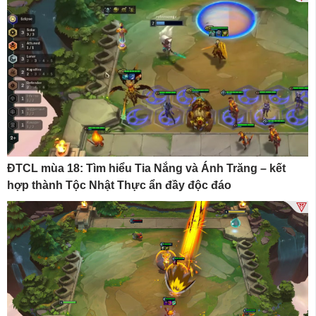
ĐTCL mùa 18: Tìm hiểu Tia Nắng và Ánh Trăng – kết
hợp thành Tộc Nhật Thực ẩn đầy độc đáo