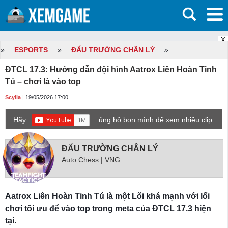
X
»
ESPORTS
»
ĐẤU TRƯỜNG CHÂN LÝ
»
ĐTCL 17.3: Hướng dẫn đội hình Aatrox Liên Hoàn Tinh
Tú – chơi là vào top
Scylla
| 19/05/2026 17:00
Hãy
ủng hộ bọn mình để xem nhiều clip
game mới hơn nhé!
ĐẤU TRƯỜNG CHÂN LÝ
Auto Chess | VNG
Aatrox Liên Hoàn Tinh Tú là một Lõi khá mạnh với lối
chơi tối ưu để vào top trong meta của ĐTCL 17.3 hiện
tại.