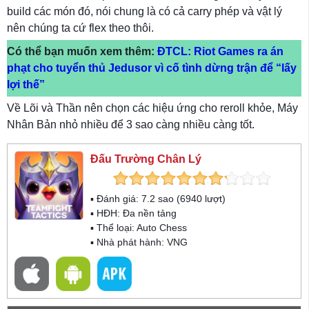
build các món đó, nói chung là có cả carry phép và vật lý
nên chúng ta cứ flex theo thôi.
Có thể bạn muốn xem thêm:
ĐTCL: Riot Games ra án
phạt cho tuyển thủ Jedusor vì cố tình dừng trận để “lấy
lợi thế”
Về Lõi và Thần nên chọn các hiệu ứng cho reroll khỏe, Máy
Nhân Bản nhỏ nhiều để 3 sao càng nhiều càng tốt.
Đấu Trường Chân Lý
▪ Đánh giá:
7.2
sao (
6940
lượt)
▪ HĐH:
Đa nền tảng
▪ Thể loại:
Auto Chess
▪ Nhà phát hành: VNG