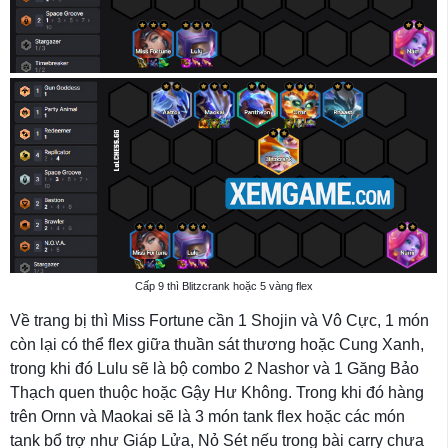
Cấp 9 thì Blitzcrank hoặc 5 vàng flex
Về trang bị thì Miss Fortune cần 1 Shojin và Vô Cực, 1 món
còn lại có thể flex giữa thuần sát thương hoặc Cung Xanh,
trong khi đó Lulu sẽ là bộ combo 2 Nashor và 1 Găng Bảo
Thạch quen thuộc hoặc Gậy Hư Không. Trong khi đó hàng
trên Ornn và Maokai sẽ là 3 món tank flex hoặc các món
tank bổ trợ như Giáp Lửa, Nỏ Sét nếu trong bài carry chưa