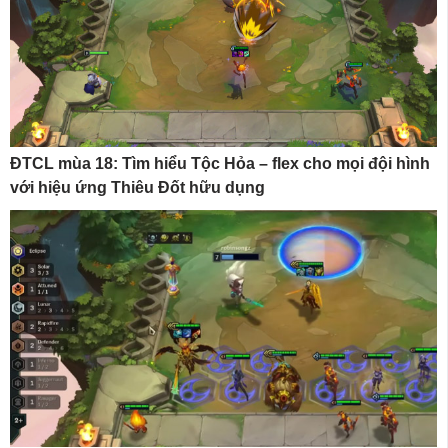
ĐTCL mùa 18: Tìm hiểu Tộc Hỏa – flex cho mọi đội hình
với hiệu ứng Thiêu Đốt hữu dụng