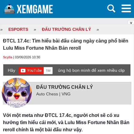
X
»
ESPORTS
»
ĐẤU TRƯỜNG CHÂN LÝ
»
ĐTCL 17.4c: Tìm hiểu bài đấu càng ngày càng phổ biến
Lulu Miss Fortune Nhân Bản reroll
Scylla
| 03/06/2026 10:30
Hãy
ủng hộ bọn mình để xem nhiều clip
game mới hơn nhé!
ĐẤU TRƯỜNG CHÂN LÝ
Auto Chess | VNG
Với một meta như ĐTCL 17.4c, người chơi sẽ có xu
hướng tìm hiểu cái mới, và Lulu Miss Fortune Nhân Bản
reroll chính là một bài đấu như vậy.