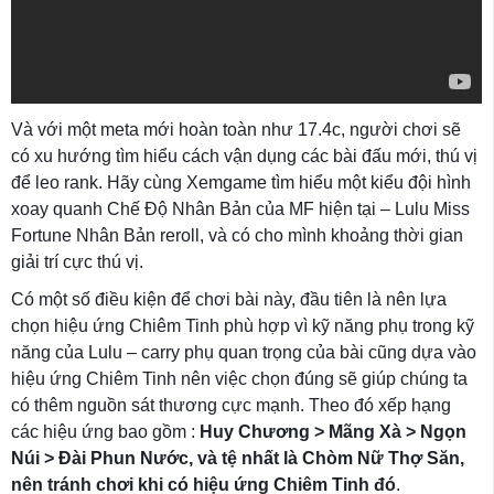
Và với một meta mới hoàn toàn như 17.4c, người chơi sẽ
có xu hướng tìm hiểu cách vận dụng các bài đấu mới, thú vị
để leo rank. Hãy cùng Xemgame tìm hiểu một kiểu đội hình
xoay quanh Chế Độ Nhân Bản của MF hiện tại – Lulu Miss
Fortune Nhân Bản reroll, và có cho mình khoảng thời gian
giải trí cực thú vị.
Có một số điều kiện để chơi bài này, đầu tiên là nên lựa
chọn hiệu ứng Chiêm Tinh phù hợp vì kỹ năng phụ trong kỹ
năng của Lulu – carry phụ quan trọng của bài cũng dựa vào
hiệu ứng Chiêm Tinh nên việc chọn đúng sẽ giúp chúng ta
có thêm nguồn sát thương cực mạnh. Theo đó xếp hạng
các hiệu ứng bao gồm :
Huy Chương > Mãng Xà > Ngọn
Núi > Đài Phun Nước, và tệ nhất là Chòm Nữ Thợ Săn,
nên tránh chơi khi có hiệu ứng Chiêm Tinh đó
.