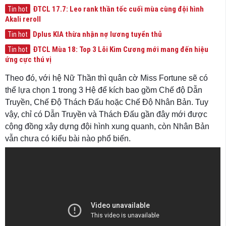
ĐTCL 17.7: Leo rank thần tốc cuối mùa cùng đội hình
Tin hot
Akali reroll
Dplus KIA thừa nhận nợ lương tuyển thủ
Tin hot
ĐTCL Mùa 18: Top 3 Lõi Kim Cương mới mang đến hiệu
Tin hot
ứng cực thú vị
Theo đó, với hệ Nữ Thần thì quân cờ Miss Fortune sẽ có
thể lựa chọn 1 trong 3 Hệ để kích bao gồm Chế độ Dẫn
Truyền, Chế Độ Thách Đấu hoặc Chế Độ Nhân Bản. Tuy
vậy, chỉ có Dẫn Truyền và Thách Đấu gần đây mới được
cộng đồng xây dựng đội hình xung quanh, còn Nhân Bản
vẫn chưa có kiểu bài nào phổ biến.