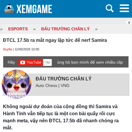
X
»
ESPORTS
»
ĐẤU TRƯỜNG CHÂN LÝ
»
ĐTCL 17.5b ra mắt ngay lập tức để nerf Samira
Scylla
| 11/06/2026 10:00
Hãy
ủng hộ bọn mình để xem nhiều clip
game mới hơn nhé!
ĐẤU TRƯỜNG CHÂN LÝ
Auto Chess | VNG
Không ngoài dự đoán của cộng đồng thì Samira và
Hành Tinh vẫn tiếp tục là một con bài quấy rối cực
mạnh meta, vậy nên ĐTCL 17.5b đã nhanh chóng ra
mắt.