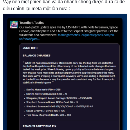
Vậy nên một phiên bản vá đã nhanh chóng được đưa ra để
điều chỉnh lại meta một lần nữa :