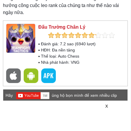
hưởng công cuộc leo rank của chúng ta như thế nào vài
ngày nữa.
Đấu Trường Chân Lý
▪ Đánh giá:
7.2
sao (
6940
lượt)
▪ HĐH:
Đa nền tảng
▪ Thể loại:
Auto Chess
▪ Nhà phát hành: VNG
Hãy
ủng hộ bọn mình để xem nhiều clip
game mới hơn nhé!
X