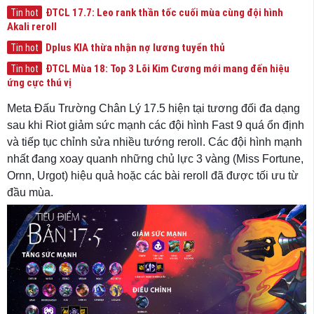
ĐTCL 17.7: Leo rank thần tốc cuối mùa cùng đội hình
Tin hot
Akali reroll
Dplus KIA thừa nhận nợ lương tuyển thủ
Tin hot
ĐTCL Mùa 18: Top 3 Lõi Kim Cương mới mang đến hiệu
Tin hot
ứng cực thú vị
Meta Đấu Trường Chân Lý 17.5 hiện tại tương đối đa dạng
sau khi Riot giảm sức mạnh các đội hình Fast 9 quá ổn định
và tiếp tục chỉnh sửa nhiều tướng reroll. Các đội hình mạnh
nhất đang xoay quanh những chủ lực 3 vàng (Miss Fortune,
Ornn, Urgot) hiệu quả hoặc các bài reroll đã được tối ưu từ
đầu mùa.