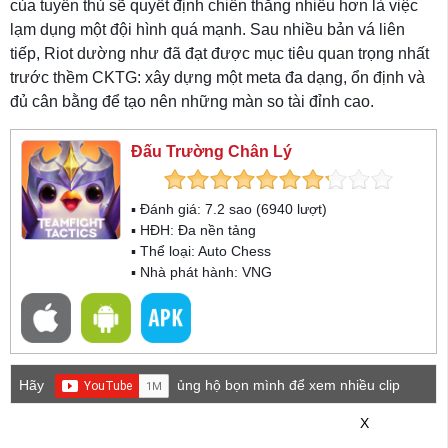
của tuyển thủ sẽ quyết định chiến thắng nhiều hơn là việc
lạm dụng một đội hình quá mạnh. Sau nhiều bản vá liên
tiếp, Riot dường như đã đạt được mục tiêu quan trọng nhất
trước thềm CKTG: xây dựng một meta đa dạng, ổn định và
đủ cân bằng để tạo nên những màn so tài đỉnh cao.
Đấu Trường Chân Lý
▪ Đánh giá:
7.2
sao (
6940
lượt)
▪ HĐH:
Đa nền tảng
▪ Thể loại:
Auto Chess
▪ Nhà phát hành: VNG
Hãy
ủng hộ bọn mình để xem nhiều clip
game mới hơn nhé!
X