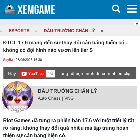
X
»
ESPORTS
»
ĐẤU TRƯỜNG CHÂN LÝ
»
ĐTCL 17.6 mang đến sự thay đổi cân bằng hiếm có –
không có đội hình nào vươn lên tier S
Scylla
| 26/06/2026 16:30
Hãy
ủng hộ bọn mình để xem nhiều clip
game mới hơn nhé!
ĐẤU TRƯỜNG CHÂN LÝ
Auto Chess | VNG
Riot Games đã tung ra phiên bản 17.6 với một triết lý rất
rõ ràng: không thay đổi quá nhiều mà tập trung hoàn
thiện sự cân bằng hiện có.