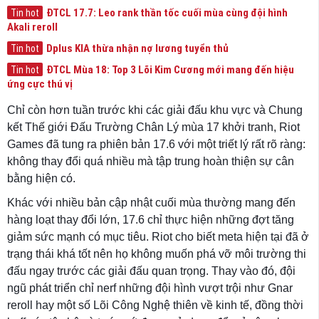
ĐTCL 17.7: Leo rank thần tốc cuối mùa cùng đội hình
Tin hot
Akali reroll
Dplus KIA thừa nhận nợ lương tuyển thủ
Tin hot
ĐTCL Mùa 18: Top 3 Lõi Kim Cương mới mang đến hiệu
Tin hot
ứng cực thú vị
Chỉ còn hơn tuần trước khi các giải đấu khu vực và Chung
kết Thế giới Đấu Trường Chân Lý mùa 17 khởi tranh, Riot
Games đã tung ra phiên bản 17.6 với một triết lý rất rõ ràng:
không thay đổi quá nhiều mà tập trung hoàn thiện sự cân
bằng hiện có.
Khác với nhiều bản cập nhật cuối mùa thường mang đến
hàng loạt thay đổi lớn, 17.6 chỉ thực hiện những đợt tăng
giảm sức mạnh có mục tiêu. Riot cho biết meta hiện tại đã ở
trạng thái khá tốt nên họ không muốn phá vỡ môi trường thi
đấu ngay trước các giải đấu quan trọng. Thay vào đó, đội
ngũ phát triển chỉ nerf những đội hình vượt trội như Gnar
reroll hay một số Lõi Công Nghệ thiên về kinh tế, đồng thời