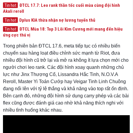
ĐTCL 17.7: Leo rank thần tốc cuối mùa cùng đội hình
Tin hot
Akali reroll
Dplus KIA thừa nhận nợ lương tuyển thủ
Tin hot
ĐTCL Mùa 18: Top 3 Lõi Kim Cương mới mang đến hiệu
Tin hot
ứng cực thú vị
Trong phiên bản ĐTCL 17.6, meta tiếp tục có nhiều biến
chuyển sau hàng loạt điều chỉnh sức mạnh từ Riot, đưa
nhiều đội hình cũ trở lại và mở ra không ít lựa chọn mới cho
người chơi leo rank. Các đội hình xoay quanh những chủ
lực như Jinx Thượng Cổ, Lissandra Hắc Tinh, N.O.V.A
Reroll, Master Yi Toán Cướp hay Veigar Tinh Linh Chuông
đang nổi lên với tỷ lệ thắng và khả năng vào top rất ổn định.
Bên cạnh đó, những đội hình sử dụng carry phép và các bài
flex cũng được đánh giá cao nhờ khả năng thích nghi với
nhiều tình huống khác nhau.