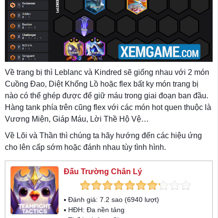
Về trang bị thì Leblanc và Kindred sẽ giống nhau với 2 món
Cuồng Đao, Diệt Khổng Lồ hoặc flex bất ky món trang bị
nào có thể ghép được để giữ máu trong giai đoạn ban đầu.
Hàng tank phía trên cũng flex với các món hot quen thuộc là
Vương Miện, Giáp Máu, Lời Thề Hộ Vệ…
Về Lõi và Thần thì chúng ta hãy hướng đến các hiệu ứng
cho lên cấp sớm hoặc đánh nhau tùy tình hình.
Đấu Trường Chân Lý
▪ Đánh giá:
7.2
sao (
6940
lượt)
▪ HĐH:
Đa nền tảng