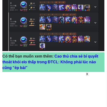
Có thể bạn muốn xem thêm:
Cao thủ chia sẻ bí quyết
thoát khỏi elo thấp trong ĐTCL: Không phải lúc nào
cũng “ép bài”
X