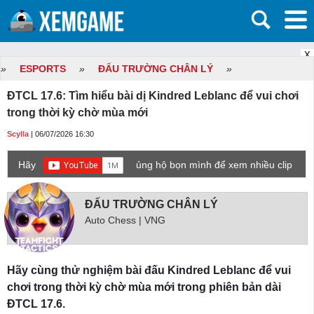
X
»
ESPORTS
»
ĐẤU TRƯỜNG CHÂN LÝ
»
ĐTCL 17.6: Tìm hiểu bài dị Kindred Leblanc để vui chơi
trong thời kỳ chờ mùa mới
Scylla
| 06/07/2026 16:30
Hãy
ủng hộ bọn mình để xem nhiều clip
game mới hơn nhé!
ĐẤU TRƯỜNG CHÂN LÝ
Auto Chess | VNG
Hãy cùng thử nghiệm bài đấu Kindred Leblanc để vui
chơi trong thời kỳ chờ mùa mới trong phiên bản dài
ĐTCL 17.6.