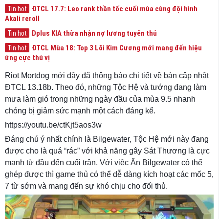
ĐTCL 17.7: Leo rank thần tốc cuối mùa cùng đội hình
Tin hot
Akali reroll
Dplus KIA thừa nhận nợ lương tuyển thủ
Tin hot
ĐTCL Mùa 18: Top 3 Lõi Kim Cương mới mang đến hiệu
Tin hot
ứng cực thú vị
Riot Mortdog mới đây đã thông báo chi tiết về bản cập nhật
ĐTCL 13.18b. Theo đó, những Tộc Hệ và tướng đang làm
mưa làm gió trong những ngày đầu của mùa 9.5 nhanh
chóng bị giảm sức mạnh một cách đáng kể.
https://youtu.be/ctKjt5aos3w
Đáng chú ý nhất chính là Bilgewater, Tộc Hệ mới này đang
được cho là quá “rác” với khả năng gây Sát Thương là cực
mạnh từ đầu đến cuối trận. Với việc Ấn Bilgewater có thể
ghép được thì game thủ có thể dễ dàng kích hoạt các mốc 5,
7 từ sớm và mang đến sự khó chịu cho đối thủ.