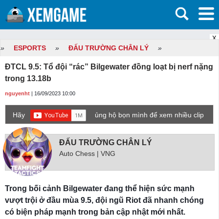
X
»
ESPORTS
»
ĐẤU TRƯỜNG CHÂN LÝ
»
ĐTCL 9.5: Tổ đội “rác” Bilgewater đồng loạt bị nerf nặng
trong 13.18b
nguyenht
| 16/09/2023 10:00
Hãy
ủng hộ bọn mình để xem nhiều clip
game mới hơn nhé!
ĐẤU TRƯỜNG CHÂN LÝ
Auto Chess | VNG
Trong bối cảnh Bilgewater đang thể hiện sức mạnh
vượt trội ở đầu mùa 9.5, đội ngũ Riot đã nhanh chóng
có biện pháp mạnh trong bản cập nhật mới nhất.