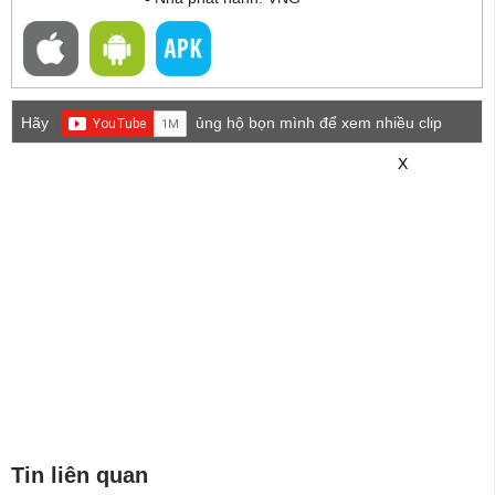
Hãy
ủng hộ bọn mình để xem nhiều clip
game mới hơn nhé!
X
Tin liên quan