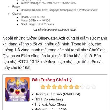
Chi tiết các tướng bị giảm sức mạnh
Ngoài những tướng Bilgewater, Azir cũng bị giảm sức mạnh
khi đang kết hợp tốt với nhiều đội hình. Trong khi đó, các
tướng 1-3 vàng mạnh mẽ trong các bài reroll như Cho’Gath,
Qiyana và Ekko cũng lần lượt mất đi kha khá chỉ số. Bản
cập nhật ĐTCL 13.18b sẽ được cập nhật trực tiếp trên các
máy chủ từ 16/9.
Đấu Trường Chân Lý
▪ Đánh giá:
7.2
sao (
6940
lượt)
▪ HĐH:
Đa nền tảng
▪ Thể loại:
Auto Chess
▪ Nhà phát hành: VNG