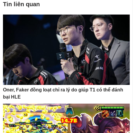
Tin liên quan
Oner, Faker đồng loạt chỉ ra lý do giúp T1 có thể đánh
bại HLE