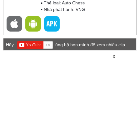
▪ Thể loại:
Auto Chess
▪ Nhà phát hành: VNG
Hãy
ủng hộ bọn mình để xem nhiều clip
game mới hơn nhé!
X