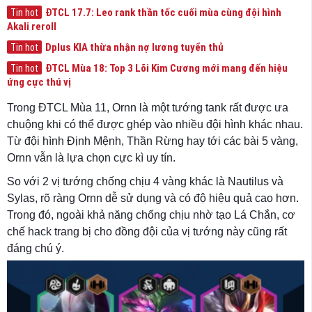
ĐTCL 17.7: Leo rank thần tốc cuối mùa cùng đội hình
Tin hot
Akali reroll
Dplus KIA thừa nhận nợ lương tuyển thủ
Tin hot
ĐTCL Mùa 18: Top 3 Lõi Kim Cương mới mang đến hiệu
Tin hot
ứng cực thú vị
Trong ĐTCL Mùa 11, Ornn là một tướng tank rất được ưa
chuộng khi có thể được ghép vào nhiều đội hình khác nhau.
Từ đội hình Định Mệnh, Thần Rừng hay tới các bài 5 vàng,
Ornn vẫn là lựa chọn cực kì uy tín.
So với 2 vị tướng chống chịu 4 vàng khác là Nautilus và
Sylas, rõ ràng Ornn dễ sử dụng và có độ hiệu quả cao hơn.
Trong đó, ngoài khả năng chống chịu nhờ tạo Lá Chắn, cơ
chế hack trang bị cho đồng đội của vị tướng này cũng rất
đáng chú ý.