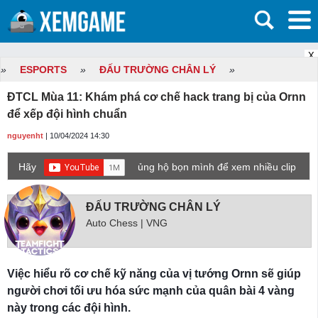
X
»
ESPORTS
»
ĐẤU TRƯỜNG CHÂN LÝ
»
ĐTCL Mùa 11: Khám phá cơ chế hack trang bị của Ornn
để xếp đội hình chuẩn
nguyenht
| 10/04/2024 14:30
Hãy
ủng hộ bọn mình để xem nhiều clip
game mới hơn nhé!
ĐẤU TRƯỜNG CHÂN LÝ
Auto Chess | VNG
Việc hiểu rõ cơ chế kỹ năng của vị tướng Ornn sẽ giúp
người chơi tối ưu hóa sức mạnh của quân bài 4 vàng
này trong các đội hình.