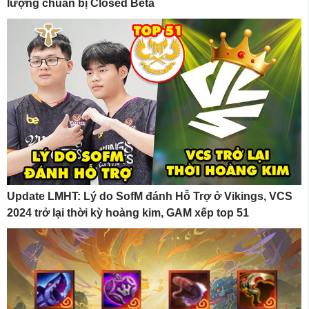
lượng chuẩn bị Closed Beta
Update LMHT: Lý do SofM đánh Hỗ Trợ ở Vikings, VCS
2024 trở lại thời kỳ hoàng kim, GAM xếp top 51