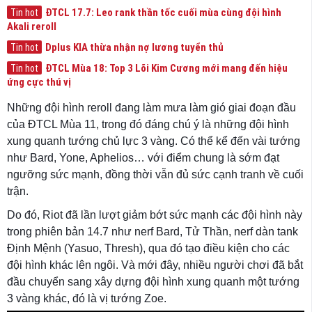
ĐTCL 17.7: Leo rank thần tốc cuối mùa cùng đội hình
Tin hot
Akali reroll
Dplus KIA thừa nhận nợ lương tuyển thủ
Tin hot
ĐTCL Mùa 18: Top 3 Lõi Kim Cương mới mang đến hiệu
Tin hot
ứng cực thú vị
Những đội hình reroll đang làm mưa làm gió giai đoạn đầu
của ĐTCL Mùa 11, trong đó đáng chú ý là những đội hình
xung quanh tướng chủ lực 3 vàng. Có thể kể đến vài tướng
như Bard, Yone, Aphelios… với điểm chung là sớm đạt
ngưỡng sức mạnh, đồng thời vẫn đủ sức cạnh tranh về cuối
trận.
Do đó, Riot đã lần lượt giảm bớt sức mạnh các đội hình này
trong phiên bản 14.7 như nerf Bard, Tử Thần, nerf dàn tank
Định Mệnh (Yasuo, Thresh), qua đó tạo điều kiện cho các
đội hình khác lên ngôi. Và mới đây, nhiều người chơi đã bắt
đầu chuyển sang xây dựng đội hình xung quanh một tướng
3 vàng khác, đó là vị tướng Zoe.