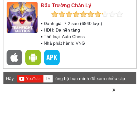
Đấu Trường Chân Lý
▪ Đánh giá:
7.2
sao (
6940
lượt)
▪ HĐH:
Đa nền tảng
▪ Thể loại:
Auto Chess
▪ Nhà phát hành: VNG
Hãy
ủng hộ bọn mình để xem nhiều clip
game mới hơn nhé!
X