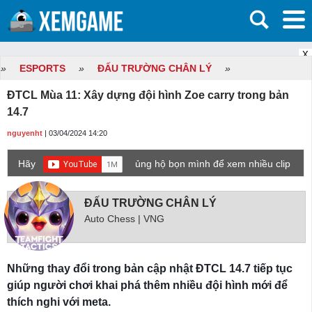
X
»
ESPORTS
»
ĐẤU TRƯỜNG CHÂN LÝ
»
ĐTCL Mùa 11: Xây dựng đội hình Zoe carry trong bản
14.7
nguyenht
| 03/04/2024 14:20
Hãy
ủng hộ bọn mình để xem nhiều clip
game mới hơn nhé!
ĐẤU TRƯỜNG CHÂN LÝ
Auto Chess | VNG
Những thay đổi trong bản cập nhật ĐTCL 14.7 tiếp tục
giúp người chơi khai phá thêm nhiều đội hình mới để
thích nghi với meta.