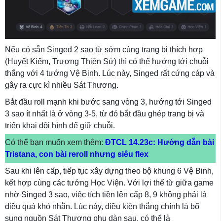
Nếu có sẵn Singed 2 sao từ sớm cùng trang bị thích hợp
(Huyết Kiếm, Trượng Thiên Sứ) thì có thể hướng tới chuỗi
thắng với 4 tướng Vệ Binh. Lúc này, Singed rất cứng cáp và
gây ra cực kì nhiều Sát Thương.
Bắt đầu roll mạnh khi bước sang vòng 3, hướng tới Singed
3 sao ít nhất là ở vòng 3-5, từ đó bắt đầu ghép trang bị và
triển khai đội hình để giữ chuỗi.
Có thể bạn muốn xem thêm:
ĐTCL 14.23c: Hướng dẫn bài
Tristana, con bài reroll nhưng siêu flex
Sau khi lên cấp, tiếp tục xây dựng theo bộ khung 6 Vệ Binh,
kết hợp cùng các tướng Học Viện. Với lợi thế từ giữa game
nhờ Singed 3 sao, việc tích tiền lên cấp 8, 9 không phải là
điều quá khó nhằn. Lúc này, điều kiện thắng chính là bổ
sung nguồn Sát Thương phụ dàn sau, có thể là