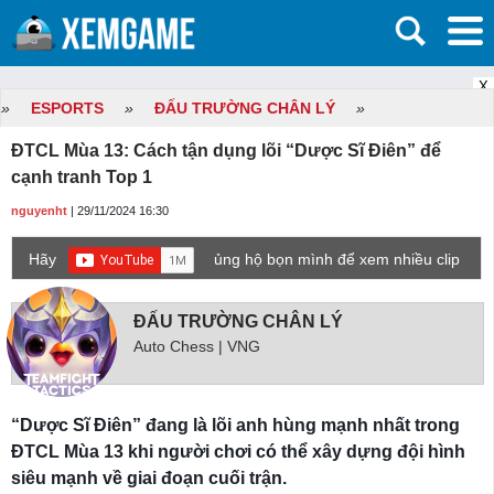
X
»
ESPORTS
»
ĐẤU TRƯỜNG CHÂN LÝ
»
ĐTCL Mùa 13: Cách tận dụng lõi “Dược Sĩ Điên” để
cạnh tranh Top 1
nguyenht
| 29/11/2024 16:30
Hãy
ủng hộ bọn mình để xem nhiều clip
game mới hơn nhé!
ĐẤU TRƯỜNG CHÂN LÝ
Auto Chess | VNG
“Dược Sĩ Điên” đang là lõi anh hùng mạnh nhất trong
ĐTCL Mùa 13 khi người chơi có thể xây dựng đội hình
siêu mạnh về giai đoạn cuối trận.