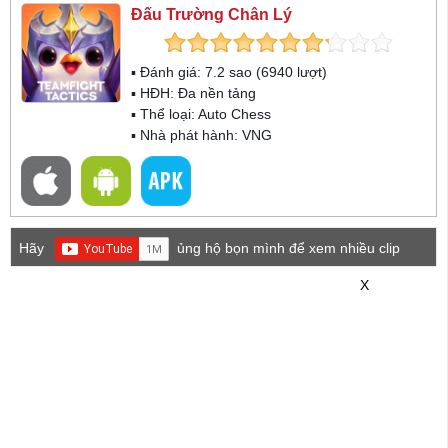
Đấu Trường Chân Lý
▪ Đánh giá:
7.2
sao (
6940
lượt)
▪ HĐH:
Đa nền tảng
▪ Thể loại:
Auto Chess
▪ Nhà phát hành: VNG
Hãy
ủng hộ bọn mình để xem nhiều clip
game mới hơn nhé!
X