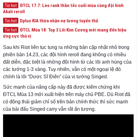
ĐTCL 17.7: Leo rank thần tốc cuối mùa cùng đội hình
Tin hot
Akali reroll
Dplus KIA thừa nhận nợ lương tuyển thủ
Tin hot
ĐTCL Mùa 18: Top 3 Lõi Kim Cương mới mang đến hiệu
Tin hot
ứng cực thú vị
Sau khi Riot liên tục tung ra những bản cập nhật nhỏ trong
phiên bản 14.23, các đội hình reroll đang không có nhiều
đất diễn, đặc biệt là những đội hình từ các lõi anh hùng của
các tướng 1-3 vàng. Tuy nhiên, vẫn có một ngoại lệ đó
chính là lõi “Dược Sĩ Điên” của vị tướng Singed.
Sức mạnh của nâng cấp này đã được kiểm chứng khi
ĐTCL Mùa 13 mới xuất hiện trên máy chủ PBE. Dù Riot đã
có động thái giảm chỉ số trên bản chính thức thì sức mạnh
của bài đấu Singed carry vẫn rất ấn tượng.