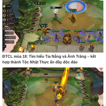
ĐTCL mùa 18: Tìm hiểu Tia Nắng và Ánh Trăng – kết
hợp thành Tộc Nhật Thực ẩn đầy độc đáo