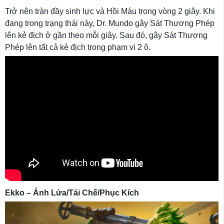
Trở nên tràn đầy sinh lực và Hồi Máu trong vòng 2 giây. Khi
đang trong trạng thái này, Dr. Mundo gây Sát Thương Phép
lên kẻ địch ở gần theo mỗi giây. Sau đó, gây Sát Thương
Phép lên tất cả kẻ địch trong phạm vi 2 ô.
Ekko – Ánh Lửa/Tái Chế/Phục Kích