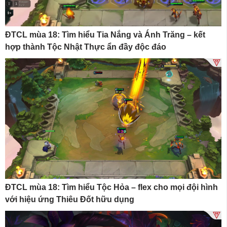
ĐTCL mùa 18: Tìm hiểu Tia Nắng và Ánh Trăng – kết
hợp thành Tộc Nhật Thực ẩn đầy độc đáo
ĐTCL mùa 18: Tìm hiểu Tộc Hỏa – flex cho mọi đội hình
với hiệu ứng Thiêu Đốt hữu dụng