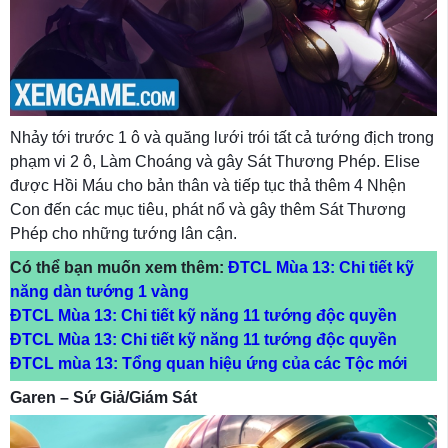
Nhảy tới trước 1 ô và quăng lưới trói tất cả tướng địch trong
phạm vi 2 ô, Làm Choáng và gây Sát Thương Phép. Elise
được Hồi Máu cho bản thân và tiếp tục thả thêm 4 Nhện
Con đến các mục tiêu, phát nổ và gây thêm Sát Thương
Phép cho những tướng lân cận.
Có thể bạn muốn xem thêm:
ĐTCL Mùa 13: Chi tiết kỹ
năng dàn tướng 1 vàng
ĐTCL Mùa 13: Chi tiết kỹ năng 11 tướng độc quyền
ĐTCL Mùa 13: Chi tiết kỹ năng 11 tướng độc quyền
ĐTCL mùa 13: Tổng quan hiệu ứng của các Tộc mới
Garen – Sứ Giả/Giám Sát