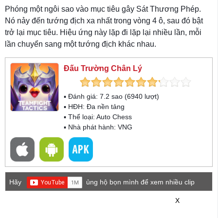
Phóng một ngôi sao vào mục tiêu gây Sát Thương Phép.
Nó nảy đến tướng địch xa nhất trong vòng 4 ô, sau đó bật
trở lại mục tiêu. Hiệu ứng này lặp đi lặp lại nhiều lần, mỗi
lần chuyển sang một tướng địch khác nhau.
Đấu Trường Chân Lý
▪ Đánh giá:
7.2
sao (
6940
lượt)
▪ HĐH:
Đa nền tảng
▪ Thể loại:
Auto Chess
▪ Nhà phát hành: VNG
Hãy
ủng hộ bọn mình để xem nhiều clip
game mới hơn nhé!
X