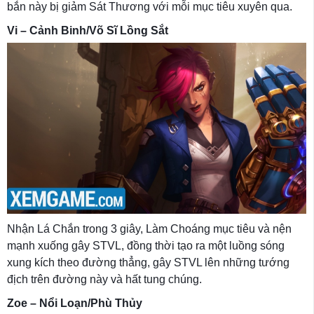
bắn này bị giảm Sát Thương với mỗi mục tiêu xuyên qua.
Vi – Cảnh Binh/Võ Sĩ Lồng Sắt
Nhận Lá Chắn trong 3 giây, Làm Choáng mục tiêu và nện
mạnh xuống gây STVL, đồng thời tạo ra một luồng sóng
xung kích theo đường thẳng, gây STVL lên những tướng
địch trên đường này và hất tung chúng.
Zoe – Nổi Loạn/Phù Thủy