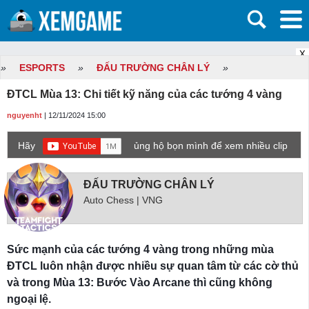
X
»
ESPORTS
»
ĐẤU TRƯỜNG CHÂN LÝ
»
ĐTCL Mùa 13: Chi tiết kỹ năng của các tướng 4 vàng
nguyenht
| 12/11/2024 15:00
Hãy
ủng hộ bọn mình để xem nhiều clip
game mới hơn nhé!
ĐẤU TRƯỜNG CHÂN LÝ
Auto Chess | VNG
Sức mạnh của các tướng 4 vàng trong những mùa
ĐTCL luôn nhận được nhiều sự quan tâm từ các cờ thủ
và trong Mùa 13: Bước Vào Arcane thì cũng không
ngoại lệ.