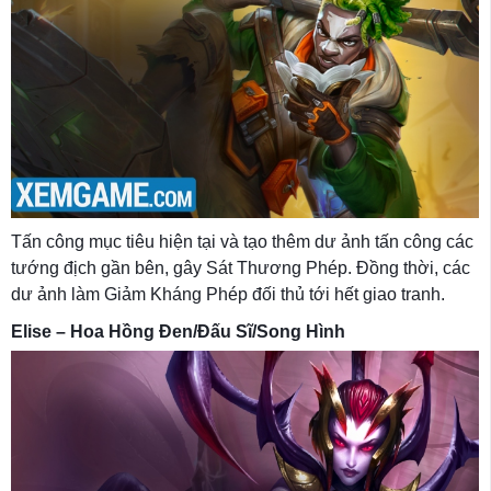
Tấn công mục tiêu hiện tại và tạo thêm dư ảnh tấn công các
tướng địch gần bên, gây Sát Thương Phép. Đồng thời, các
dư ảnh làm Giảm Kháng Phép đối thủ tới hết giao tranh.
Elise – Hoa Hồng Đen/Đấu Sĩ/Song Hình