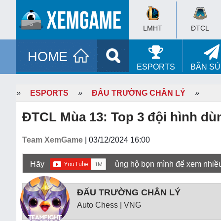
LMHT
ĐTCL
HOME
ESPORTS
BẮN S
»
ESPORTS
»
ĐẤU TRƯỜNG CHÂN LÝ
»
ĐTCL Mùa 13: Top 3 đội hình dù
Team XemGame
| 03/12/2024 16:00
Hãy
ủng hộ bọn mình để xem nhiề
ĐẤU TRƯỜNG CHÂN LÝ
Auto Chess | VNG