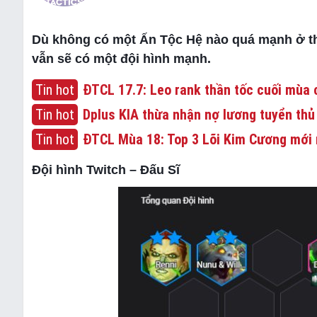
Dù không có một Ấn Tộc Hệ nào quá mạnh ở thờ
vẫn sẽ có một đội hình mạnh.
Tin hot
ĐTCL 17.7: Leo rank thần tốc cuối mùa c
Tin hot
Dplus KIA thừa nhận nợ lương tuyển thủ
Tin hot
ĐTCL Mùa 18: Top 3 Lõi Kim Cương mới 
Đội hình Twitch – Đấu Sĩ