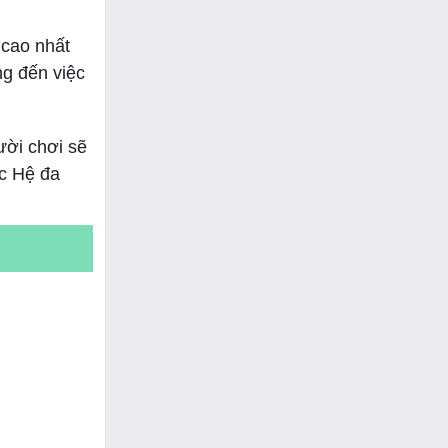
 cao nhất
g đến việc
ười chơi sẽ
ộc Hệ đa