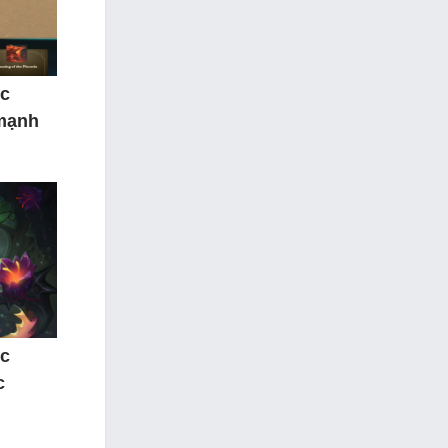
ộc
 mạnh
ộc
c