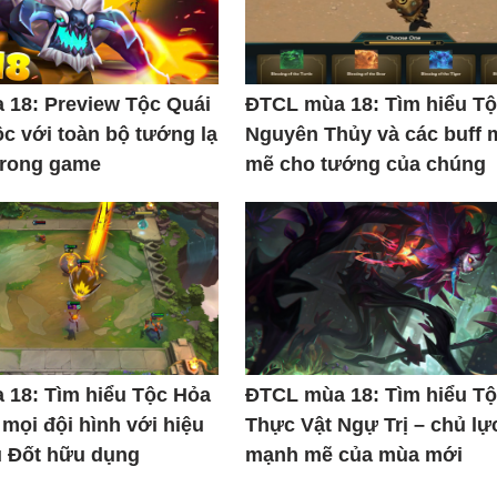
18: Preview Tộc Quái
ĐTCL mùa 18: Tìm hiểu T
c với toàn bộ tướng lạ
Nguyên Thủy và các buff
trong game
mẽ cho tướng của chúng
18: Tìm hiểu Tộc Hỏa
ĐTCL mùa 18: Tìm hiểu T
 mọi đội hình với hiệu
Thực Vật Ngự Trị – chủ lự
u Đốt hữu dụng
mạnh mẽ của mùa mới