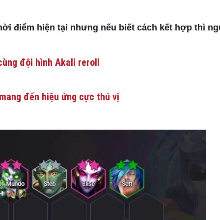
i điểm hiện tại nhưng nếu biết cách kết hợp thì ng
ùng đội hình Akali reroll
mang đến hiệu ứng cực thú vị