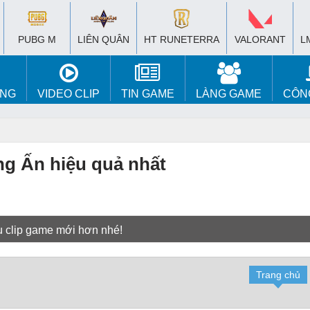
PUBG M
LIÊN QUÂN
HT RUNETERRA
VALORANT
L
ÚNG
VIDEO CLIP
TIN GAME
LÀNG GAME
CÔN
ng Ấn hiệu quả nhất
u clip game mới hơn nhé!
Trang chủ