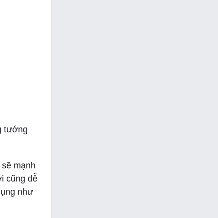
g tướng
o sẽ mạnh
ơi cũng dễ
 dụng như