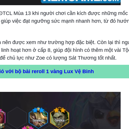
g ĐTCL Mùa 13 khi người chơi cần kích được những mốc
ẽ giúp việc đạt ngưỡng sức mạnh nhanh hơn, từ đó hướn
Ấn nên được xem như trường hợp đặc biệt. Còn lại thì ng
linh hoạt hơn ở cấp 8, giúp đội hình có thêm một vài T
 để chủ lực như Zoe có lượng Sát Thương tốt nhất.
ió với bộ bài reroll 1 vàng Lux Vệ Binh