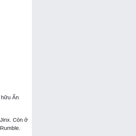
ở hữu Ấn
 Jinx. Còn ở
y Rumble.