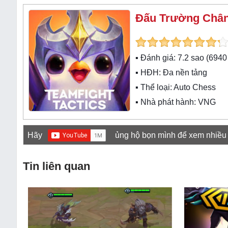
Đấu Trường Chân
▪ Đánh giá:
7.2
sao (
6940
▪ HĐH:
Đa nền tảng
▪ Thể loại:
Auto Chess
▪ Nhà phát hành: VNG
Hãy
ủng hộ bọn mình để xem nhiều
Tin liên quan