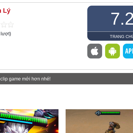
 Lý
7.
lượt)
TRANG CH
 clip game mới hơn nhé!