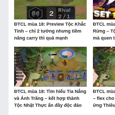
ĐTCL mùa 18: Preview Tộc Khắc
ĐTCL mùa 
Tinh – chỉ 2 tướng nhưng tiềm
Rừng – Tộ
năng carry thì quá mạnh
mà quen 
ĐTCL mùa 18: Tìm hiểu Tia Nắng
ĐTCL mùa 
và Ánh Trăng – kết hợp thành
– flex cho
Tộc Nhật Thực ẩn đầy độc đáo
ứng Thiê