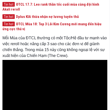
ĐTCL 17.7: Leo rank thần tốc cuối mùa cùng đội hình
Tin hot
Akali reroll
Dplus KIA thừa nhận nợ lương tuyển thủ
Tin hot
ĐTCL Mùa 18: Top 3 Lõi Kim Cương mới mang đến hiệu
Tin hot
ứng cực thú vị
Mỗi Mùa của ĐTCL thường có một Tộc/Hệ đầu tư mạnh vào
việc reroll hoặc nâng cấp 3 sao cho các đơn vị để giành
chiến thắng. Trong mùa 15 này cũng không ngoại lệ với sự
xuất hiện của Chiến Hạm (The Crew).