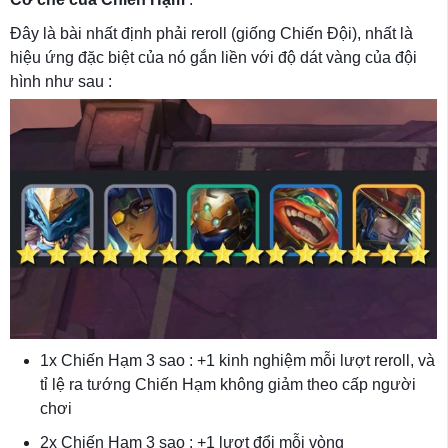
Đây là bài nhất định phải reroll (giống Chiến Đội), nhất là
hiệu ứng đặc biệt của nó gắn liền với độ dát vàng của đội
hình như sau :
1x Chiến Hạm 3 sao : +1 kinh nghiệm mỗi lượt reroll, và
tỉ lệ ra tướng Chiến Hạm không giảm theo cấp người
chơi
2x Chiến Hạm 3 sao : +1 lượt đổi mỗi vòng