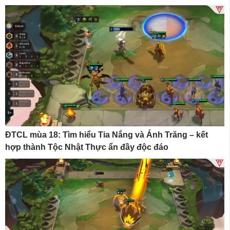
ĐTCL mùa 18: Tìm hiểu Tia Nắng và Ánh Trăng – kết
hợp thành Tộc Nhật Thực ẩn đầy độc đáo