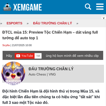
X
»
ESPORTS
»
ĐẤU TRƯỜNG CHÂN LÝ
»
ĐTCL mùa 15: Preview Tộc Chiến Hạm – dát vàng full
tướng để auto top 1
Scylla
| 21/07/2025 10:00
Hãy
ủng hộ bọn mình để xem nhiều clip
game mới hơn nhé!
ĐẤU TRƯỜNG CHÂN LÝ
Auto Chess | VNG
Đội hình Chiến Hạm là đội hình thú vị trong Mùa 15, và
đặc biệt lần đầu tiên chúng ta có hiệu ứng “tất sát” khi
full 3 sao một Tộc nào đó.