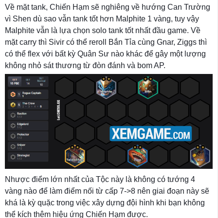
Về mặt tank, Chiến Hạm sẽ nghiêng về hướng Can Trường
vì Shen dù sao vẫn tank tốt hơn Malphite 1 vàng, tuy vậy
Malphite vẫn là lựa chọn solo tank tốt nhất đầu game. Về
mặt carry thì Sivir có thể reroll Bắn Tỉa cùng Gnar, Ziggs thì
có thể flex với bất kỳ Quân Sư nào khác để gây một lượng
không nhỏ sát thương từ đòn đánh và bom AP.
Nhược điểm lớn nhất của Tộc này là không có tướng 4
vàng nào để làm điểm nối từ cấp 7->8 nên giai đoạn này sẽ
khá là kỳ quặc trong việc xây dựng đội hình khi bạn không
thể kích thêm hiệu ứng Chiến Hạm được.