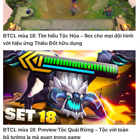
ĐTCL mùa 18: Tìm hiểu Tộc Hỏa – flex cho mọi đội hình
với hiệu ứng Thiêu Đốt hữu dụng
ĐTCL mùa 18: Preview Tộc Quái Rừng – Tộc với toàn
bộ tướng lạ mà quen trong game