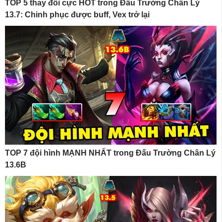
TOP 5 thay đổi cực HOT trong Đấu Trường Chân Lý
13.7: Chinh phục được buff, Vex trở lại
TOP 7 đội hình MẠNH NHẤT trong Đấu Trường Chân Lý
13.6B