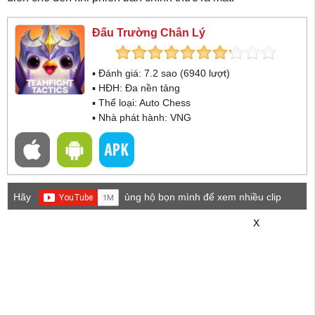
Đấu Trường Chân Lý
▪ Đánh giá:
7.2
sao (
6940
lượt)
▪ HĐH:
Đa nền tảng
▪ Thể loại:
Auto Chess
▪ Nhà phát hành: VNG
Hãy
ủng hộ bọn mình để xem nhiều clip
game mới hơn nhé!
X