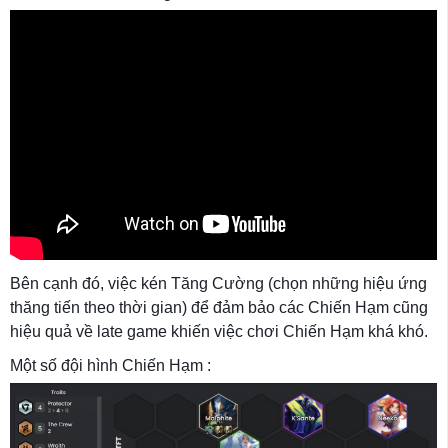
Bên cạnh đó, việc kén Tăng Cường (chọn những hiệu ứng
thăng tiến theo thời gian) để đảm bảo các Chiến Hạm cũng
hiệu quả về late game khiến việc chơi Chiến Hạm khá khó.
Một số đội hình Chiến Hạm :