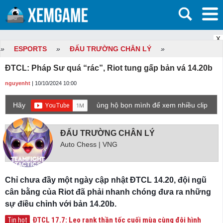
X
»
ESPORTS
»
ĐẤU TRƯỜNG CHÂN LÝ
»
ĐTCL: Pháp Sư quá “rác”, Riot tung gấp bản vá 14.20b
nguyenht
| 10/10/2024 10:00
Hãy
ủng hộ bọn mình để xem nhiều clip
game mới hơn nhé!
ĐẤU TRƯỜNG CHÂN LÝ
Auto Chess | VNG
Chỉ chưa đầy một ngày cập nhật ĐTCL 14.20, đội ngũ
cân bằng của Riot đã phải nhanh chóng đưa ra những
sự điều chỉnh với bản 14.20b.
ĐTCL 17.7: Leo rank thần tốc cuối mùa cùng đội hình
Tin hot