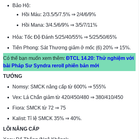
Bảo Hộ:
Hồi Máu: 2/3.5/5/7.5% ⇒ 2/4/6/9%
Hồi Mana: 3/4.5/6/9% ⇒ 3/5/7/11%
Hỏa: Tốc Độ Đánh 5/25/40/55% ⇒ 5/25/50/65%
Tiên Phong: Sát Thương giảm ở mốc (6) 20% ⇒ 15%.
Có thể bạn muốn xem thêm:
ĐTCL 14.20: Thử nghiệm với
bài Pháp Sư Syndra reroll phiên bản mới
TƯỚNG
Nomsy: SMCK nâng cấp từ 600% ⇒ 555%
Vex: Lá Chắn giảm từ 420/450/480 ⇒ 380/410/450
Fiora: SMCK từ 72 ⇒ 75
Kalist: Tỉ lệ SMCK 35% ⇒ 40%.
LÕI NÂNG CẤP