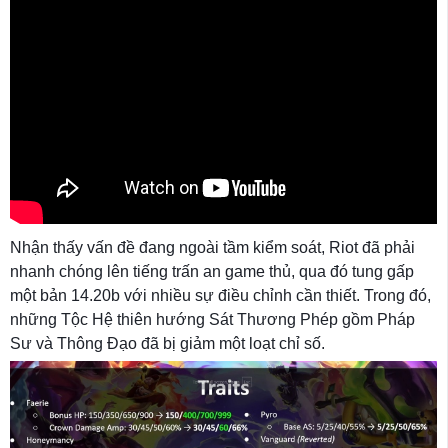
Nhận thấy vấn đề đang ngoài tầm kiểm soát, Riot đã phải
nhanh chóng lên tiếng trấn an game thủ, qua đó tung gấp
một bản 14.20b với nhiều sự điều chỉnh cần thiết. Trong đó,
những Tộc Hệ thiên hướng Sát Thương Phép gồm Pháp
Sư và Thông Đạo đã bị giảm một loạt chỉ số.