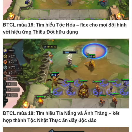
ĐTCL mùa 18: Tìm hiểu Tộc Hỏa – flex cho mọi đội hình
với hiệu ứng Thiêu Đốt hữu dụng
ĐTCL mùa 18: Tìm hiểu Tia Nắng và Ánh Trăng – kết
hợp thành Tộc Nhật Thực ẩn đầy độc đáo