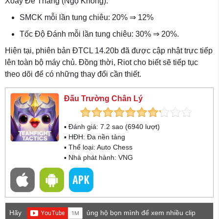
Xoay Để Thắng (Ngộ Không):
SMCK mỗi lần tung chiêu: 20% ⇒ 12%
Tốc Độ Đánh mỗi lần tung chiêu: 30% ⇒ 20%.
Hiện tại, phiên bản ĐTCL 14.20b đã được cập nhật trực tiếp
lên toàn bộ máy chủ. Đồng thời, Riot cho biết sẽ tiếp tục
theo dõi để có những thay đổi cần thiết.
Đấu Trường Chân Lý
▪ Đánh giá:
7.2
sao (
6940
lượt)
▪ HĐH:
Đa nền tảng
▪ Thể loại:
Auto Chess
▪ Nhà phát hành: VNG
Hãy
ủng hộ bọn mình để xem nhiều clip