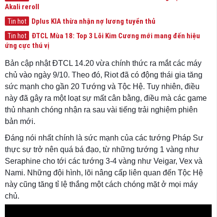
Akali reroll
Dplus KIA thừa nhận nợ lương tuyển thủ
Tin hot
ĐTCL Mùa 18: Top 3 Lõi Kim Cương mới mang đến hiệu
Tin hot
ứng cực thú vị
Bản cập nhật ĐTCL 14.20 vừa chính thức ra mắt các máy
chủ vào ngày 9/10. Theo đó, Riot đã có động thái gia tăng
sức mạnh cho gần 20 Tướng và Tộc Hệ. Tuy nhiên, điều
này đã gây ra một loạt sự mất cân bằng, điều mà các game
thủ nhanh chóng nhận ra sau vài tiếng trải nghiệm phiên
bản mới.
Đáng nói nhất chính là sức mạnh của các tướng Pháp Sư
thực sự trở nên quá bá đạo, từ những tướng 1 vàng như
Seraphine cho tới các tướng 3-4 vàng như Veigar, Vex và
Nami. Những đội hình, lõi nâng cấp liên quan đến Tộc Hệ
này cũng tăng tỉ lệ thắng một cách chóng mặt ở mọi máy
chủ.