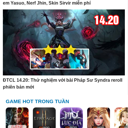
em Yasuo, Nerf Jhin, Skin Sirvir miễn phí
ĐTCL 14.20: Thử nghiệm với bài Pháp Sư Syndra reroll
phiên bản mới
GAME HOT TRONG TUẦN