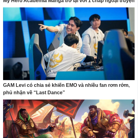
My Hero Academia Manga trở lại với 1 chap ngoại truyện
GAM Levi có chia sẻ khiến EMO và nhiều fan rơm rớm,
phủ nhận về “Last Dance”