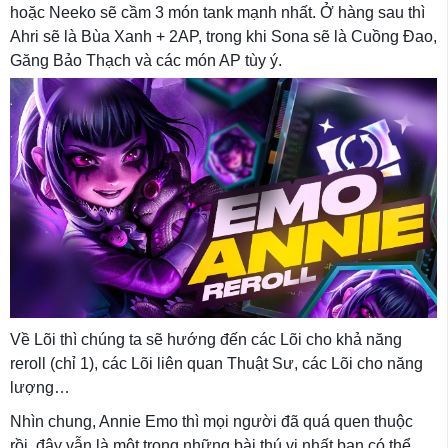
hoặc Neeko sẽ cầm 3 món tank mạnh nhất. Ở hàng sau thì
Ahri sẽ là Bùa Xanh + 2AP, trong khi Sona sẽ là Cuồng Đao,
Găng Bảo Thạch và các món AP tùy ý.
Về Lõi thì chúng ta sẽ hướng đến các Lõi cho khả năng
reroll (chỉ 1), các Lõi liên quan Thuật Sư, các Lõi cho năng
lượng…
Nhìn chung, Annie Emo thì mọi người đã quá quen thuộc
rồi, đây vẫn là một trong những bài thú vị nhất bạn có thể