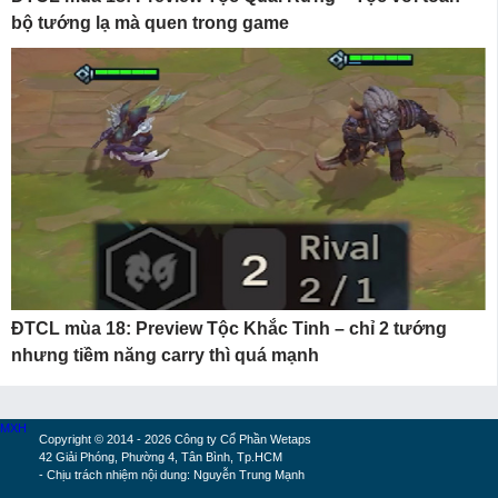
bộ tướng lạ mà quen trong game
ĐTCL mùa 18: Preview Tộc Khắc Tinh – chỉ 2 tướng
nhưng tiềm năng carry thì quá mạnh
MXH
Copyright © 2014 - 2026 Công ty Cổ Phần Wetaps
42 Giải Phóng, Phường 4, Tân Bình, Tp.HCM
- Chịu trách nhiệm nội dung: Nguyễn Trung Mạnh