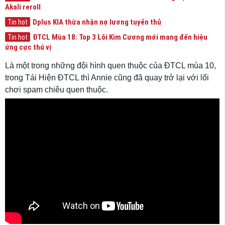
Akali reroll
Dplus KIA thừa nhận nợ lương tuyển thủ
Tin hot
ĐTCL Mùa 18: Top 3 Lõi Kim Cương mới mang đến hiệu
Tin hot
ứng cực thú vị
Là một trong những đội hình quen thuộc của ĐTCL mùa 10,
trong Tái Hiện ĐTCL thì Annie cũng đã quay trở lại với lối
chơi spam chiêu quen thuộc.