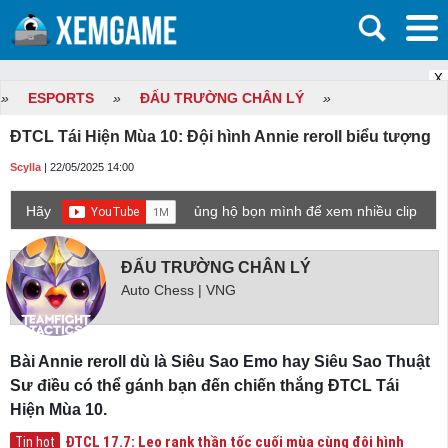
X
»
ESPORTS
»
ĐẤU TRƯỜNG CHÂN LÝ
»
ĐTCL Tái Hiện Mùa 10: Đội hình Annie reroll biểu tượng
Scylla
| 22/05/2025 14:00
Hãy
ủng hộ bọn mình để xem nhiều clip
game mới hơn nhé!
ĐẤU TRƯỜNG CHÂN LÝ
Auto Chess | VNG
Bài Annie reroll dù là Siêu Sao Emo hay Siêu Sao Thuật
Sư điều có thể gánh bạn đến chiến thắng ĐTCL Tái
Hiện Mùa 10.
ĐTCL 17.7: Leo rank thần tốc cuối mùa cùng đội hình
Tin hot