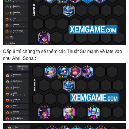
Cấp 8 thì chúng ta sẽ thêm các Thuật Sư mạnh về late vào
như Ahri, Sona :