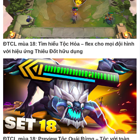
ĐTCL mùa 18: Tìm hiểu Tộc Hỏa – flex cho mọi đội hình
với hiệu ứng Thiêu Đốt hữu dụng
ĐTCL mùa 18: Preview Tộc Quái Rừng – Tộc với toàn