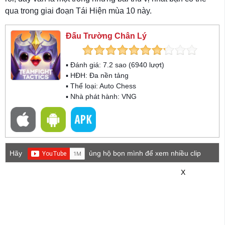
qua trong giai đoạn Tái Hiện mùa 10 này.
Đấu Trường Chân Lý
▪ Đánh giá:
7.2
sao (
6940
lượt)
▪ HĐH:
Đa nền tảng
▪ Thể loại:
Auto Chess
▪ Nhà phát hành: VNG
Hãy
ủng hộ bọn mình để xem nhiều clip
game mới hơn nhé!
X