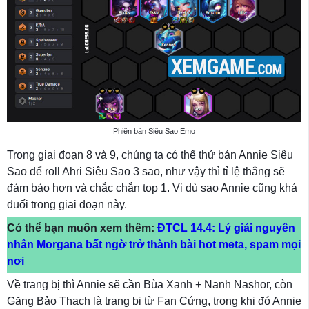
Phiên bản Siêu Sao Emo
Trong giai đoạn 8 và 9, chúng ta có thể thử bán Annie Siêu
Sao để roll Ahri Siêu Sao 3 sao, như vậy thì tỉ lệ thắng sẽ
đảm bảo hơn và chắc chắn top 1. Vi dù sao Annie cũng khá
đuối trong giai đoạn này.
Có thể bạn muốn xem thêm:
ĐTCL 14.4: Lý giải nguyên
nhân Morgana bất ngờ trở thành bài hot meta, spam mọi
nơi
Về trang bị thì Annie sẽ cần Bùa Xanh + Nanh Nashor, còn
Găng Bảo Thạch là trang bị từ Fan Cứng, trong khi đó Annie