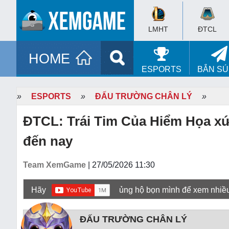
LMHT
ĐTCL
HOME
ESPORTS
BẮN S
»
ESPORTS
»
ĐẤU TRƯỜNG CHÂN LÝ
»
ĐTCL: Trái Tim Của Hiểm Họa xứ
đến nay
Team XemGame
| 27/05/2026 11:30
Hãy
ủng hộ bọn mình để xem nhiề
ĐẤU TRƯỜNG CHÂN LÝ