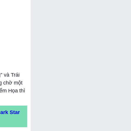
” và Trái
g chờ một
iểm Họa thì
ark Star