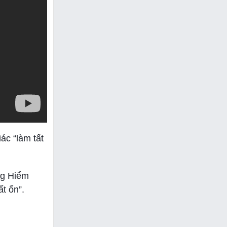
ác “làm tất
ng Hiểm
ất ổn”.