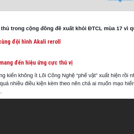
hủ trong cộng đồng đề xuất khỏi ĐTCL mùa 17 vì qu
ùng đội hình Akali reroll
mang đến hiệu ứng cực thú vị
g kiến không ít Lõi Công Nghệ “phế vật” xuất hiện rồi 
 quá nhiều điều kiện kèm theo nên chả ai muốn mạo hiểm,
.