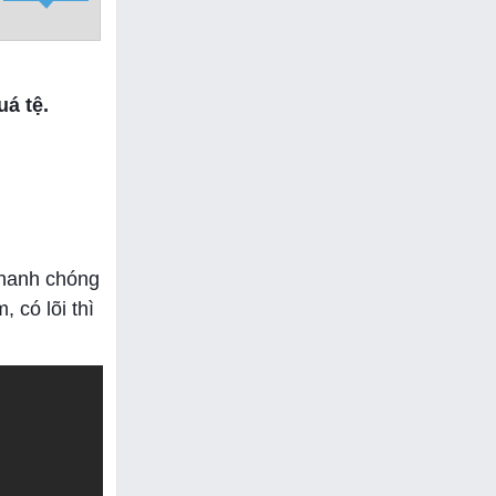
á tệ.
nhanh chóng
 có lõi thì