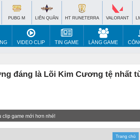
PUBG M
LIÊN QUÂN
HT RUNETERRA
VALORANT
L
ÚNG
VIDEO CLIP
TIN GAME
LÀNG GAME
CÔN
ng đáng là Lõi Kim Cương tệ nhất t
u clip game mới hơn nhé!
Trang chủ