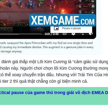
g đánh giá thấp một Lõi Kim Cương là “cảm giác sử dụng
khoản này. Người chơi chọn lõi Kim Cương thường mon
ó thể xoay chuyển trận đấu. Nhưng với Trái Tim Của H
 tier 2 thì quả thật chẳng còn gì biện minh cả.
actical pause của game thủ trong giải vô địch EMEA D