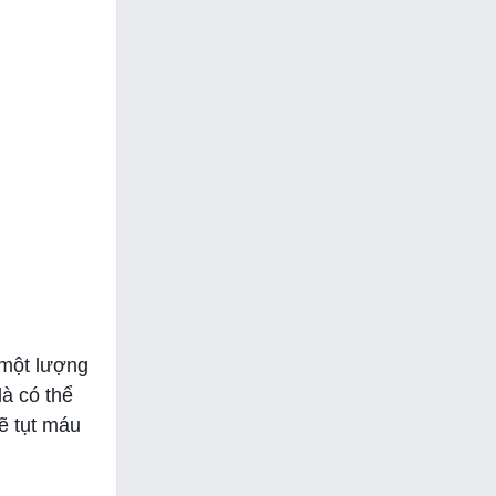
 một lượng
là có thể
ẽ tụt máu