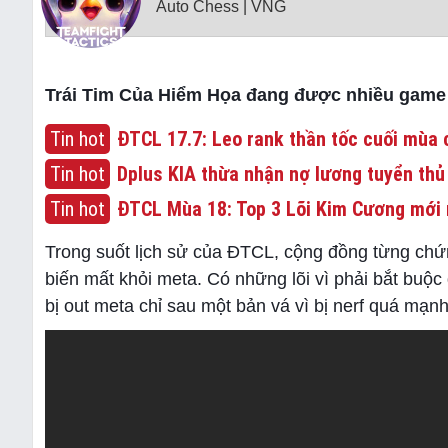
Auto Chess | VNG
Trái Tim Của Hiểm Họa đang được nhiều game t
Tin hot
ĐTCL 17.7: Leo rank thần tốc cuối mùa c
Tin hot
Dplus KIA thừa nhận nợ lương tuyển thủ
Tin hot
ĐTCL Mùa 18: Top 3 Lõi Kim Cương mới 
Trong suốt lịch sử của ĐTCL, cộng đồng từng chứn
biến mất khỏi meta. Có những lõi vì phải bắt buộc
bị out meta chỉ sau một bản vá vì bị nerf quá mạnh