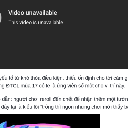
ếu tố từ khó thỏa điều kiện, thiếu ổn định cho tới cảm gi
g ĐTCL mùa 17 có lẽ là ứng viên số một cho vị trí này.
p dẫn: người chơi reroll đến chết để nhận thêm một tướ
ây lại là kiểu lõi “trông thì ngon nhưng chơi mới thấy b