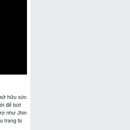
g sở hữu sức
ới để bứt
rợ như Jhin
u trang bị