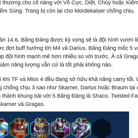
át thương cho cô nàng với Vô Cực, Diệt, Chùy hoặc Kiế
m Súng. Trang bị còn lại cho Mordekaiser chống chịu.
ản 14.6, Băng Đảng được kỳ vọng sẽ là đội hình vươn 
ược đợt buff hướng tới M4 và Darius, Băng Đảng mốc 5 v
p đội hình mạnh mẽ hơn nhiều so với trước. À cả Grag
ảm năng lượng vẫn cứ là tốt phải không nào.
i khi TF và Miss 4 đều đang sở hữu khả năng carry tốt. 
ớng chống chịu 3 sao như Skarner, Darius hoặc Braum tại 
n thành khung bài với 5 Băng Đảng là Shaco, Twisted Fat
Skarner và Gragas.