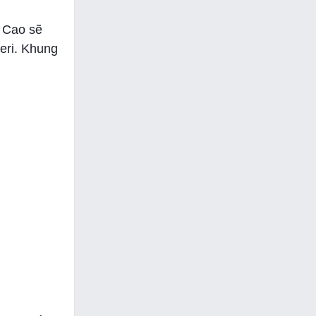
ệ Cao sẽ
Zeri. Khung