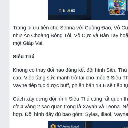
Trang bị ưu tiên cho Senna với Cuồng Đao, Vô Cự
như Áo Choàng Bóng Tối, Vô Cực và Bàn Tay hoặc 
một Giáp Vai.
Siêu Thú
Không có thay đổi nào đáng kể, đội hình Siêu Thú vớ
cao. Việc tăng sức mạnh trở lại cho mốc 3 Siêu Th
Vayne tiếp tục được buff, phiên bản 14.6 sẽ tiếp 
Cách xây dựng đội hình Siêu Thú cũng rất quen thu
cờ 4 vàng 2 sao quan trọng là Xayah và Leona. Nếu
hợp. Đội hình đầy đủ bao gồm: Sylas, Illaoi, Vay