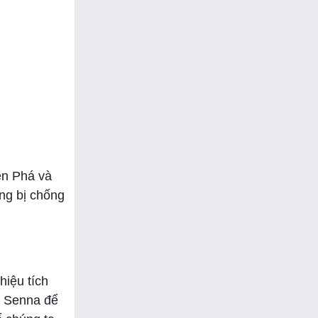
ên Phá và
ng bị chống
hiệu tích
o Senna để