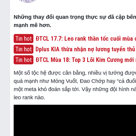
Những thay đổi quan trọng thực sự đã cập bến 
mạnh mẽ hơn.
Tin hot
ĐTCL 17.7: Leo rank thần tốc cuối mùa c
Tin hot
Dplus KIA thừa nhận nợ lương tuyển thủ
Tin hot
ĐTCL Mùa 18: Top 3 Lõi Kim Cương mới 
Một số tộc hệ được cân bằng, nhiều vị tướng đượ
quá mạnh như Móng Vuốt, Đao Chớp hay “cá đuối
một meta khó đoán sắp tới. Vậy những đội hình nà
leo rank nào.