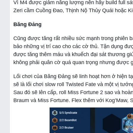
Vì M4 được giảm năng lượng nên hãy build full s
Zeri cầm Cuồng Đao, Thịnh Nộ Thủy Quái hoặc Kiế
Băng Đảng
Cũng được tăng rất nhiều sức mạnh trong phiên b
bảo những vị trí cao cho các cờ thủ. Tận dụng đ
được tăng thêm máu và khuếch đại sát thương giú
không phải quân cờ quá quan trọng nhưng được gi
Lối chơi của Băng Đảng sẽ linh hoạt hơn ở hiện tạ
sẽ là lối chơi slow roll Twisted Fate và một vị tư
Sau đó sẽ lên cấp, roll Miss Fortune 2 sao và hoà
Braum và Miss Fortune. Flex thêm với Kog’Maw, 