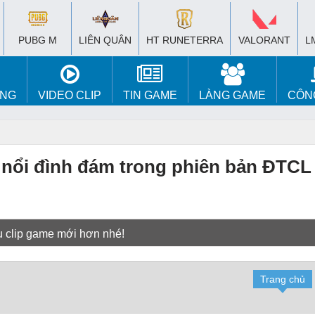
PUBG M
LIÊN QUÂN
HT RUNETERRA
VALORANT
L
ÚNG
VIDEO CLIP
TIN GAME
LÀNG GAME
CÔN
 nổi đình đám trong phiên bản ĐTCL 
u clip game mới hơn nhé!
Trang chủ