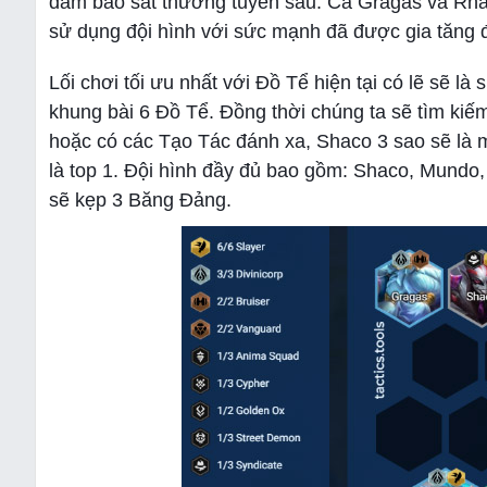
đảm bảo sát thương tuyến sau. Cả Gragas và Rhaa
sử dụng đội hình với sức mạnh đã được gia tăng 
Lối chơi tối ưu nhất với Đồ Tể hiện tại có lẽ sẽ là
khung bài 6 Đồ Tể. Đồng thời chúng ta sẽ tìm ki
hoặc có các Tạo Tác đánh xa, Shaco 3 sao sẽ là m
là top 1. Đội hình đầy đủ bao gồm: Shaco, Mundo
sẽ kẹp 3 Băng Đảng.