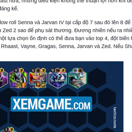
st nữa, những điều kiện không thể thuận lợi hơn khi đ
đáng kể.
 slow roll Senna và Jarvan IV tại cấp độ 7 sau đó lên 8 đ
ếm Zed 2 sao để phụ sát thương. Đương nhiên nếu ra nh
ột lựa chọn ổn định có thể đưa bạn vào top 4, đột biến 
, Rhaast, Vayne, Gragas, Senna, Jarvan và Zed. Nếu Sh