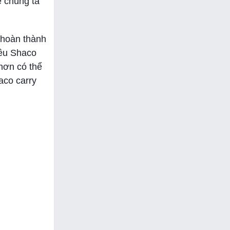
ể chúng ta
ể hoàn thành
iều Shaco
hơn có thể
aco carry