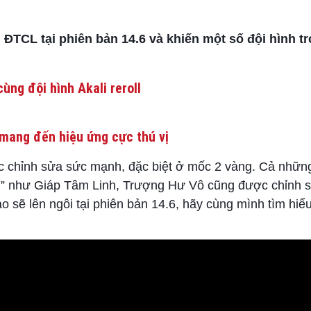
ĐTCL tại phiên bản 14.6 và khiến một số đội hình t
ùng đội hình Akali reroll
mang đến hiệu ứng cực thú vị
c chỉnh sửa sức mạnh, đặc biệt ở mốc 2 vàng. Cả những
” như Giáp Tâm Linh, Trượng Hư Vô cũng được chỉnh s
o sẽ lên ngôi tại phiên bản 14.6, hãy cùng mình tìm hiể