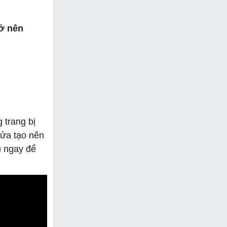
rở nên
 trang bị
ửa tạo nên
u ngay để