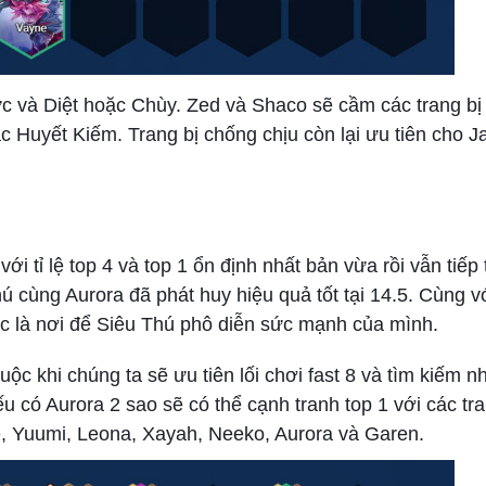
c và Diệt hoặc Chùy. Zed và Shaco sẽ cầm các trang bị
Huyết Kiếm. Trang bị chống chịu còn lại ưu tiên cho J
i tỉ lệ top 4 và top 1 ổn định nhất bản vừa rồi vẫn tiếp
ú cùng Aurora đã phát huy hiệu quả tốt tại 14.5. Cùng vớ
tục là nơi để Siêu Thú phô diễn sức mạnh của mình.
ộc khi chúng ta sẽ ưu tiên lối chơi fast 8 và tìm kiếm 
 có Aurora 2 sao sẽ có thể cạnh tranh top 1 với các tra
ne, Yuumi, Leona, Xayah, Neeko, Aurora và Garen.