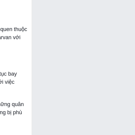
 quen thuộc
arvan với
 tục bay
i việc
những quân
ng bị phù