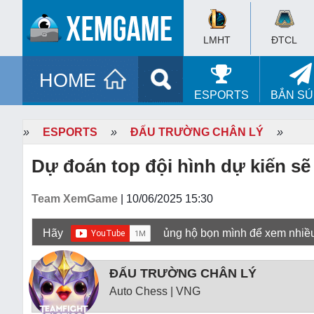
LMHT
ĐTCL
HOME
ESPORTS
BẮN S
»
ESPORTS
»
ĐẤU TRƯỜNG CHÂN LÝ
»
Dự đoán top đội hình dự kiến sẽ
Team XemGame
| 10/06/2025 15:30
Hãy
ủng hộ bọn mình để xem nhiề
ĐẤU TRƯỜNG CHÂN LÝ
Auto Chess | VNG