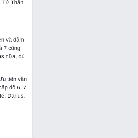
m Tử Thần.
lên và đảm
à 7 cũng
as nữa, dù
Ưu tiên vẫn
cấp độ 6, 7.
e, Darius,