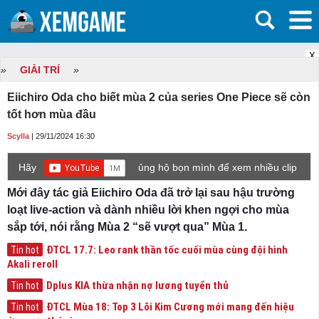
X
»
GIẢI TRÍ
»
Eiichiro Oda cho biết mùa 2 của series One Piece sẽ còn
tốt hơn mùa đầu
Scylla
| 29/11/2024 16:30
Hãy
ủng hộ bọn mình để xem nhiều clip
game mới hơn nhé!
Mới đây tác giả Eiichiro Oda đã trở lại sau hậu trường
loạt live-action và dành nhiều lời khen ngợi cho mùa
sắp tới, nói rằng Mùa 2 “sẽ vượt qua” Mùa 1.
ĐTCL 17.7: Leo rank thần tốc cuối mùa cùng đội hình
Tin hot
Akali reroll
Dplus KIA thừa nhận nợ lương tuyển thủ
Tin hot
ĐTCL Mùa 18: Top 3 Lõi Kim Cương mới mang đến hiệu
Tin hot