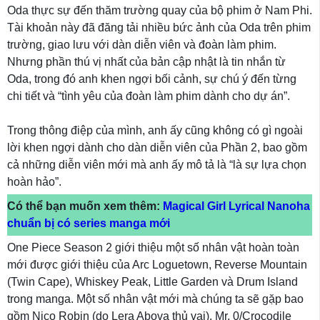
Oda thực sự đến thăm trường quay của bộ phim ở Nam Phi.
Tài khoản này đã đăng tải nhiều bức ảnh của Oda trên phim
trường, giao lưu với dàn diễn viên và đoàn làm phim.
Nhưng phần thú vị nhất của bản cập nhật là tin nhắn từ
Oda, trong đó anh khen ngợi bối cảnh, sự chú ý đến từng
chi tiết và “tình yêu của đoàn làm phim dành cho dự án”.
Trong thông điệp của mình, anh ấy cũng không có gì ngoài
lời khen ngợi dành cho dàn diễn viên của Phần 2, bao gồm
cả những diễn viên mới mà anh ấy mô tả là “là sự lựa chọn
hoàn hảo”.
Có thể bạn muốn xem thêm:
Magical Girl Lyrical Nanoha
chuẩn bị có series manga mới
One Piece Season 2 giới thiệu một số nhân vật hoàn toàn
mới được giới thiệu của Arc Loguetown, Reverse Mountain
(Twin Cape), Whiskey Peak, Little Garden và Drum Island
trong manga. Một số nhân vật mới mà chúng ta sẽ gặp bao
gồm Nico Robin (do Lera Abova thủ vai), Mr. 0/Crocodile