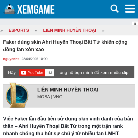
X
»
ESPORTS
»
LIÊN MINH HUYỀN THOẠI
»
Faker dùng skin Ahri Huyền Thoại Bất Tử khiến cộng
đồng fan xôn xao
nguyenht
| 23/04/2025 10:00
Hãy
ủng hộ bọn mình để xem nhiều clip
game mới hơn nhé!
LIÊN MINH HUYỀN THOẠI
MOBA | VNG
Việc Faker lần đầu tiên sử dụng skin vinh danh của bản
thân – Ahri Huyền Thoại Bất Tử trong một trận rank
nhanh chóng thu hút sự chú ý từ nhiều fan LMHT.