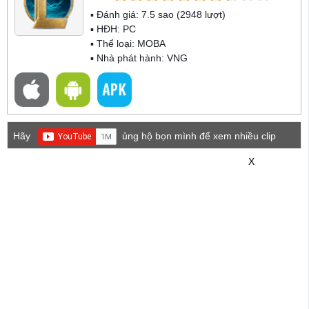
▪ Đánh giá:
7.5
sao (
2948
lượt)
▪ HĐH:
PC
▪ Thể loại:
MOBA
▪ Nhà phát hành: VNG
Hãy
ủng hộ bọn mình để xem nhiều clip
game mới hơn nhé!
X