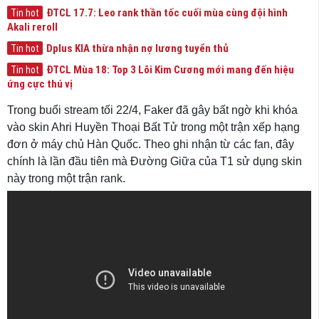
ĐTCL 17.7: Leo rank thần tốc cuối mùa cùng đội hình
Tin hot
Akali reroll
Dplus KIA thừa nhận nợ lương tuyển thủ
Tin hot
ĐTCL Mùa 18: Top 3 Lõi Kim Cương mới mang đến hiệu
Tin hot
ứng cực thú vị
Trong buổi stream tối 22/4, Faker đã gây bất ngờ khi khóa
vào skin Ahri Huyền Thoại Bất Tử trong một trận xếp hạng
đơn ở máy chủ Hàn Quốc. Theo ghi nhận từ các fan, đây
chính là lần đầu tiên mà Đường Giữa của T1 sử dụng skin
này trong một trận rank.