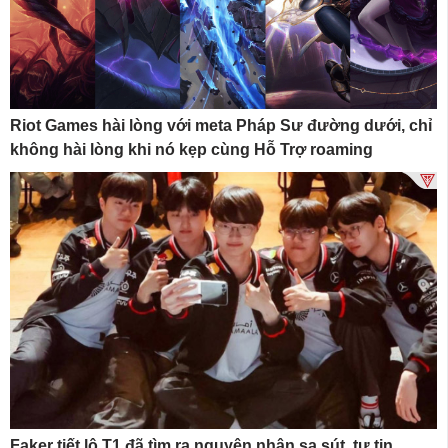
Riot Games hài lòng với meta Pháp Sư đường dưới, chỉ
không hài lòng khi nó kẹp cùng Hỗ Trợ roaming
Faker tiết lộ T1 đã tìm ra nguyên nhân sa sút, tự tin