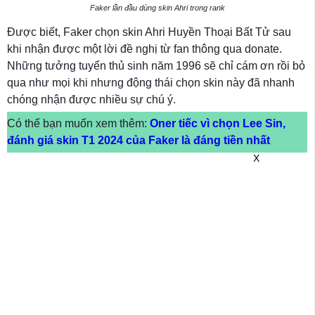
Faker lần đầu dùng skin Ahri trong rank
Được biết, Faker chọn skin Ahri Huyền Thoại Bất Tử sau
khi nhận được một lời đề nghị từ fan thông qua donate.
Những tưởng tuyển thủ sinh năm 1996 sẽ chỉ cám ơn rồi bỏ
qua như mọi khi nhưng động thái chọn skin này đã nhanh
chóng nhận được nhiều sự chú ý.
Có thể bạn muốn xem thêm:
Oner tiếc vì chọn Lee Sin,
đánh giá skin T1 2024 của Faker là đáng tiền nhất
X