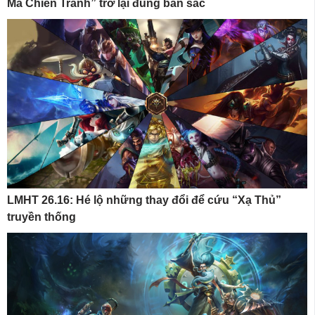
Ma Chiến Tranh” trở lại đúng bản sắc
LMHT 26.16: Hé lộ những thay đổi để cứu “Xạ Thủ”
truyền thống