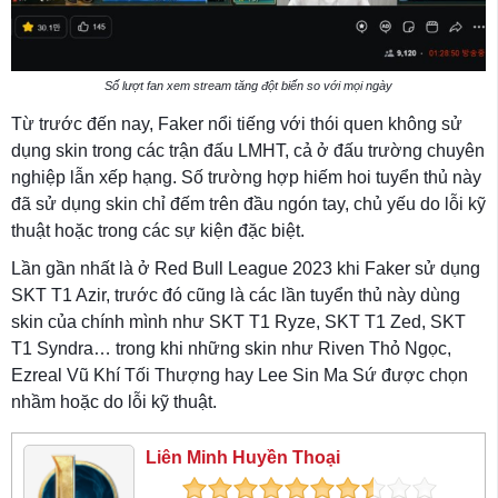
Số lượt fan xem stream tăng đột biến so với mọi ngày
Từ trước đến nay, Faker nổi tiếng với thói quen không sử
dụng skin trong các trận đấu LMHT, cả ở đấu trường chuyên
nghiệp lẫn xếp hạng. Số trường hợp hiếm hoi tuyển thủ này
đã sử dụng skin chỉ đếm trên đầu ngón tay, chủ yếu do lỗi kỹ
thuật hoặc trong các sự kiện đặc biệt.
Lần gần nhất là ở Red Bull League 2023 khi Faker sử dụng
SKT T1 Azir, trước đó cũng là các lần tuyển thủ này dùng
skin của chính mình như SKT T1 Ryze, SKT T1 Zed, SKT
T1 Syndra… trong khi những skin như Riven Thỏ Ngọc,
Ezreal Vũ Khí Tối Thượng hay Lee Sin Ma Sứ được chọn
nhầm hoặc do lỗi kỹ thuật.
Liên Minh Huyền Thoại