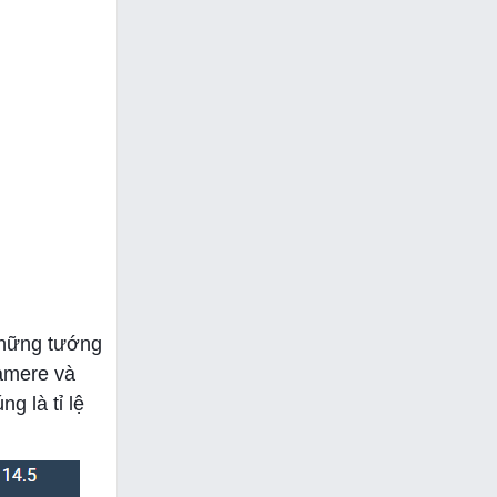
 những tướng
damere và
g là tỉ lệ