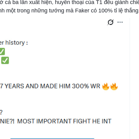
ở cả ba lần xuất hiện, huyền thoại của T1 đều giành chi
nh một trong những tướng mà Faker có 100% tỉ lệ thắng