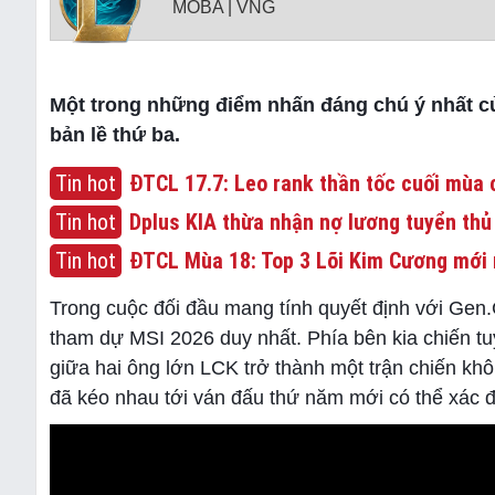
MOBA | VNG
Một trong những điểm nhấn đáng chú ý nhất củ
bản lề thứ ba.
Tin hot
ĐTCL 17.7: Leo rank thần tốc cuối mùa c
Tin hot
Dplus KIA thừa nhận nợ lương tuyển thủ
Tin hot
ĐTCL Mùa 18: Top 3 Lõi Kim Cương mới 
Trong cuộc đối đầu mang tính quyết định với Gen.
tham dự MSI 2026 duy nhất. Phía bên kia chiến t
giữa hai ông lớn LCK trở thành một trận chiến k
đã kéo nhau tới ván đấu thứ năm mới có thể xác đị