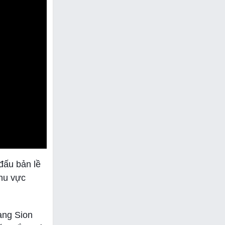
đấu bản lề
khu vực
ang Sion