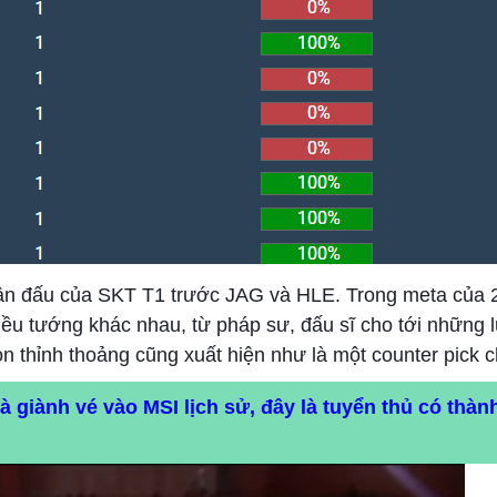
 trận đấu của SKT T1 trước JAG và HLE. Trong meta của 
ều tướng khác nhau, từ pháp sư, đấu sĩ cho tới những 
n thỉnh thoảng cũng xuất hiện như là một counter pick 
 giành vé vào MSI lịch sử, đây là tuyển thủ có thành