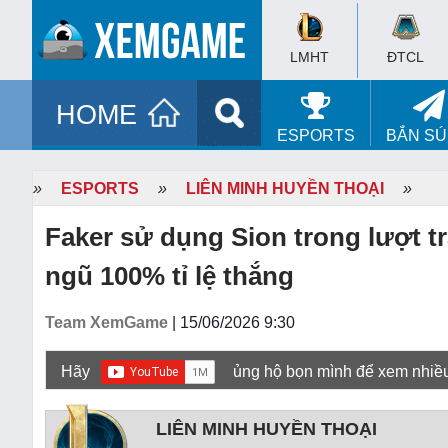
LMHT
ĐTCL
HOME
ESPORTS
BẮN S
»
ESPORTS
»
LIÊN MINH HUYỀN THOẠI
»
Faker sử dụng Sion trong lượt t
ngũ 100% tỉ lệ thắng
Team XemGame
| 15/06/2026 9:30
Hãy
ủng hộ bọn mình để xem nhiề
LIÊN MINH HUYỀN THOẠI