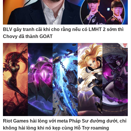
BLV gây tranh cãi khi cho rằng nếu có LMHT 2 sớm thì
Chovy đã thành GOAT
Riot Games hài lòng với meta Pháp Sư đường dưới, chỉ
không hài lòng khi nó kẹp cùng Hỗ Trợ roaming