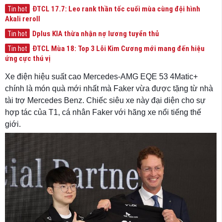
ĐTCL 17.7: Leo rank thần tốc cuối mùa cùng đội hình
Tin hot
Akali reroll
Dplus KIA thừa nhận nợ lương tuyển thủ
Tin hot
ĐTCL Mùa 18: Top 3 Lõi Kim Cương mới mang đến hiệu
Tin hot
ứng cực thú vị
Xe điện hiệu suất cao Mercedes-AMG EQE 53 4Matic+
chính là món quà mới nhất mà Faker vừa được tặng từ nhà
tài trợ Mercedes Benz. Chiếc siêu xe này đại diện cho sự
hợp tác của T1, cá nhân Faker với hãng xe nổi tiếng thế
giới.