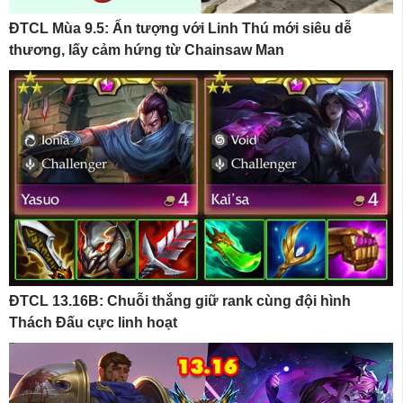
ĐTCL Mùa 9.5: Ấn tượng với Linh Thú mới siêu dễ
thương, lấy cảm hứng từ Chainsaw Man
ĐTCL 13.16B: Chuỗi thắng giữ rank cùng đội hình
Thách Đấu cực linh hoạt