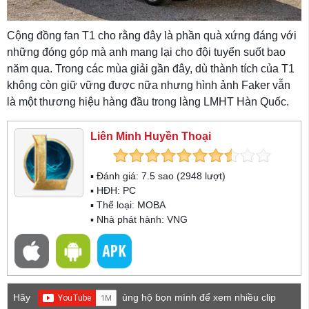
Cộng đồng fan T1 cho rằng đây là phần quà xứng đáng với
những đóng góp mà anh mang lại cho đội tuyển suốt bao
năm qua. Trong các mùa giải gần đây, dù thành tích của T1
không còn giữ vững được nữa nhưng hình ảnh Faker vẫn
là một thương hiệu hàng đầu trong làng LMHT Hàn Quốc.
Liên Minh Huyền Thoại
▪ Đánh giá:
7.5
sao (
2948
lượt)
▪ HĐH:
PC
▪ Thể loại:
MOBA
▪ Nhà phát hành: VNG
Hãy
ủng hộ bọn mình để xem nhiều clip