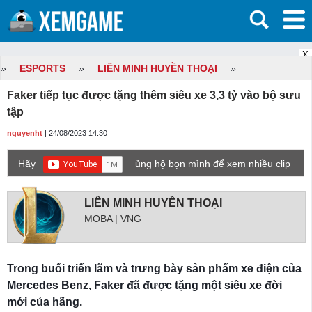
X
»
ESPORTS
»
LIÊN MINH HUYỀN THOẠI
»
Faker tiếp tục được tặng thêm siêu xe 3,3 tỷ vào bộ sưu
tập
nguyenht
| 24/08/2023 14:30
Hãy
ủng hộ bọn mình để xem nhiều clip
game mới hơn nhé!
LIÊN MINH HUYỀN THOẠI
MOBA | VNG
Trong buổi triển lãm và trưng bày sản phẩm xe điện của
Mercedes Benz, Faker đã được tặng một siêu xe đời
mới của hãng.