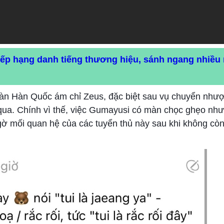
xếp hạng danh tiếng thương hiệu, sánh ngang nhiều
n đàn Hàn Quốc ám chỉ Zeus, đặc biệt sau vụ chuyển như
ua. Chính vì thế, việc Gumayusi có màn chọc ghẹo như
gờ mối quan hệ của các tuyển thủ này sau khi không còn