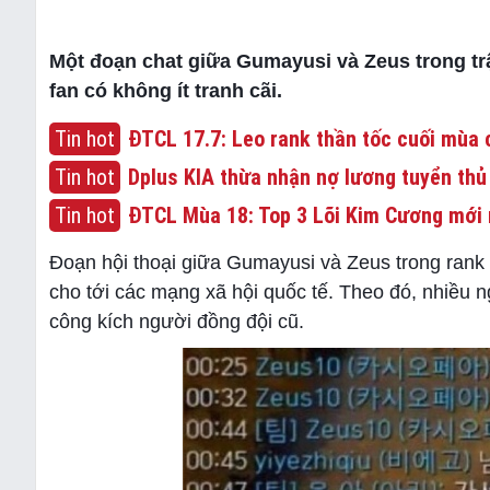
Một đoạn chat giữa Gumayusi và Zeus trong t
fan có không ít tranh cãi.
Tin hot
ĐTCL 17.7: Leo rank thần tốc cuối mùa c
Tin hot
Dplus KIA thừa nhận nợ lương tuyển thủ
Tin hot
ĐTCL Mùa 18: Top 3 Lõi Kim Cương mới 
Đoạn hội thoại giữa Gumayusi và Zeus trong rank
cho tới các mạng xã hội quốc tế. Theo đó, nhiều 
công kích người đồng đội cũ.