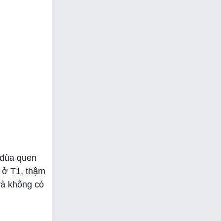
i đùa quen
g ở T1, thậm
 và không có