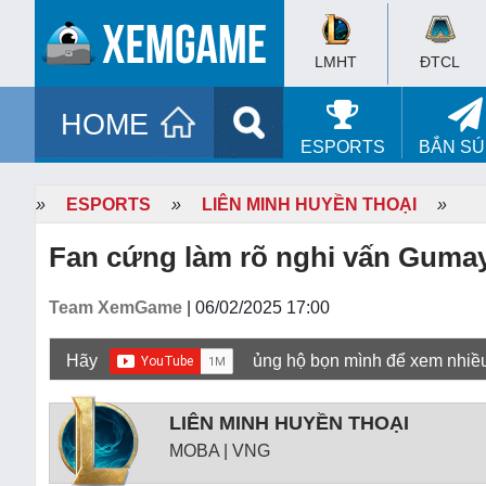
LMHT
ĐTCL
HOME
ESPORTS
BẮN S
»
ESPORTS
»
LIÊN MINH HUYỀN THOẠI
»
Fan cứng làm rõ nghi vấn Gumay
Team XemGame
| 06/02/2025 17:00
Hãy
ủng hộ bọn mình để xem nhiề
LIÊN MINH HUYỀN THOẠI
MOBA | VNG