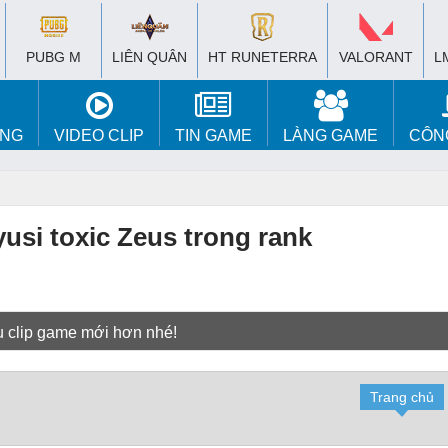
PUBG M
LIÊN QUÂN
HT RUNETERRA
VALORANT
L
ÚNG
VIDEO CLIP
TIN GAME
LÀNG GAME
CÔN
usi toxic Zeus trong rank
u clip game mới hơn nhé!
Trang chủ