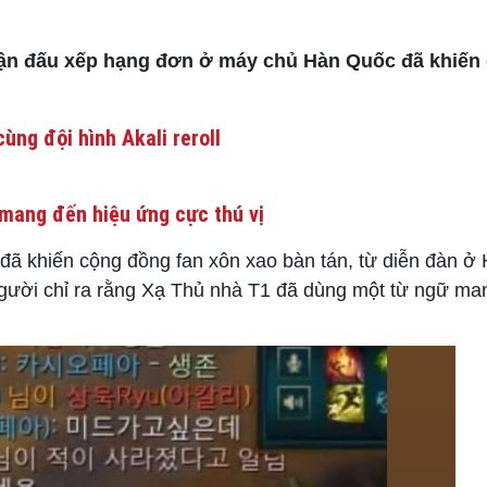
rận đấu xếp hạng đơn ở máy chủ Hàn Quốc đã khiến
ùng đội hình Akali reroll
mang đến hiệu ứng cực thú vị
 đã khiến cộng đồng fan xôn xao bàn tán, từ diễn đàn 
người chỉ ra rằng Xạ Thủ nhà T1 đã dùng một từ ngữ man