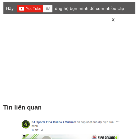
Hãy
ủng hộ bọn mình để xem nhiều clip
game mới hơn nhé!
X
Tin liên quan