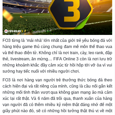
FO3 từng là ‘mái nhà’ lớn nhất của giới trẻ yêu bóng đá với
hàng triệu game thủ cùng chung đam mê môn thể thao vua
và thể thao điện tử. Không chỉ là nơi train, cày, leo rank, đập
thẻ, livestream, ăn mừng… FIFA Online 3 còn là nơi lưu trữ
những khoảnh khắc đầy cảm xúc từ hồi hộp tới vỡ òa vì vui
sướng hay tiếc nuối với nhiều người chơi.
FO3 là nơi hàng vạn người trẻ thưởng thức bóng đá theo
cách hiện đại và rất riêng của mình, cũng là cầu nối gắn kết
những mối tình thân vượt qua không gian mạng ảo mà cảm
xúc lại rất thật. Và 6 năm đã trôi qua, thanh xuân của hàng
vạn người đã có thêm nhiều kỷ niệm thật đáng nhớ để một
giây phút nào đó, sẽ có những hồi tưởng thật thú vị về một