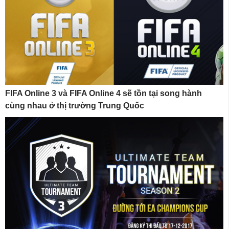
FIFA Online 3 và FIFA Online 4 sẽ tồn tại song hành
cùng nhau ở thị trường Trung Quốc