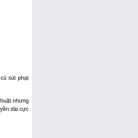
cú sút phạt
 thuật nhưng
yền dài cực