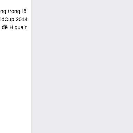
g trong lối
rldCup 2014
o để Higuain