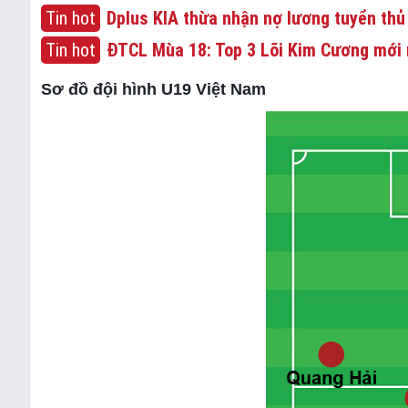
Tin hot
Dplus KIA thừa nhận nợ lương tuyển thủ
Tin hot
ĐTCL Mùa 18: Top 3 Lõi Kim Cương mới 
Sơ đồ đội hình U19 Việt Nam