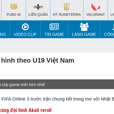
PUBG M
LIÊN QUÂN
HT RUNETERRA
VALORANT
L
ÚNG
VIDEO CLIP
TIN GAME
LÀNG GAME
CÔN
 hình theo U19 Việt Nam
u clip game mới hơn nhé!
FIFA Online 3 trước trận chung kết trong mơ với Nhật 
ùng đội hình Akali reroll