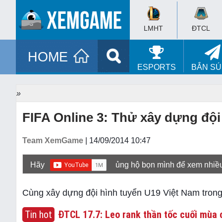
LMHT
ĐTCL
HOME
ESPORTS
BẮN S
»
FIFA Online 3: Thử xây dựng đội
Team XemGame
| 14/09/2014 10:47
Hãy
ủng hộ bọn mình để xem nhiề
Cùng xây dựng đội hình tuyển U19 Việt Nam trong 
Tin hot
ĐTCL 17.7: Leo rank thần tốc cuối mùa c