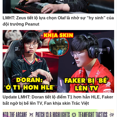
LMHT: Zeus tiết lộ lựa chọn Olaf là nhờ sự “hy sinh” của
đội trưởng Peanut
Update LMHT: Doran tiết lộ điểm T1 hơn hẳn HLE, Faker
bất ngờ bị bế lên TV, Fan khịa skin Trác Việt