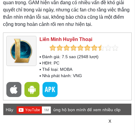
quan trọng. GAM hiện vẫn đang có nhiều vấn đề khó giải
quyết chỉ trong vài ngày, nhưng các fan cho rằng việc thẳng
thắn nhìn nhận lỗi sai, không bào chữa cũng là một điểm
cộng trong hoàn cảnh rối ren như hiện tại.
Liên Minh Huyền Thoại
▪ Đánh giá:
7.5
sao (
2948
lượt)
▪ HĐH:
PC
▪ Thể loại:
MOBA
▪ Nhà phát hành: VNG
Hãy
ủng hộ bọn mình để xem nhiều clip
game mới hơn nhé!
X