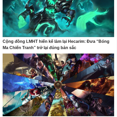
Cộng đồng LMHT hiến kế làm lại Hecarim: Đưa “Bóng
Ma Chiến Tranh” trở lại đúng bản sắc