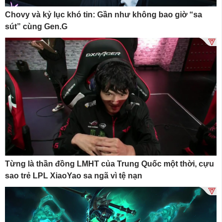
Chovy và kỷ lục khó tin: Gần như không bao giờ “sa
sút” cùng Gen.G
Từng là thần đồng LMHT của Trung Quốc một thời, cựu
sao trẻ LPL XiaoYao sa ngã vì tệ nạn