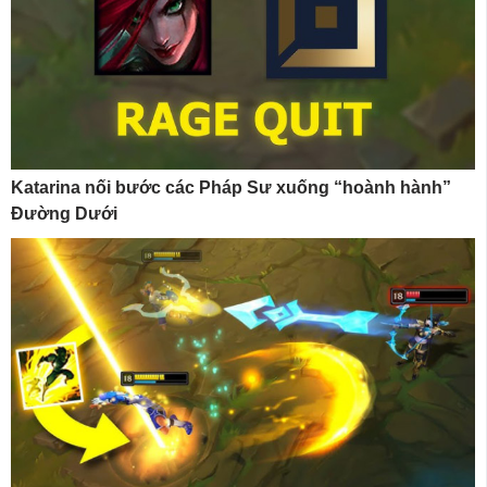
Katarina nối bước các Pháp Sư xuống “hoành hành”
Đường Dưới