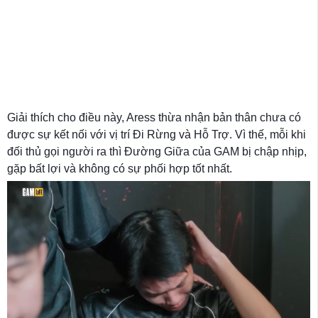
Giải thích cho điều này, Aress thừa nhận bản thân chưa có
được sự kết nối với vị trí Đi Rừng và Hỗ Trợ. Vì thế, mỗi khi
đối thủ gọi người ra thì Đường Giữa của GAM bị chập nhịp,
gặp bất lợi và không có sự phối hợp tốt nhất.