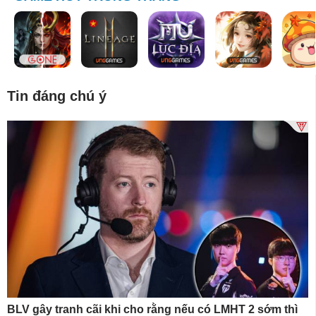
Tin đáng chú ý
BLV gây tranh cãi khi cho rằng nếu có LMHT 2 sớm thì