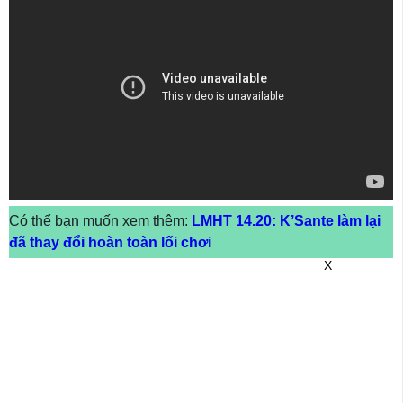
Có thể bạn muốn xem thêm:
LMHT 14.20: K’Sante làm lại
đã thay đổi hoàn toàn lối chơi
X