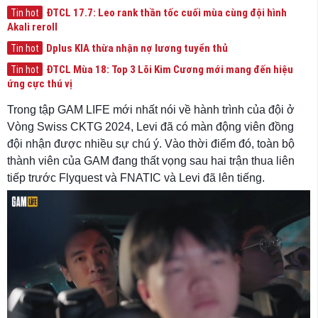
ĐTCL 17.7: Leo rank thần tốc cuối mùa cùng đội hình
Tin hot
Akali reroll
Dplus KIA thừa nhận nợ lương tuyển thủ
Tin hot
ĐTCL Mùa 18: Top 3 Lõi Kim Cương mới mang đến hiệu
Tin hot
ứng cực thú vị
Trong tập GAM LIFE mới nhất nói về hành trình của đội ở
Vòng Swiss CKTG 2024, Levi đã có màn động viên đồng
đội nhận được nhiều sự chú ý. Vào thời điểm đó, toàn bộ
thành viên của GAM đang thất vọng sau hai trận thua liên
tiếp trước Flyquest và FNATIC và Levi đã lên tiếng.