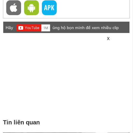
Hãy
ủng hộ bọn mình để xem nhiều clip
game mới hơn nhé!
X
Tin liên quan