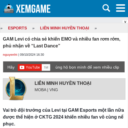
X
»
ESPORTS
»
LIÊN MINH HUYỀN THOẠI
»
GAM Levi có chia sẻ khiến EMO và nhiều fan rơm rớm,
phủ nhận về “Last Dance”
nguyenht
| 09/10/2024 16:30
Hãy
ủng hộ bọn mình để xem nhiều clip
game mới hơn nhé!
LIÊN MINH HUYỀN THOẠI
MOBA | VNG
Vai trò đội trưởng của Levi tại GAM Esports một lần nữa
được thể hiện ở CKTG 2024 khiến nhiều fan vô cùng nể
phục.