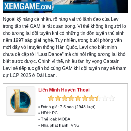
Ngoài kỹ năng cá nhân, rõ ràng vai trò lãnh đạo của Levi
trong tập thể GAM là rất quan trọng. Vì thế không ít người lo
cho tương lai đội tuyển khi có những tin đồn tuyển thủ sinh
năm 1997 sắp giải nghệ. Tuy nhiên, trong buổi phỏng vấn
mới đây với truyền thông Hàn Quốc, Levi cho biết mình
chưa đề cập tới “Last Dance” mà chỉ nói rằng tương lai khó
biết trước được. Chính vì thế, nhiều fan hy vọng Captain
Levi sẽ tiếp tục gắn bó cùng GAM khi đội tuyển này sẽ tham
dự LCP 2025 ở Đài Loan.
Liên Minh Huyền Thoại
▪ Đánh giá:
7.5
sao (
2948
lượt)
▪ HĐH:
PC
▪ Thể loại:
MOBA
▪ Nhà phát hành: VNG