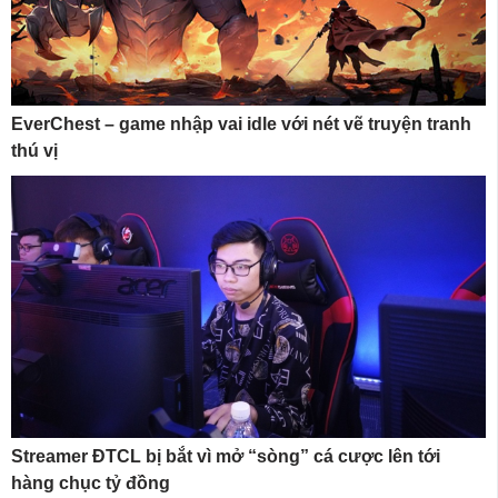
EverChest – game nhập vai idle với nét vẽ truyện tranh
thú vị
Streamer ĐTCL bị bắt vì mở “sòng” cá cược lên tới
hàng chục tỷ đồng