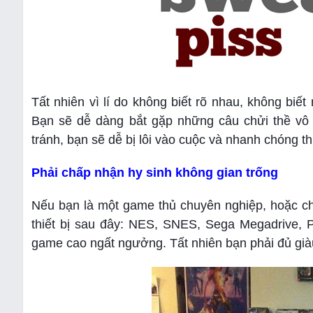
Tất nhiên vì lí do không biết rõ nhau, không biế
Bạn sẽ dễ dàng bắt gặp những câu chửi thề vô 
tránh, bạn sẽ dễ bị lôi vào cuộc và nhanh chóng th
Phải chấp nhận hy sinh không gian trống
Nếu bạn là một game thủ chuyên nghiệp, hoặc ch
thiết bị sau đây: NES, SNES, Sega Megadrive, P
game cao ngất ngưởng. Tất nhiên bạn phải đủ già