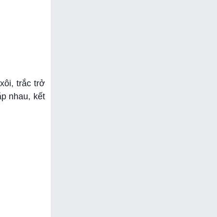
ôi, trắc trở
ặp nhau, kết