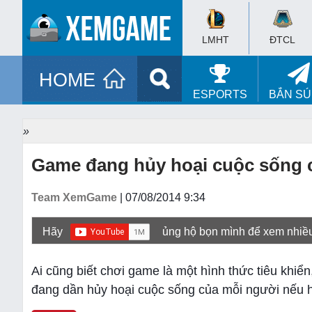
LMHT
ĐTCL
HOME
ESPORTS
BẮN S
»
Game đang hủy hoại cuộc sống 
Team XemGame
| 07/08/2014 9:34
Hãy
ủng hộ bọn mình để xem nhiề
Ai cũng biết chơi game là một hình thức tiêu khiể
đang dần hủy hoại cuộc sống của mỗi người nếu họ