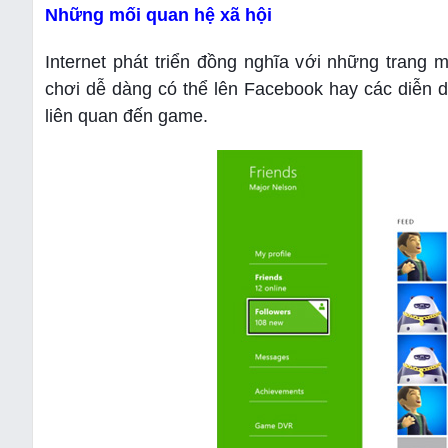
Những mối quan hệ xã hội
Internet phát triển đồng nghĩa với những trang
chơi dễ dàng có thể lên Facebook hay các diễn d
liên quan đến game.