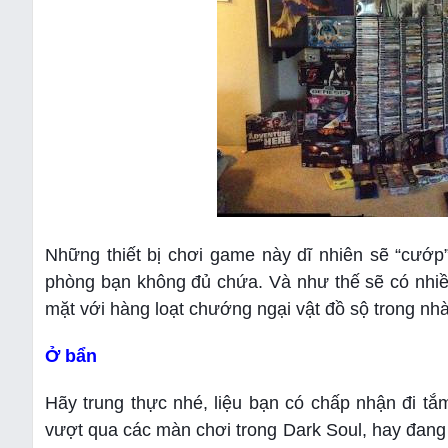
Những thiết bị chơi game này dĩ nhiên sẽ “cướp
phòng bạn không đủ chứa. Và như thế sẽ có nhiều
mặt với hàng loạt chướng ngại vật đồ sộ trong nhà
Ở bẩn
Hãy trung thực nhé, liệu bạn có chấp nhận đi tắ
vượt qua các màn chơi trong Dark Soul, hay đang 