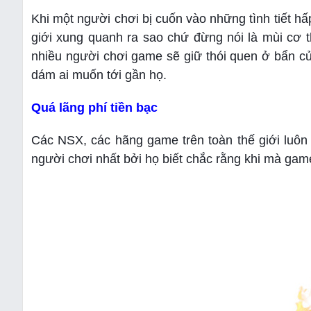
Khi một người chơi bị cuốn vào những tình tiết h
giới xung quanh ra sao chứ đừng nói là mùi cơ t
nhiều người chơi game sẽ giữ thói quen ở bẩn củ
dám ai muốn tới gần họ.
Quá lãng phí tiền bạc
Các NSX, các hãng game trên toàn thế giới luôn
người chơi nhất bởi họ biết chắc rằng khi mà game