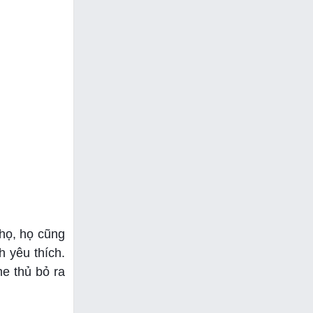
họ, họ cũng
h yêu thích.
e thủ bỏ ra