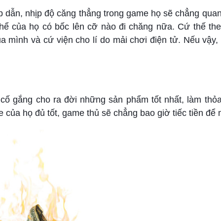
ấp dẫn, nhịp độ căng thẳng trong game họ sẽ chẳng quan
hể của họ có bốc lên cỡ nào đi chăng nữa. Cứ thế theo
a mình và cứ viện cho lí do mải chơi điện tử. Nếu vậy
 cố gắng cho ra đời những sản phẩm tốt nhất, làm thỏ
 của họ đủ tốt, game thủ sẽ chẳng bao giờ tiếc tiền để