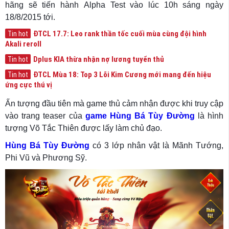
hãng sẽ tiến hành Alpha Test vào lúc 10h sáng ngày
18/8/2015 tới.
ĐTCL 17.7: Leo rank thần tốc cuối mùa cùng đội hình
Tin hot
Akali reroll
Dplus KIA thừa nhận nợ lương tuyển thủ
Tin hot
ĐTCL Mùa 18: Top 3 Lõi Kim Cương mới mang đến hiệu
Tin hot
ứng cực thú vị
Ấn tượng đầu tiên mà game thủ cảm nhận được khi truy cập
vào trang teaser của
game Hùng Bá Tùy Đường
là hình
tượng Võ Tắc Thiên được lấy làm chủ đạo.
Hùng Bá Tùy Đường
có 3 lớp nhân vật là Mãnh Tướng,
Phi Vũ và Phương Sỹ.