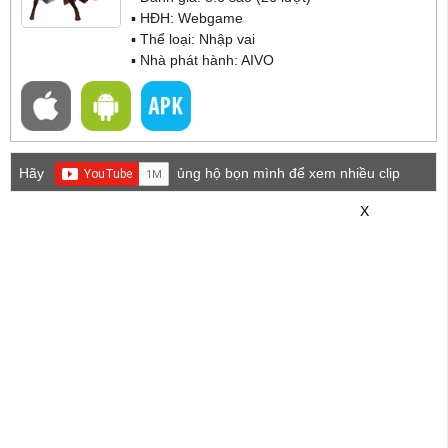
▪ HĐH:
Webgame
▪ Thể loại:
Nhập vai
▪ Nhà phát hành: AIVO
Hãy
ủng hộ bọn mình để xem nhiều clip
game mới hơn nhé!
X