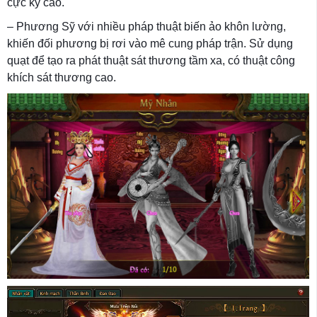
cực kỳ cao.
– Phương Sỹ với nhiều pháp thuật biến ảo khôn lường,
khiến đối phương bị rơi vào mê cung pháp trận. Sử dụng
quạt để tạo ra phát thuật sát thương tầm xa, có thuật công
khích sát thương cao.