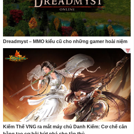
Dreadmyst – MMO kiểu cũ cho những gamer hoài niệm
Kiếm Thế VNG ra mắt máy chủ Danh Kiếm: Cơ chế cân
bằng tạo cơ hội bứt phá cho tân thủ