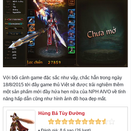
Với bối cảnh game đặc sắc như vậy, chắc hẳn trong ngày
18/8/2015 tới đây game thủ Việt sẽ được trải nghiệm thêm
một sản phẩm mới đầy hứa hẹn nữa của NPH AIVO về tính
năng hấp dẫn cũng như hình ảnh đồ họa đẹp mắt.
Hùng Bá Tùy Đường
▪ Đánh giá:
8.6
sao (
26
lượt)