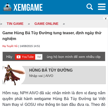
X
»
TIN GAME
»
GAME ONLINE
»
Game Hùng Bá Tùy Đường tung teaser, định ngày thử
nghiệm
Hạ Tuyết Vũ
| 14/08/2015 14:51
Hãy
ủng hộ bọn mình để xem nhiều clip
game mới hơn nhé!
HÙNG BÁ TÙY ĐƯỜNG
Nhập vai | AIVO
Hôm nay, NPH AIVO đã xác nhận mình là đơn vị đang nắm
quyền phát hành webgame Hùng Bá Tùy Đường tại Việt
Nam thay vì GOSU như thông tin ban đầu đưa ra. Theo đó