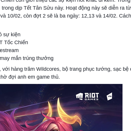
Chiến còn giới thiệu các sự kiện hot khác đi kèm. Trong
ài trong dịp Tết Tân Sửu này. Hoạt động này sẽ diễn ra t
 và 10/02, còn đợt 2 sẽ là ba ngày: 12,13 và 14/02. Các
ó sự kiện
T Tốc Chiến
vestream
 may mắn trúng thưởng
 với hàng trăm Wildcores, bộ trang phục tướng, sạc bệ 
chờ đợi anh em game thủ.