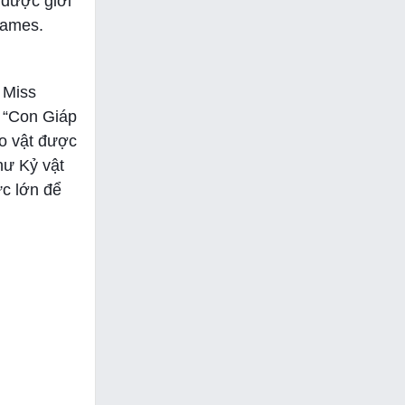
 được giới
Games.
 Miss
n “Con Giáp
o vật được
hư Kỷ vật
c lớn để