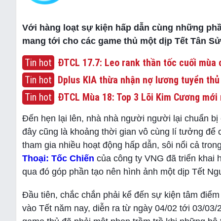
Với hàng loạt sự kiện hấp dẫn cùng những phần
mang tới cho các game thủ một dịp Tết Tân Sử
Tin hot
ĐTCL 17.7: Leo rank thần tốc cuối mùa c
Tin hot
Dplus KIA thừa nhận nợ lương tuyển thủ
Tin hot
ĐTCL Mùa 18: Top 3 Lõi Kim Cương mới 
Đến hẹn lại lên, nhà nhà người người lại chuẩn b
đây cũng là khoảng thời gian vô cùng lí tưởng để 
tham gia nhiều hoạt động hấp dẫn, sôi nổi cả tro
Thoại: Tốc Chiến
của công ty VNG đã triển khai 
qua đó góp phần tạo nên hình ảnh một dịp Tết 
Đầu tiên, chắc chắn phải kể đến sự kiện tâm điể
vào Tết năm nay, diễn ra từ ngày 04/02 tới 03/03/