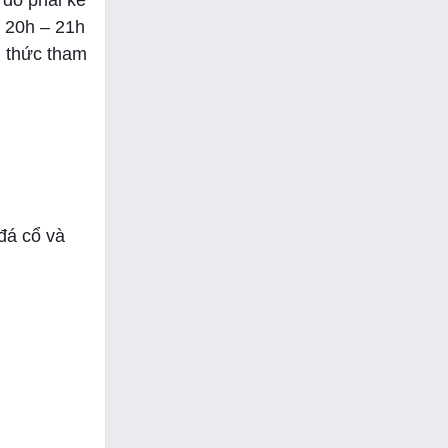
 đó phải kể
ừ 20h – 21h
h thức tham
đá cổ và