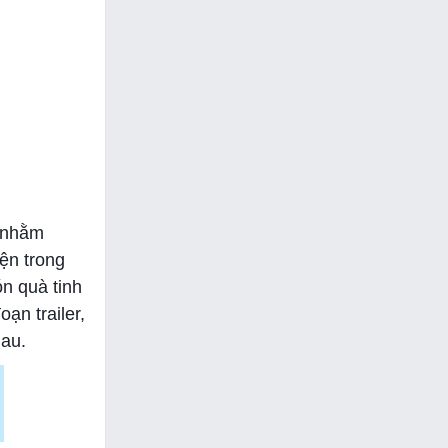
, nhằm
ện trong
n quà tinh
ạn trailer,
nhau.