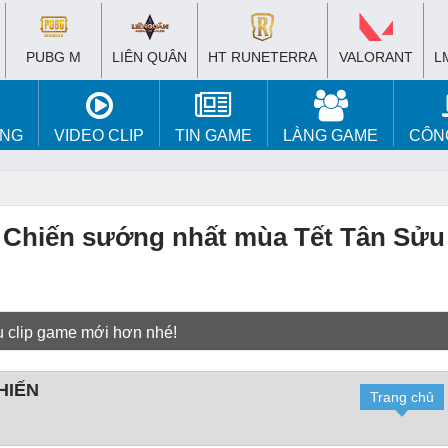
PUBG M
LIÊN QUÂN
HT RUNETERRA
VALORANT
L
ÚNG
VIDEO CLIP
TIN GAME
LÀNG GAME
CÔN
Chiến sướng nhất mùa Tết Tân Sửu
u clip game mới hơn nhé!
HIẾN
Trang chủ