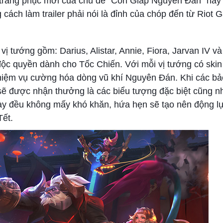
 trang phục mới của chủ đề “Con Giáp Nguyên Đán” này
cách làm trailer phải nói là đỉnh của chóp đến từ Riot 
 tướng gồm: Darius, Alistar, Annie, Fiora, Jarvan IV và
 độc quyền dành cho Tốc Chiến. Với mỗi vị tướng có ski
nhiệm vụ cường hóa dòng vũ khí Nguyên Đán. Khi các bả
sẽ được nhận thưởng là các biểu tượng đặc biệt cũng n
ày đều không mấy khó khăn, hứa hẹn sẽ tạo nên động lự
Tết.