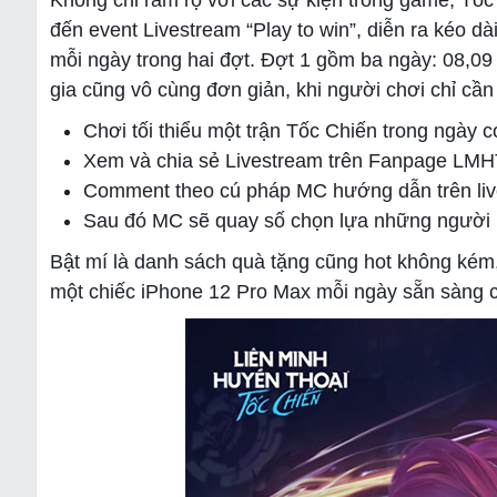
Không chỉ rầm rộ với các sự kiện trong game, Tốc 
đến event Livestream “Play to win”, diễn ra kéo d
mỗi ngày trong hai đợt. Đợt 1 gồm ba ngày: 08,09
gia cũng vô cùng đơn giản, khi người chơi chỉ cần
Chơi tối thiểu một trận Tốc Chiến trong ngày c
Xem và chia sẻ Livestream trên Fanpage LMH
Comment theo cú pháp MC hướng dẫn trên li
Sau đó MC sẽ quay số chọn lựa những người
Bật mí là danh sách quà tặng cũng hot không kém,
một chiếc iPhone 12 Pro Max mỗi ngày sẵn sàng 