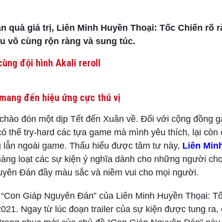
 quà giá trị, Liên Minh Huyền Thoại: Tốc Chiến rõ 
u vô cùng rộn ràng và sung túc.
ùng đội hình Akali reroll
mang đến hiệu ứng cực thú vị
ị chào đón một dịp Tết đến Xuân về. Đối với cộng đồng 
có thể try-hard các tựa game mà mình yêu thích, lại còn 
ng lẫn ngoài game. Thấu hiểu được tâm tư này,
Liên Min
hàng loạt các sự kiện ý nghĩa dành cho những người chơ
Nguyên Đán đầy màu sắc và niềm vui cho mọi người.
m “Con Giáp Nguyên Đán” của Liên Minh Huyền Thọai: T
2021. Ngay từ lúc đoạn trailer của sự kiện được tung ra