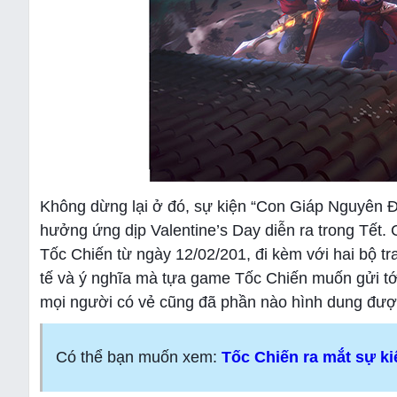
Không dừng lại ở đó, sự kiện “Con Giáp Nguyên Đ
hưởng ứng dịp Valentine’s Day diễn ra trong Tết. 
Tốc Chiến từ ngày 12/02/201, đi kèm với hai bộ t
tế và ý nghĩa mà tựa game Tốc Chiến muốn gửi tới
mọi người có vẻ cũng đã phần nào hình dung đượ
Có thể bạn muốn xem:
Tốc Chiến ra mắt sự k