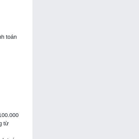
nh toán
100.000
g từ