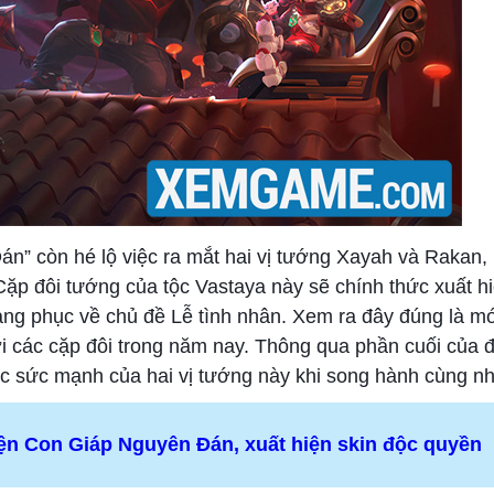
án” còn hé lộ việc ra mắt hai vị tướng Xayah và Rakan
Cặp đôi tướng của tộc Vastaya này sẽ chính thức xuất hi
rang phục về chủ đề Lễ tình nhân. Xem ra đây đúng là mó
 các cặp đôi trong năm nay. Thông qua phần cuối của đo
c sức mạnh của hai vị tướng này khi song hành cùng 
iện Con Giáp Nguyên Đán, xuất hiện skin độc quyền