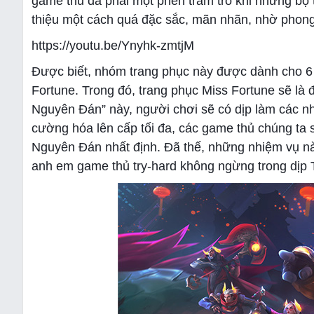
game thủ đã phải một phen trầm trồ khi những bộ
thiệu một cách quá đặc sắc, mãn nhãn, nhờ phong 
https://youtu.be/Ynyhk-zmtjM
Được biết, nhóm trang phục này được dành cho 6 vị
Fortune. Trong đó, trang phục Miss Fortune sẽ là
Nguyên Đán” này, người chơi sẽ có dịp làm các 
cường hóa lên cấp tối đa, các game thủ chúng ta 
Nguyên Đán nhất định. Đã thế, những nhiệm vụ n
anh em game thủ try-hard không ngừng trong dịp 