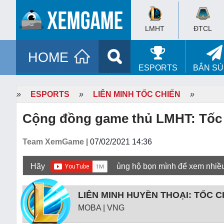
LMHT
ĐTCL
HOME
ESPORTS
BẮN S
»
ESPORTS
»
LIÊN MINH TỐC CHIẾN
»
Cộng đồng game thủ LMHT: Tốc 
Team XemGame
| 07/02/2021 14:36
Hãy
ủng hộ bọn mình để xem nhiề
LIÊN MINH HUYỀN THOẠI: TỐC C
MOBA | VNG