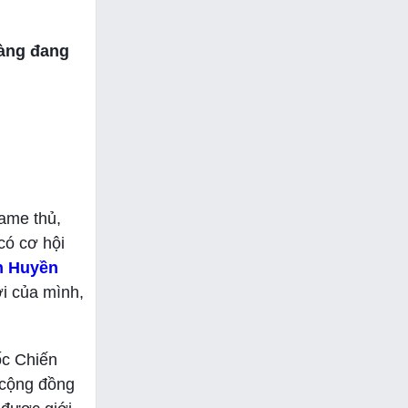
ràng đang
game thủ,
có cơ hội
h Huyền
i của mình,
ốc Chiến
, cộng đồng