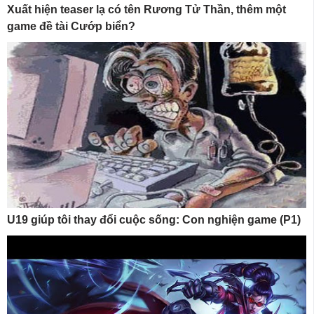
Xuất hiện teaser lạ có tên Rương Tử Thần, thêm một
game đề tài Cướp biển?
U19 giúp tôi thay đổi cuộc sống: Con nghiện game (P1)