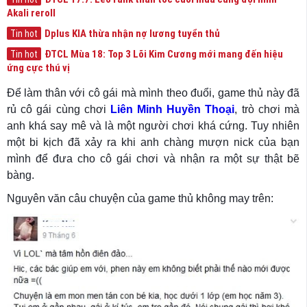
Akali reroll
Dplus KIA thừa nhận nợ lương tuyển thủ
Tin hot
ĐTCL Mùa 18: Top 3 Lõi Kim Cương mới mang đến hiệu
Tin hot
ứng cực thú vị
Để làm thân với cô gái mà mình theo đuổi, game thủ này đã
rủ cô gái cùng chơi
Liên Minh Huyền Thoại
, trò chơi mà
anh khá say mê và là một người chơi khá cứng. Tuy nhiên
một bi kịch đã xảy ra khi anh chàng mượn nick của bạn
mình để đưa cho cô gái chơi và nhận ra một sự thật bẽ
bàng.
Nguyên văn câu chuyện của game thủ không may trên: