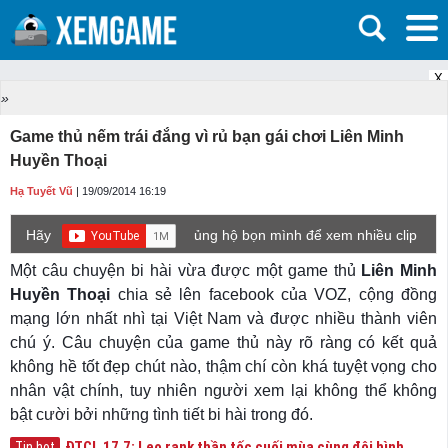
X
»
Game thủ nếm trái đắng vì rủ bạn gái chơi Liên Minh
Huyền Thoại
Hạ Tuyết Vũ
| 19/09/2014 16:19
Hãy
ủng hộ bọn mình để xem nhiều clip
game mới hơn nhé!
Một câu chuyện bi hài vừa được một game thủ
Liên Minh
Huyền Thoại
chia sẻ lên facebook của VOZ, cộng đồng
mạng lớn nhất nhì tại Việt Nam và được nhiều thành viên
chú ý. Câu chuyện của game thủ này rõ ràng có kết quả
không hề tốt đẹp chút nào, thậm chí còn khá tuyệt vọng cho
nhân vật chính, tuy nhiên người xem lại không thể không
bật cười bởi những tình tiết bi hài trong đó.
ĐTCL 17.7: Leo rank thần tốc cuối mùa cùng đội hình
Tin hot