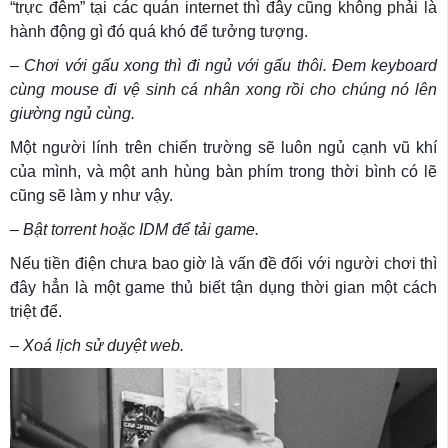
“trực đêm” tại các quán internet thì đây cũng không phải là
hành động gì đó quá khó để tưởng tượng.
– Chơi với gấu xong thì đi ngủ với gấu thôi. Đem keyboard
cùng mouse đi vệ sinh cá nhân xong rồi cho chúng nó lên
giường ngủ cùng.
Một người lính trên chiến trường sẽ luôn ngủ cạnh vũ khí
của mình, và một anh hùng bàn phím trong thời bình có lẽ
cũng sẽ làm y như vậy.
– Bật torrent hoặc IDM để tải game.
Nếu tiền điện chưa bao giờ là vấn đề đối với người chơi thì
đây hẳn là một game thủ biết tận dụng thời gian một cách
triệt để.
– Xoá lịch sử duyệt web.