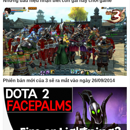
Những dấu hiệu nhận biết con gái hay chơi game
Phiên bản mới của 3 sẽ ra mắt vào ngày 26/09/2014