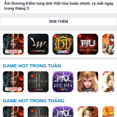
Âm Dương Kiếm tung ảnh Việt hóa hoàn chỉnh, ra mắt ngay
trong tháng 3
XEM THÊM
Bloodline:
Lineage W
Huyền Thoại
MU: Hồng
Thiên Hạ 
Dòng Máu
Dota 357
Hoả Đao
Tuyệt
GAME HOT TRONG TUẦN
Anh Hùng
GAME HOT TRONG THÁNG