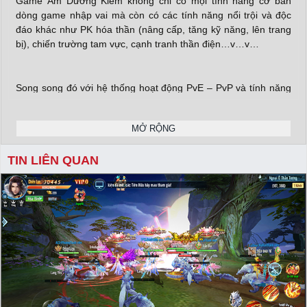
Game Âm Dương Kiếm không chỉ có mọi tính năng cơ bản
dòng game nhập vai mà còn có các tính năng nổi trội và độc
đáo khác như PK hóa thần (nâng cấp, tăng kỹ năng, lên trang
bị), chiến trường tam vực, cạnh tranh thần điện…v…v…
Song song đó với hệ thống hoạt động PvE – PvP và tính năng
mạnh hóa đa dạng mà game Âm Dương Kiếm Funtap hứa hẹn
mang lại cho bạn một vũ trụ tiên hiệp khiến mọi người phải bỏ
MỞ RỘNG
hàng giờ liền để khám phá mỗi ngày!
X
TIN LIÊN QUAN