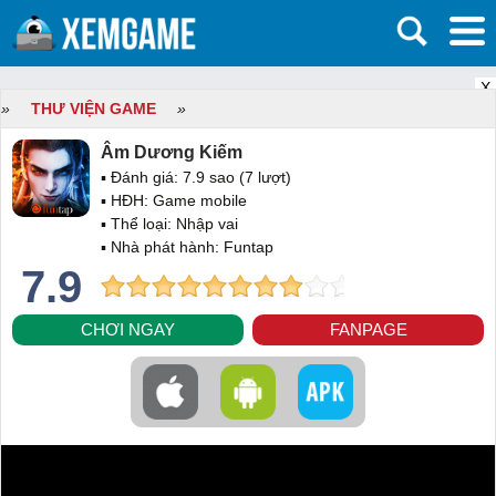
X
»
THƯ VIỆN GAME
»
Âm Dương Kiếm
▪ Đánh giá:
7.9
sao (
7
lượt)
▪ HĐH:
Game mobile
▪ Thể loại:
Nhập vai
▪ Nhà phát hành: Funtap
7.9
CHƠI NGAY
FANPAGE