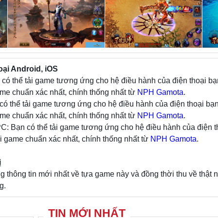
oại Android, iOS
 có thể tải game tương ứng cho hệ điều hành của điện thoại bạ
me chuẩn xác nhất, chính thống nhất từ
NPH Gamota
.
 có thể tải game tương ứng cho hệ điều hành của điện thoại bạn
me chuẩn xác nhất, chính thống nhất từ
NPH Gamota
.
C: Bạn có thể tải game tương ứng cho hệ điều hành của điện t
i game chuẩn xác nhất, chính thống nhất từ
NPH Gamota
.
ị
hông tin mới nhất về tựa game này và đồng thời thu về thật 
g.
TIN MỚI NHẤT