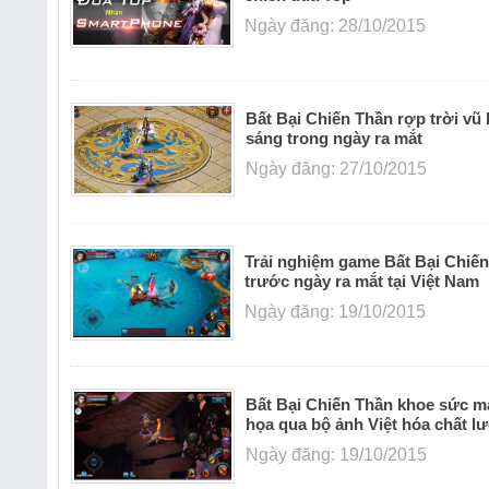
Ngày đăng: 28/10/2015
Bất Bại Chiến Thần rợp trời vũ 
sáng trong ngày ra mắt
Ngày đăng: 27/10/2015
Trải nghiệm game Bất Bại Chiế
trước ngày ra mắt tại Việt Nam
Ngày đăng: 19/10/2015
Bất Bại Chiến Thần khoe sức m
họa qua bộ ảnh Việt hóa chất l
Ngày đăng: 19/10/2015