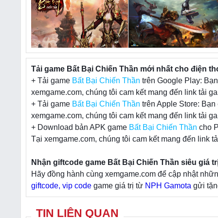
Tải game Bất Bại Chiến Thần mới nhất cho điện th
+ Tải game
Bất Bại Chiến Thần
trên Google Play: Bạn
xemgame.com, chúng tôi cam kết mang đến link tải ga
+ Tải game
Bất Bại Chiến Thần
trên Apple Store: Bạn
xemgame.com, chúng tôi cam kết mang đến link tải ga
+ Download bản APK game
Bất Bại Chiến Thần
cho P
Tại xemgame.com, chúng tôi cam kết mang đến link tả
Nhận giftcode game Bất Bại Chiến Thần siêu giá tr
Hãy đồng hành cùng xemgame.com để cập nhật những t
giftcode, vip code
game giá trị từ
NPH Gamota
gửi tặn
TIN LIÊN QUAN