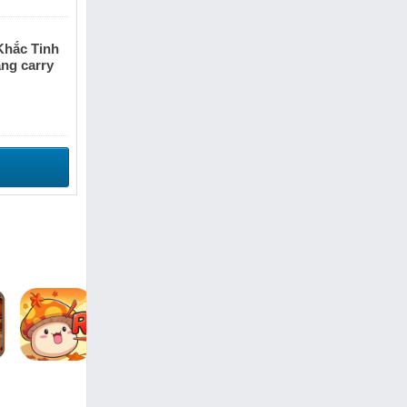
Khắc Tinh
ăng carry