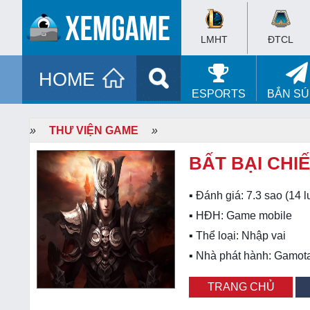
LMHT
ĐTCL
HOME
ESPORTS
BẮN S
»
THƯ VIỆN GAME
»
BẤT BẠI CHI
▪ Đánh giá:
7.3
sao (
14
l
▪ HĐH:
Game mobile
▪ Thể loại:
Nhập vai
▪ Nhà phát hành: Gamot
TRANG CHỦ