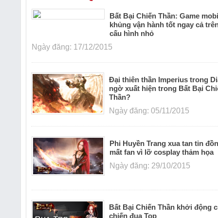
Bất Bại Chiến Thần: Game mobi
khủng vận hành tốt ngay cả trê
cấu hình nhỏ
Ngày đăng: 17/12/2015
Đại thiên thần Imperius trong Di
ngờ xuất hiện trong Bất Bại Ch
Thần?
Ngày đăng: 05/11/2015
Phi Huyền Trang xua tan tin đồ
mất fan vì lỡ cosplay thảm họa
Ngày đăng: 29/10/2015
Bất Bại Chiến Thần khởi động 
chiến đua Top