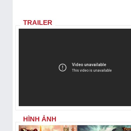
TRAILER
HÌNH ẢNH