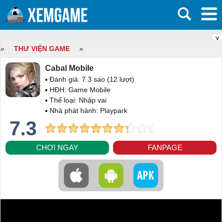
X
»
THƯ VIỆN GAME
»
Cabal Mobile
▪ Đánh giá:
7.3
sao (
12
lượt)
▪ HĐH:
Game Mobile
▪ Thể loại:
Nhập vai
▪ Nhà phát hành: Playpark
7.3
CHƠI NGAY
FANPAGE