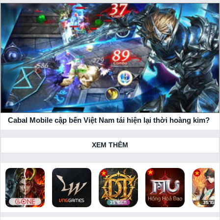
Cabal Mobile cập bến Việt Nam tái hiện lại thời hoàng kim?
XEM THÊM
Bloodline:
Lineage W
Huyền Thoại
MU: Hồng
Thiên Hạ 