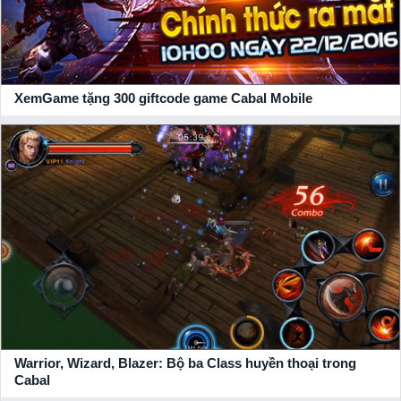
Hãy đồng hành cùng xemgame.com để cập nhật những thông
tin mới nhất về tựa game này và đồng thời thu về thật nhiều
giftcode, vip code
game giá trị từ
NPH Playpark
gửi tặng.
XemGame tặng 300 giftcode game Cabal Mobile
Warrior, Wizard, Blazer: Bộ ba Class huyền thoại trong
Cabal