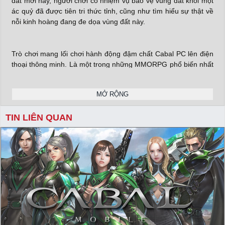
đất mới này, người chơi có nhiệm vụ bảo vệ vùng đất khỏi một
ác quỷ đã được tiên tri thức tỉnh, cũng như tìm hiểu sự thật về
nỗi kinh hoàng đang đe dọa vùng đất này.
Trò chơi mang lối chơi hành động đậm chất Cabal PC lên điện
thoại thông minh. Là một trong những MMORPG phổ biến nhất
trên PC, nhượng quyền thương mại được biết đến với lối chơi
hành động, đồ họa tuyệt đẹp và mức độ tương tác PVP mạnh
MỞ RỘNG
mẽ. Với sự ra mắt sắp tới của Cabal Mobile, người hâm mộ
cũng như người chơi mới sẽ có thể mang đến sự phấn khích
TIN LIÊN QUAN
khi di chuyển mọi lúc, mọi nơi.
X