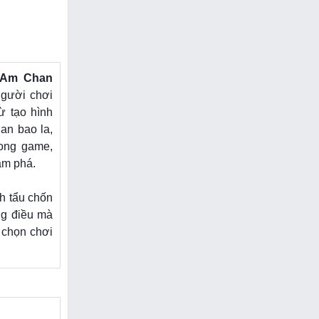
 Am Chan
người chơi
ừ tạo hình
ian bao la,
rong game,
ám phá.
nh tẩu chốn
ng điều mà
 chọn chơi
m các game
g khi tiếp
ện lại một