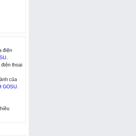
 trước nay
đa dạng với
ệ thống võ
ng hồ oanh
a điện
không gian
SU
.
 điện thoại
hành của
H GOSU
.
nhiều