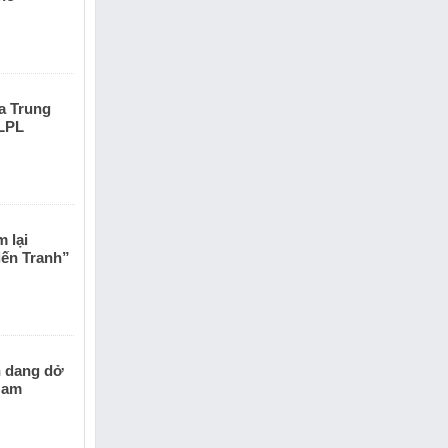
a Trung
 LPL
 lại
ến Tranh”
h dang dở
Nam