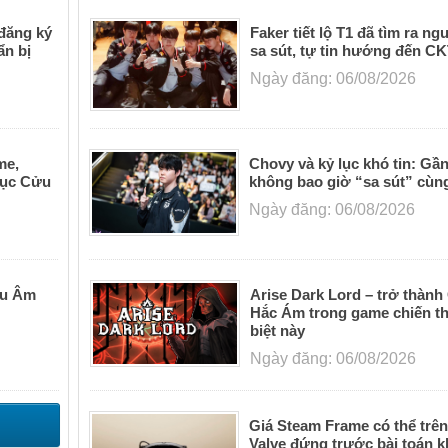
đăng ký
Faker tiết lộ T1 đã tìm ra n
ẩn bị
sa sút, tự tin hướng đến C
Ngày đăng: 06/08/2026
me,
Chovy và kỷ lục khó tin: Gầ
lục Cửu
không bao giờ “sa sút” cùn
Ngày đăng: 06/08/2026
ửu Âm
Arise Dark Lord – trở thành
Hắc Ám trong game chiến th
biệt này
Ngày đăng: 06/08/2026
Giá Steam Frame có thể trên
Valve đứng trước bài toán 