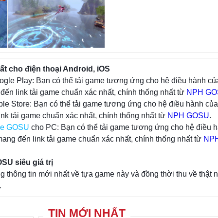
thế giới võ hiệp sống động và chân thực nhất từ
trên nền tảng Mobile.
Từ việc xây dựng cốt truyện cuốn hút, nhân vật 
đầy đủ các môn phái theo chuẩn nguyên tác và h
 cho điện thoại Android, iOS
học phong phú dần được hé lộ trong chốn gia
ogle Play: Bạn có thể tải game tương ứng cho hệ điều hành củ
liệt, Cửu Âm Chân Kinh Mobile mang đến một 
ến link tải game chuẩn xác nhất, chính thống nhất từ
trải nghiệm vô hạn dành cho game thủ.
NPH GO
ple Store: Bạn có thể tải game tương ứng cho hệ điều hành của
nk tải game chuẩn xác nhất, chính thống nhất từ
NPH GOSU
.
le GOSU
cho PC: Bạn có thể tải game tương ứng cho hệ điều 
ang đến link tải game chuẩn xác nhất, chính thống nhất từ
NP
U siêu giá trị
hông tin mới nhất về tựa game này và đồng thời thu về thật 
.
TIN MỚI NHẤT