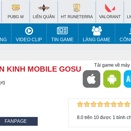
PUBG M
LIÊN QUÂN
HT RUNETERRA
VALORANT
L
ÚNG
VIDEO CLIP
TIN GAME
LÀNG GAME
CÔN
Tải game về máy
N KINH MOBILE GOSU
ợt)
8.0
trên
10
được
1
bình c
FANPAGE