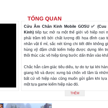
TỔNG QUAN
Cửu Âm Chân Kinh Mobile GOSU ✅ (Cuu
Kinh)
tiếp tục mở ra một thế giới võ hiệp nơi 
phải trầm trồ bởi chất lượng đồ họa đỉnh cao t
nhân vật tỉ mỉ, sắc nét từng chi tiết đến không g
hùng vỹ đậm chất kiếm hiệp được dựng lên t
thôi thúc các võ hiệp từng bước dấn thân vào kh
Chắc hẳn cảm giác tiêu diêu, tự do tự tại khi hà
giang hồ và được xưng bá chốn võ lâm là nhữ
bất cứ võ hiệp nào cũng muốn gửi gắm khi lựa
một tựa game kiếm hiệp nào đó.
THÊM
Tuyệt phẩm CACK Mobile hứa hẹn sẽ không là
thủ yêu thích dòng game kiếm hiệp phải thất vọn
nối những thành công từ phiên bản PC để tái hi