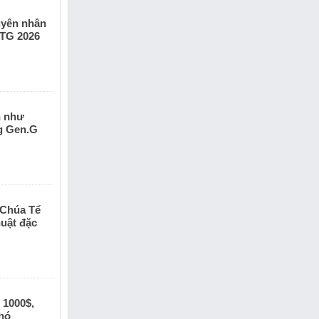
guyên nhân
KTG 2026
n như
g Gen.G
 Chúa Tể
uật đặc
 1000$,
khó