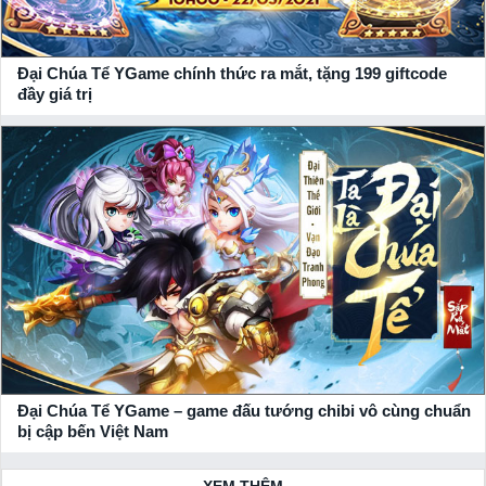
Đại Chúa Tể YGame chính thức ra mắt, tặng 199 giftcode
đầy giá trị
Đặc biệt, đây còn là vùng đất màu mỡ giúp “nông dân” làm
giàu không khó. Bên cạnh việc được mặc cả vật phẩm, mua
được giá hời ở chợ giao dịch. Người chơi còn có thể vào shop
Thương thành để mua được bất cứ thứ gì mình muốn.
Tải game Đại Chúa Tể YGame mới nhất cho điện thoại
Android, iOS
+ Tải game
Đại Chúa Tể YGame
trên Google Play: Bạn có thể
tải game tương ứng cho hệ điều hành của điện thoại bạn! Tại
xemgame.com, chúng tôi cam kết mang đến link tải game
chuẩn xác nhất, chính thống nhất từ
NPH YGame
.
Đại Chúa Tể YGame – game đấu tướng chibi vô cùng chuẩn
+ Tải game
Đại Chúa Tể YGame
trên Apple Store: Bạn có thể
bị cập bến Việt Nam
tải game tương ứng cho hệ điều hành của điện thoại bạn! Tại
xemgame.com, chúng tôi cam kết mang đến link tải game
XEM THÊM