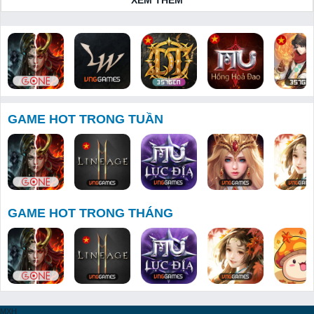
chuẩn xác nhất, chính thống nhất từ
NPH YGame
.
+ Download bản APK game
Đại Chúa Tể YGame
cho PC: Bạn
có thể tải game tương ứng cho hệ điều hành của điện thoại
bạn! Tại xemgame.com, chúng tôi cam kết mang đến link tải
game chuẩn xác nhất, chính thống nhất từ
NPH YGame
.
Nhận giftcode game Đại Chúa Tể YGame siêu giá trị
Bloodline:
Lineage W
Huyền Thoại
MU: Hồng
Thiên Hạ 
Dòng Máu
Dota 357
Hoả Đao
Tuyệt
GAME HOT TRONG TUẦN
Hãy đồng hành cùng xemgame.com để cập nhật những thông
Anh Hùng
tin mới nhất về tựa game này và đồng thời thu về thật nhiều
giftcode, vip code
game giá trị từ
NPH YGame
gửi tặng.
GAME HOT TRONG THÁNG
MXH